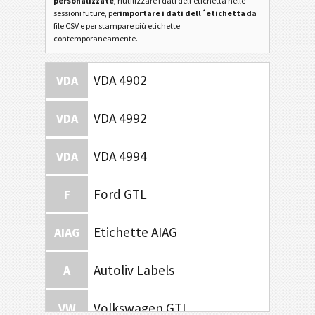
personalizzate
, riutilizzare i dati dell'etichetta nelle
sessioni future, per
importare i dati dell´etichetta
da
file CSV e per stampare più etichette
contemporaneamente.
VDA 4902
VDA
VDA 4992
VDA
VDA 4994
VDA
Ford GTL
F
Etichette AIAG
AIAG
Autoliv Labels
A
Volkswagen GTL
VW