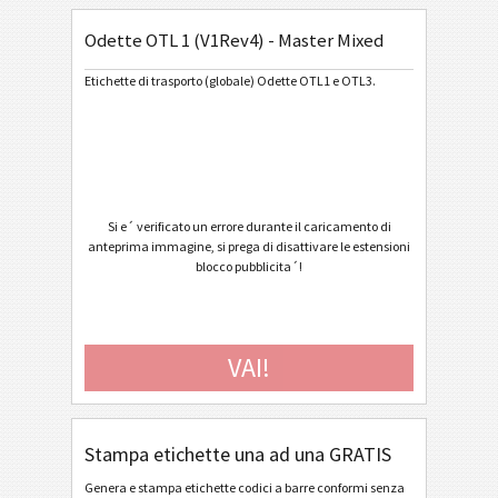
Odette OTL 1 (V1Rev4) - Master Mixed
General Motors
GM
Etichette di trasporto (globale) Odette OTL1 e OTL3.
Caterpillar
CAT
Etichette GS1
GS1
Odette
O
Si e´ verificato un errore durante il caricamento di
anteprima immagine, si prega di disattivare le estensioni
blocco pubblicita´!
Odette OTL 1 (V1Rev4) - Standard / Master
Odette OTL 1 (V1Rev4) - Master Multiple
Odette OTL 1 (V1Rev4) - Master Mixed
VAI!
Odette OTL 3 - Generic
Odette OTL 3 - Single / Master
Stampa etichette una ad una GRATIS
Odette OTL 3 - Master Multiple
Genera e stampa etichette codici a barre conformi senza
Odette OTL 3 - Master Mixed