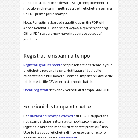
alcuna installazione software. Scegli semplicemente il
modulo etichetta, immetti i dati dell´ etichetta e genera
Odette OTL 3 - License Plate - Single / Master
un PDF pronto per la stampa.
Odette OTL 3 - License Plate - Master Multiple
Nota: For optimal barcode quality, open the PDF with
Adobe Acrobat DC and select
Actual size
when printing.
Odette OTL 3 - License Plate - Master Mixed
Other PDF readers may have inaccurate output of
graphics.
Odette OTL 3 - L3P - Single / Master
Odette OTL 3 - L3P - Master Multiple
Registrati e risparmia tempo!
Odette OTL 3 - L3P - Master Mixed
Registrati gratuitamente
per progettare e caricare layout
Odette OTL 3 - L3P License Plate - Single / Master
di etichette personalizzate, riutilizzare i dati delle
etichette nei futuri lavori di stampa, importare i dati delle
Odette OTL 3 - L3P License Plate - Master Multiple
etichette da file CSV e per la stampa in batch.
Utenti registrati
ricevono 25 crediti di stampa GRATUITI.
Odette OTL 3 - L3P License Plate - Master Mixed
Michelin MP06-EU Label (Odette format)
Soluzioni di stampa etichette
Galia
G
Le
soluzioni per stampa etichette
di TEC-IT supportano
noti standards per settore automobilistico, trasporti,
logistica e altro con modelli di etichette pronti all´ uso.
BOSCH
B
Ulteriori layout di etichette di interesse comune sono
aggiunti gratis - basta
contattarci
!