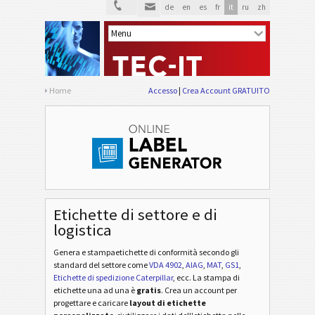
de
en
es
fr
it
ru
zh
Home
Accesso
Crea Account GRATUITO
Etichette di settore e di
logistica
Genera e stampaetichette di conformità secondo gli
standard del settore
come
VDA 4902
,
AIAG
,
MAT
,
GS1
,
Etichette di spedizione Caterpillar
, ecc
. La stampa di
etichette una ad una è
gratis
. Crea un account per
progettare e caricare
layout di etichette