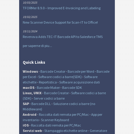
10/03/2025
TFORMer 8.9.0 – Improved E-Invoicing and Labeling
19/02/2025
New Scanner Device Support for Scan-IT to Office!
19/11/2024
Revenova Adds TEC-IT Barcode API to Salesforce TMS
per saperne di piu...
Quick Links
Windows
-
Barcode Creator
-
Barcode per Word
-
Barcode
per Excel
-
Software codici a barre(SDK)
-
Software
etichette
-
Reportistica
-
Software acquisizione dati
macOS
-
Barcode Maker
-
Barcode SDK
Linux, UNIX
-
Barcode Creator
-
Software codici a barre
(SDK)
-
Server codici a barre
SAP
-
Barcode DLL
-
Soluzione codici a barre (no
Middleware)
Android
-
Raccolta dati remota per PC/Mac
-
App per
inventario
-
Scanner Keyboard
iOS
-
Raccolta dati remota per PC/Mac
Servizi web
-
Stampaggio etichette online
-
Generatore