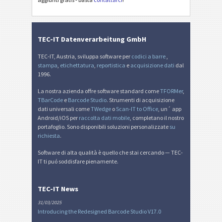
Etichette MAT
MAT
TEC-IT Datenverarbeitung GmbH
Etichette LTO
LTO
TEC-IT, Austria, sviluppa software per
codici a barre
,
stampa
,
etichettatura
,
reportistica
e
acquisizione dati
dal
Etichette di inventario
I
1996.
La nostra azienda offre software standard come
TFORMer
,
Nutrition Labels
NF
TBarCode
e
Barcode Studio
. Strumenti di acquisizione
dati universali come
TWedge
o
Scan-IT to Office
, un´ app
Android/iOS per
raccolta dati mobile
, completano il nostro
Mandato SEPA
€
portafoglio. Sono disponibili soluzioni personalizzate
su
richiesta
.
QR-fattura svizzera
₣
Software di alta qualità è quello che stai cercando — TEC-
IT ti puó soddisfare pienamente.
Miscellanea
M
TEC-IT News
31/03/2025
Introducing the Redesigned Barcode Studio V17.0