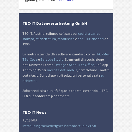
Etichette di inventario
I
Nutrition Labels
NF
TEC-IT Datenverarbeitung GmbH
Mandato SEPA
€
TEC-IT, Austria, sviluppa software per
codici a barre
,
stampa
,
etichettatura
,
reportistica
e
acquisizione dati
dal
1996.
QR-fattura svizzera
₣
La nostra azienda offre software standard come
TFORMer
,
TBarCode
e
Barcode Studio
. Strumenti di acquisizione
dati universali come
TWedge
o
Scan-IT to Office
, un´ app
Miscellanea
M
Android/iOS per
raccolta dati mobile
, completano il nostro
portafoglio. Sono disponibili soluzioni personalizzate
su
richiesta
.
Software di alta qualità è quello che stai cercando — TEC-
IT ti puó soddisfare pienamente.
TEC-IT News
31/03/2025
Introducing the Redesigned Barcode Studio V17.0