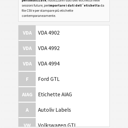
personalizzate
, riutilizzare i dati dell'etichetta nelle
sessioni future, per
importare i dati dell´etichetta
da
file CSV e per stampare più etichette
contemporaneamente.
VDA 4902
VDA
VDA 4992
VDA
VDA 4994
VDA
Ford GTL
F
Etichette AIAG
AIAG
Autoliv Labels
A
Volkswagen GTL
VW