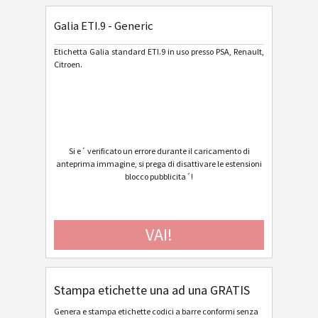
Galia ETI.9 - Generic
General Motors
GM
Etichetta Galia standard ETI.9 in uso presso PSA, Renault,
Citroen.
Caterpillar
CAT
Etichette GS1
GS1
Odette
O
Si e´ verificato un errore durante il caricamento di
anteprima immagine, si prega di disattivare le estensioni
blocco pubblicita´!
Galia
G
Galia ETI.9 - Generic
VAI!
Galia ETI.9 - Single / Master
Galia ETI.9 - Master Multiple
Galia ETI.9 - Master Mixed
Stampa etichette una ad una GRATIS
Galia ETI.9 - License Plate - Single / Master
Genera e stampa etichette codici a barre conformi senza