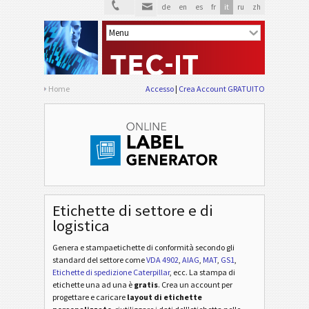
de
en
es
fr
it
ru
zh
Home
Accesso
Crea Account GRATUITO
Etichette di settore e di
logistica
Genera e stampaetichette di conformità secondo gli
standard del settore
come
VDA 4902
,
AIAG
,
MAT
,
GS1
,
Etichette di spedizione Caterpillar
, ecc
. La stampa di
etichette una ad una è
gratis
. Crea un account per
progettare e caricare
layout di etichette