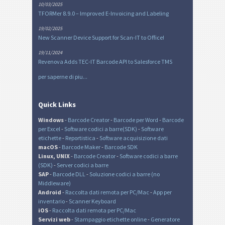
10/03/2025
TFORMer 8.9.0 – Improved E-Invoicing and Labeling
19/02/2025
New Scanner Device Support for Scan-IT to Office!
19/11/2024
Revenova Adds TEC-IT Barcode API to Salesforce TMS
per saperne di piu...
Quick Links
Windows
-
Barcode Creator
-
Barcode per Word
-
Barcode
per Excel
-
Software codici a barre(SDK)
-
Software
etichette
-
Reportistica
-
Software acquisizione dati
macOS
-
Barcode Maker
-
Barcode SDK
Linux, UNIX
-
Barcode Creator
-
Software codici a barre
(SDK)
-
Server codici a barre
SAP
-
Barcode DLL
-
Soluzione codici a barre (no
Middleware)
Android
-
Raccolta dati remota per PC/Mac
-
App per
inventario
-
Scanner Keyboard
iOS
-
Raccolta dati remota per PC/Mac
Servizi web
-
Stampaggio etichette online
-
Generatore