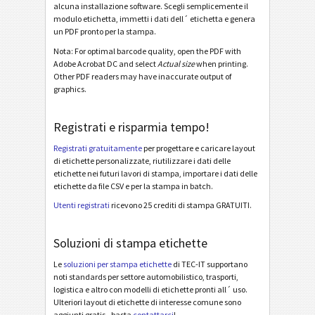
alcuna installazione software. Scegli semplicemente il
Galia ETI.9 - License Plate - Master Multiple
modulo etichetta, immetti i dati dell´ etichetta e genera
un PDF pronto per la stampa.
Galia ETI.9 - License Plate - Master Mixed
Nota: For optimal barcode quality, open the PDF with
Galia ETI.9 - L3P - Single / Master
Adobe Acrobat DC and select
Actual size
when printing.
Other PDF readers may have inaccurate output of
Galia ETI.9 - L3P - Master Multiple
graphics.
Galia ETI.9 - L3P - Master Mixed
Registrati e risparmia tempo!
Galia ETI.9 - L3P License Plate - Single / Master
Registrati gratuitamente
per progettare e caricare layout
Galia ETI.9 - L3P License Plate - Master Multiple
di etichette personalizzate, riutilizzare i dati delle
etichette nei futuri lavori di stampa, importare i dati delle
Galia ETI.9 - L3P License Plate - Master Mixed
etichette da file CSV e per la stampa in batch.
BOSCH
B
Utenti registrati
ricevono 25 crediti di stampa GRATUITI.
Soluzioni di stampa etichette
Etichette MAT
MAT
Le
soluzioni per stampa etichette
di TEC-IT supportano
noti standards per settore automobilistico, trasporti,
Etichette LTO
LTO
logistica e altro con modelli di etichette pronti all´ uso.
Ulteriori layout di etichette di interesse comune sono
aggiunti gratis - basta
contattarci
!