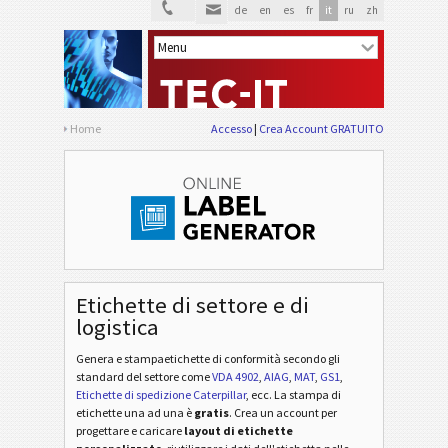
de
en
es
fr
it
ru
zh
Home
Accesso
Crea Account GRATUITO
Etichette di settore e di
logistica
Genera e stampaetichette di conformità secondo gli
standard del settore
come
VDA 4902
,
AIAG
,
MAT
,
GS1
,
Etichette di spedizione Caterpillar
, ecc
. La stampa di
etichette una ad una è
gratis
. Crea un account per
progettare e caricare
layout di etichette