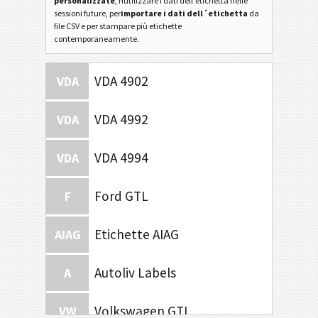
personalizzate
, riutilizzare i dati dell'etichetta nelle
sessioni future, per
importare i dati dell´etichetta
da
file CSV e per stampare più etichette
contemporaneamente.
VDA 4902
VDA
VDA 4992
VDA
VDA 4994
VDA
Ford GTL
F
Etichette AIAG
AIAG
Autoliv Labels
A
Volkswagen GTL
VW