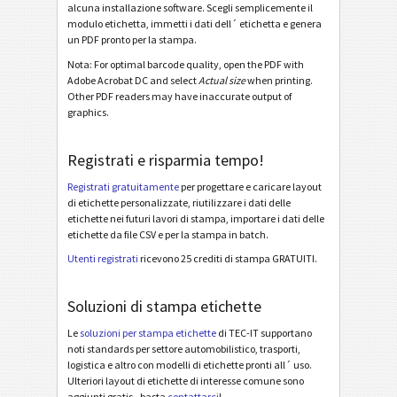
alcuna installazione software. Scegli semplicemente il
modulo etichetta, immetti i dati dell´ etichetta e genera
Odette OTL 3 - License Plate - Single / Master
un PDF pronto per la stampa.
Odette OTL 3 - License Plate - Master Multiple
Nota: For optimal barcode quality, open the PDF with
Adobe Acrobat DC and select
Actual size
when printing.
Odette OTL 3 - License Plate - Master Mixed
Other PDF readers may have inaccurate output of
graphics.
Odette OTL 3 - L3P - Single / Master
Odette OTL 3 - L3P - Master Multiple
Registrati e risparmia tempo!
Odette OTL 3 - L3P - Master Mixed
Registrati gratuitamente
per progettare e caricare layout
Odette OTL 3 - L3P License Plate - Single / Master
di etichette personalizzate, riutilizzare i dati delle
etichette nei futuri lavori di stampa, importare i dati delle
Odette OTL 3 - L3P License Plate - Master Multiple
etichette da file CSV e per la stampa in batch.
Utenti registrati
ricevono 25 crediti di stampa GRATUITI.
Odette OTL 3 - L3P License Plate - Master Mixed
Michelin MP06-EU Label (Odette format)
Soluzioni di stampa etichette
Galia
G
Le
soluzioni per stampa etichette
di TEC-IT supportano
noti standards per settore automobilistico, trasporti,
logistica e altro con modelli di etichette pronti all´ uso.
BOSCH
B
Ulteriori layout di etichette di interesse comune sono
aggiunti gratis - basta
contattarci
!