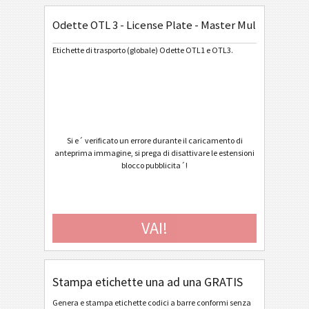
Odette OTL 3 - License Plate - Master Multiple
General Motors
GM
Etichette di trasporto (globale) Odette OTL1 e OTL3.
Caterpillar
CAT
Etichette GS1
GS1
Odette
O
Si e´ verificato un errore durante il caricamento di
anteprima immagine, si prega di disattivare le estensioni
blocco pubblicita´!
Odette OTL 1 (V1Rev4) - Standard / Master
Odette OTL 1 (V1Rev4) - Master Multiple
Odette OTL 1 (V1Rev4) - Master Mixed
VAI!
Odette OTL 3 - Generic
Odette OTL 3 - Single / Master
Stampa etichette una ad una GRATIS
Odette OTL 3 - Master Multiple
Genera e stampa etichette codici a barre conformi senza
Odette OTL 3 - Master Mixed