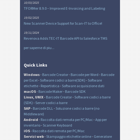
10/03/2025
TFORMer 8.9.0 – Improved E-Invoicing and Labeling
19/02/2025
New Scanner Device Support for Scan-IT to Office!
19/11/2024
Revenova Adds TEC-IT Barcode API to Salesforce TMS
per saperne di piu...
Quick Links
Windows
-
Barcode Creator
-
Barcode per Word
-
Barcode
per Excel
-
Software codici a barre(SDK)
-
Software
etichette
-
Reportistica
-
Software acquisizione dati
macOS
-
Barcode Maker
-
Barcode SDK
Linux, UNIX
-
Barcode Creator
-
Software codici a barre
(SDK)
-
Server codici a barre
SAP
-
Barcode DLL
-
Soluzione codici a barre (no
Middleware)
Android
-
Raccolta dati remota per PC/Mac
-
App per
inventario
-
Scanner Keyboard
iOS
-
Raccolta dati remota per PC/Mac
Servizi web
-
Stampaggio etichette online
-
Generatore