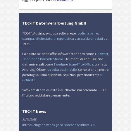
Etichette MAT
MAT
TEC-IT Datenverarbeitung GmbH
Etichette LTO
LTO
TEC-IT, Austria, sviluppa software per
codici a barre
,
stampa
,
etichettatura
,
reportistica
e
acquisizione dati
dal
Etichette di inventario
I
1996.
La nostra azienda offre software standard come
TFORMer
,
Nutrition Labels
NF
TBarCode
e
Barcode Studio
. Strumenti di acquisizione
dati universali come
TWedge
o
Scan-IT to Office
, un´ app
Android/iOS per
raccolta dati mobile
, completano il nostro
Mandato SEPA
€
portafoglio. Sono disponibili soluzioni personalizzate
su
richiesta
.
QR-fattura svizzera
₣
Software di alta qualità è quello che stai cercando — TEC-
IT ti puó soddisfare pienamente.
Miscellanea
M
TEC-IT News
31/03/2025
Introducing the Redesigned Barcode Studio V17.0