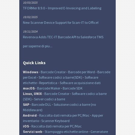
10/03/2025
TFORMer 8.9.0 – Improved E-Invoicing and Labeling
19/02/2025
New Scanner Device Support for Scan-IT to Office!
19/11/2024
Revenova Adds TEC-IT Barcode API to Salesforce TMS
per saperne di piu...
Quick Links
Windows
-
Barcode Creator
-
Barcode per Word
-
Barcode
per Excel
-
Software codici a barre(SDK)
-
Software
etichette
-
Reportistica
-
Software acquisizione dati
macOS
-
Barcode Maker
-
Barcode SDK
Linux, UNIX
-
Barcode Creator
-
Software codici a barre
(SDK)
-
Server codici a barre
SAP
-
Barcode DLL
-
Soluzione codici a barre (no
Middleware)
Android
-
Raccolta dati remota per PC/Mac
-
App per
inventario
-
Scanner Keyboard
iOS
-
Raccolta dati remota per PC/Mac
Servizi web
-
Stampaggio etichette online
-
Generatore