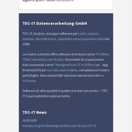
Miscellanea
M
TEC-IT Datenverarbeitung GmbH
TEC-IT, Austria, sviluppa software per
codici a barre
,
stampa
,
etichettatura
,
reportistica
e
acquisizione dati
dal
1996.
La nostra azienda offre software standard come
TFORMer
,
TBarCode
e
Barcode Studio
. Strumenti di acquisizione
dati universali come
TWedge
o
Scan-IT to Office
, un´ app
Android/iOS per
raccolta dati mobile
, completano il nostro
portafoglio. Sono disponibili soluzioni personalizzate
su
richiesta
.
Software di alta qualità è quello che stai cercando — TEC-
IT ti puó soddisfare pienamente.
TEC-IT News
31/03/2025
Introducing the Redesigned Barcode Studio V17.0