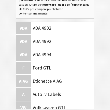
personalizzate
, riutilizzare i dati dell'etichetta nelle
sessioni future, per
importare i dati dell´etichetta
da
file CSV e per stampare più etichette
contemporaneamente.
VDA 4902
VDA
VDA 4992
VDA
VDA 4994
VDA
Ford GTL
F
Etichette AIAG
AIAG
Autoliv Labels
A
Volkswagen GTL
VW