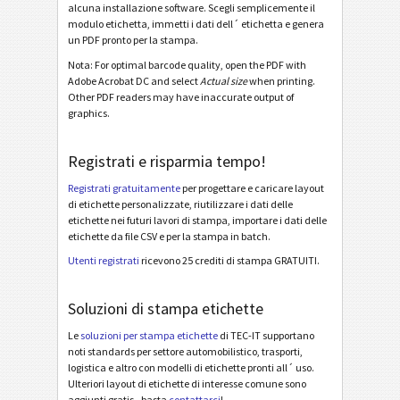
alcuna installazione software. Scegli semplicemente il
LTO Ultrium Cartridge Label (Avery #6571 or #6577)
modulo etichetta, immetti i dati dell´ etichetta e genera
un PDF pronto per la stampa.
LTO Ultrium Cartridge Label (NetC LLC #749303-12301)
Nota: For optimal barcode quality, open the PDF with
LTO Ultrium Cartridge Label (WorldLabel WL-173)
Adobe Acrobat DC and select
Actual size
when printing.
Other PDF readers may have inaccurate output of
LTO Ultrium Cartridge Label (Avery #3420)
graphics.
LTO Ultrium Cartridge Label (Herma 4459 or 4611)
Registrati e risparmia tempo!
LTO Ultrium Cartridge Label (Avery #L4775)
Registrati gratuitamente
per progettare e caricare layout
LTO Ultrium Cartridge Label (Avery #L7162)
di etichette personalizzate, riutilizzare i dati delle
etichette nei futuri lavori di stampa, importare i dati delle
Etichette di inventario
I
etichette da file CSV e per la stampa in batch.
Utenti registrati
ricevono 25 crediti di stampa GRATUITI.
Nutrition Labels
NF
Soluzioni di stampa etichette
Mandato SEPA
€
Le
soluzioni per stampa etichette
di TEC-IT supportano
noti standards per settore automobilistico, trasporti,
logistica e altro con modelli di etichette pronti all´ uso.
QR-fattura svizzera
₣
Ulteriori layout di etichette di interesse comune sono
aggiunti gratis - basta
contattarci
!