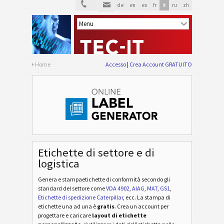
de
en
es
fr
it
ru
zh
Home
Accesso
Crea Account GRATUITO
Etichette di settore e di
logistica
Genera e stampaetichette di conformità secondo gli
standard del settore
come
VDA 4902
,
AIAG
,
MAT
,
GS1
,
Etichette di spedizione Caterpillar
, ecc
. La stampa di
etichette una ad una è
gratis
. Crea un account per
progettare e caricare
layout di etichette