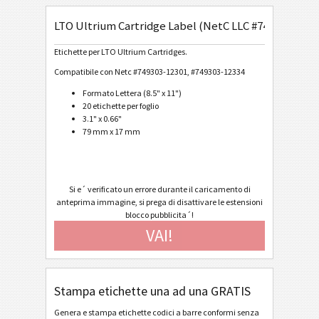
LTO Ultrium Cartridge Label (NetC LLC #749303-1230
General Motors
GM
Etichette per LTO Ultrium Cartridges.
Caterpillar
CAT
Compatibile con Netc #749303-12301, #749303-12334
Formato Lettera (8.5" x 11")
Etichette GS1
20 etichette per foglio
GS1
3.1" x 0.66"
79 mm x 17 mm
Odette
O
Galia
G
Si e´ verificato un errore durante il caricamento di
anteprima immagine, si prega di disattivare le estensioni
blocco pubblicita´!
BOSCH
B
VAI!
Etichette MAT
MAT
Stampa etichette una ad una GRATIS
Etichette LTO
LTO
Genera e stampa etichette codici a barre conformi senza