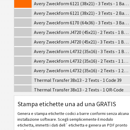
Avery Zweckform 6121 (38x21) - 3 Texts - 1 Barcode
Avery Zweckform 6121 (38x21) - 3 Texts - 2 Barcodes
Avery Zweckform 6170 (64x36) - 3 Texts - 3 Barcodes
Avery Zweckform J4720 (45x21) - 2 Texts - 1 Barcode
Avery Zweckform J4720 (45x21) - 3 Texts - 1 Barcode
Avery Zweckform L4732 (35x16) - 3 Texts - 1 Barcode
Avery Zweckform L4732 (35x16) - 2 Texts - 1 1D Barcode
Avery Zweckform L4732 (35x16) - 2 Texts - 1 2D Barcode
Thermal Transfer 38x13 - 2 Texts - 1 Code 39
Thermal Transfer 38x13 - 2 Texts - 1 QR-Code
Thermal Transfer 38x13 - 3 Texts - 1 Code 128
Stampa etichette una ad una GRATIS
Thermal Transfer 38x19 - 2 Texts - 1 Code 39
Genera e stampa etichette codici a barre conformi senza alcuna
Thermal Transfer 38x19 - 2 Texts - 1 Code 128
installazione software. Scegli semplicemente il modulo
etichetta, immetti i dati dell´ etichetta e genera un PDF pronto
Thermal Transfer 38x19 - 3 Texts - 1 QR-Code - 1 Code 39