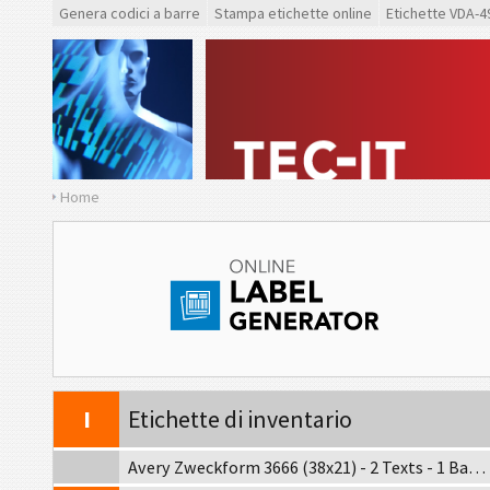
CAT
Caterpillar
Genera codici a barre
Stampa etichette online
Etichette VDA-4
GS1
Etichette GS1
O
Odette
G
Galia
Home
B
BOSCH
MAT
Etichette MAT
LTO
Etichette LTO
I
Etichette di inventario
Avery Zweckform 3666 (38x21) - 2 Texts - 1 Barcode