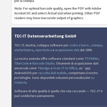
per la stampa.
Thermal Transfer 51x25 - 2 Texts - 1 Code 128
Nota: For optimal barcode quality, open the PDF with Adobe
Acrobat DC and select
Actual size
when printing. Other PDF
Thermal Transfer 51x25 - 2 Texts - 1 QR-Code
readers may have inaccurate output of graphics.
Thermal Transfer 51x25 - 3 Texts - 1 Code 39 - 1 QR-Code
NF
Nutrition Labels
TEC-IT Datenverarbeitung GmbH
€
Mandato SEPA
TEC-IT, Austria, sviluppa software per
codici a barre
,
stampa
,
etichettatura
,
reportistica
e
acquisizione dati
dal 1996.
₣
QR-fattura svizzera
La nostra azienda offre software standard come
TFORMer
,
TBarCode
e
Barcode Studio
. Strumenti di acquisizione dati
universali come
TWedge
o
Scan-IT to Office
, un´ app
M
Miscellanea
Android/iOS per
raccolta dati mobile
, completano il nostro
portafoglio. Sono disponibili soluzioni personalizzate
su
richiesta
.
Software di alta qualità è quello che stai cercando — TEC-IT ti
puó soddisfare pienamente.