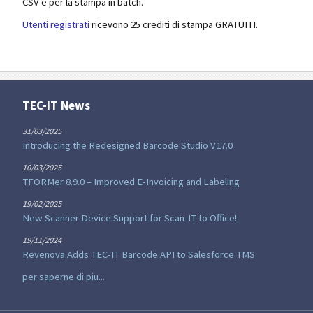
CSV e per la stampa in batch.
Utenti registrati
ricevono 25 crediti di stampa GRATUITI.
TEC-IT News
31/03/2025
Introducing the Redesigned Barcode Studio V17.0
10/03/2025
TFORMer 8.9.0 – Improved E-Invoicing and Labeling
19/02/2025
New Scanner Device Support for Scan-IT to Office!
19/11/2024
Revenova Adds TEC-IT Barcode API to Salesforce TMS
per saperne di piu...