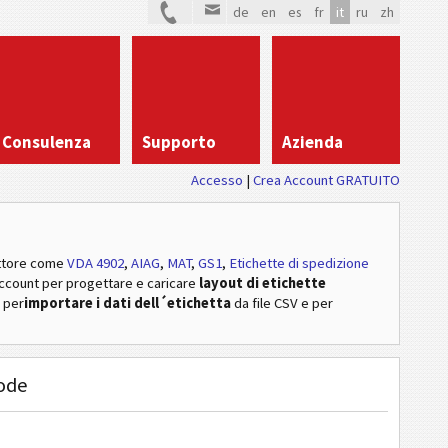
de
en
es
fr
it
ru
zh
Consulenza
Supporto
Azienda
Accesso
Crea Account GRATUITO
ttore
come
VDA 4902
,
AIAG
,
MAT
,
GS1
,
Etichette di spedizione
account per progettare e caricare
layout di etichette
, per
importare i dati dell´etichetta
da file CSV e per
code