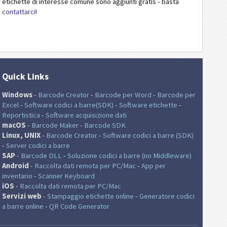
etichette di interesse comune sono aggiunti gratis - basta
contattarci
!
Quick Links
Windows
-
Barcode Creator
-
Barcode per Word
-
Barcode per
Excel
-
Software codici a barre(SDK)
-
Software etichette
-
Reportistica
-
Software acquisizione dati
macOS
-
Barcode Maker
-
Barcode SDK
Linux, UNIX
-
Barcode Creator
-
Software codici a barre (SDK)
-
Server codici a barre
SAP
-
Barcode DLL
-
Soluzione codici a barre (no Middleware)
Android
-
Raccolta dati remota per PC/Mac
-
App per
inventario
-
Scanner Keyboard
iOS
-
Raccolta dati remota per PC/Mac
Servizi web
-
Stampaggio etichette online
-
Generatore codici
a barre online
-
QR Code Generator