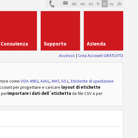
de
en
es
fr
it
ru
zh
Consulenza
Supporto
Azienda
Accesso
Crea Account GRATUITO
ttore
come
VDA 4902
,
AIAG
,
MAT
,
GS1
,
Etichette di spedizione
account per progettare e caricare
layout di etichette
, per
importare i dati dell´etichetta
da file CSV e per