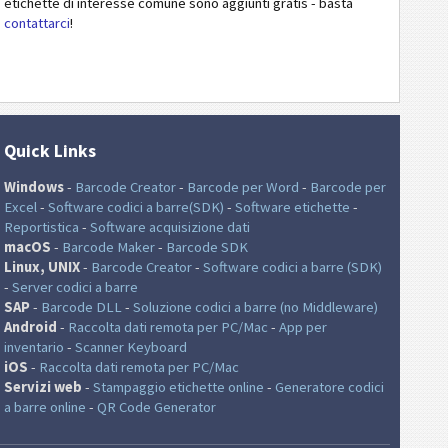
etichette di interesse comune sono aggiunti gratis - basta
contattarci
!
Quick Links
Windows
-
Barcode Creator
-
Barcode per Word
-
Barcode per
Excel
-
Software codici a barre(SDK)
-
Software etichette
-
Reportistica
-
Software acquisizione dati
macOS
-
Barcode Maker
-
Barcode SDK
Linux, UNIX
-
Barcode Creator
-
Software codici a barre (SDK)
-
Server codici a barre
SAP
-
Barcode DLL
-
Soluzione codici a barre (no Middleware)
Android
-
Raccolta dati remota per PC/Mac
-
App per
inventario
-
Scanner Keyboard
iOS
-
Raccolta dati remota per PC/Mac
Servizi web
-
Stampaggio etichette online
-
Generatore codici
a barre online
-
QR Code Generator