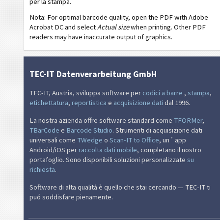
O
Odette
per la stampa.
Nota: For optimal barcode quality, open the PDF with Adobe
G
Galia
Acrobat DC and select
Actual size
when printing. Other PDF
readers may have inaccurate output of graphics.
B
BOSCH
TEC-IT Datenverarbeitung GmbH
MAT
Etichette MAT
TEC-IT, Austria, sviluppa software per
codici a barre
,
stampa
,
etichettatura
,
reportistica
e
acquisizione dati
dal 1996.
LTO
Etichette LTO
La nostra azienda offre software standard come
TFORMer
,
TBarCode
e
Barcode Studio
. Strumenti di acquisizione dati
I
Etichette di inventario
universali come
TWedge
o
Scan-IT to Office
, un´ app
Android/iOS per
raccolta dati mobile
, completano il nostro
NF
Nutrition Labels
portafoglio. Sono disponibili soluzioni personalizzate
su
richiesta
.
€
Mandato SEPA
Software di alta qualità è quello che stai cercando — TEC-IT ti
puó soddisfare pienamente.
₣
QR-fattura svizzera