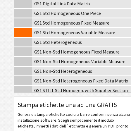
GS1 Digital Link Data Matrix
GS1 Std Homogeneous One Piece
GS1 Std Homogeneous Fixed Measure
GS1 Std Homogeneous Variable Measure
GS1 Std Heterogeneous
GS1 Non-Std Homogeneous Fixed Measure
GS1 Non-Std Homogeneous Variable Measure
GS1 Non-Std Heterogeneous
GS1 Non-Std Heterogeneous Fixed Data Matrix
GS1 STILL Std Homogen. with Supplier Section
GS1 STILL Label with GTIN (AI 01)
Stampa etichette una ad una GRATIS
GS1 STILL Label with Routing Code (AI 403)
Genera e stampa etichette codici a barre conformi senza alcuna
GS1 STILL Label with Postal Code (AI 421)
installazione software. Scegli semplicemente il modulo
etichetta, immetti i dati dell´ etichetta e genera un PDF pronto