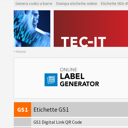
VDA
VDA 4994
Genera codici a barre
Stampa etichette online
Etichette VDA-4
F
Ford GTL
AIAG
Etichette AIAG
A
Autoliv Labels
Home
VW
Volkswagen GTL
GM
General Motors
CAT
Caterpillar
GS1
Etichette GS1
GS1 Digital Link QR Code