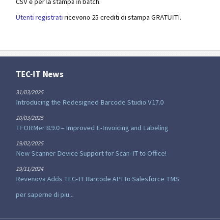
CSV e per la stampa in batch.
Utenti registrati
ricevono 25 crediti di stampa GRATUITI.
TEC-IT News
31/03/2025
Introducing the Redesigned Barcode Studio V17.0
10/03/2025
TFORMer 8.9.0 – Improved E-Invoicing and Labeling
19/02/2025
New Scanner Device Support for Scan-IT to Office!
19/11/2024
Revenova Adds TEC-IT Barcode API to Salesforce TMS
per saperne di piu...