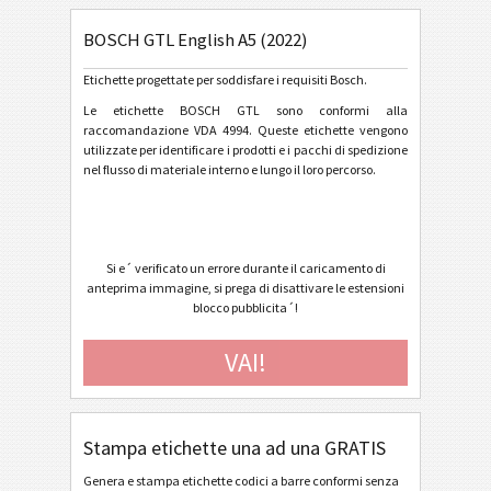
BOSCH GTL English A5 (2022)
General Motors
GM
Etichette progettate per soddisfare i requisiti Bosch.
Caterpillar
CAT
Le etichette BOSCH GTL sono conformi alla
raccomandazione VDA 4994. Queste etichette vengono
utilizzate per identificare i prodotti e i pacchi di spedizione
Etichette GS1
GS1
nel flusso di materiale interno e lungo il loro percorso.
Odette
O
Si e´ verificato un errore durante il caricamento di
Galia
G
anteprima immagine, si prega di disattivare le estensioni
blocco pubblicita´!
BOSCH
B
VAI!
BOSCH GTL Deutsch A5 (2022)
BOSCH GTL Deutsch A6 (2022)
Stampa etichette una ad una GRATIS
BOSCH GTL Deutsch Half Letter (2022)
Genera e stampa etichette codici a barre conformi senza