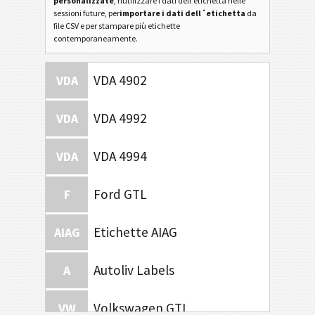
personalizzate
, riutilizzare i dati dell'etichetta nelle
sessioni future, per
importare i dati dell´etichetta
da
file CSV e per stampare più etichette
contemporaneamente.
VDA 4902
VDA
VDA 4992
VDA
VDA 4994
VDA
Ford GTL
F
Etichette AIAG
AIAG
Autoliv Labels
A
Volkswagen GTL
VW