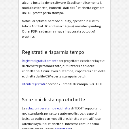
BOSCH GTL Deutsch KLT1 (2022)
alcuna installazione software. Scegli semplicemente il
modulo etichetta, immetti i dati dell´ etichetta e genera
BOSCH GTL Deutsch KLT2 (2022)
un PDF pronto per la stampa.
BOSCH GTL English A5 (2022)
Nota: For optimal barcode quality, open the PDF with
Adobe Acrobat DC and select
Actual size
when printing.
BOSCH GTL English A6 (2022)
Other PDF readers may have inaccurate output of
graphics.
BOSCH GTL English Half Letter (2022)
BOSCH GTL English SLC1 (2022)
Registrati e risparmia tempo!
BOSCH GTL English SLC2 (2022)
Registrati gratuitamente
per progettare e caricare layout
di etichette personalizzate, riutilizzare i dati delle
BOSCH MAT Label 70*48
etichette nei futuri lavori di stampa, importare i dati delle
etichette da file CSV e per la stampa in batch.
BOSCH MAT Label KLT
Utenti registrati
ricevono 25 crediti di stampa GRATUITI.
BOSCH Neutral 70x17mm
BOSCH Neutral 17x17mm
Soluzioni di stampa etichette
Le
soluzioni per stampa etichette
di TEC-IT supportano
Etichette MAT
MAT
noti standards per settore automobilistico, trasporti,
logistica e altro con modelli di etichette pronti all´ uso.
Ulteriori layout di etichette di interesse comune sono
Etichette LTO
LTO
aggiunti gratis - basta
contattarci
!