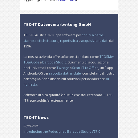
Etichette di inventario
I
TEC-IT Datenverarbeitung GmbH
Nutrition Labels
NF
TEC-IT, Austria, sviluppa software per
codici a barre
,
stampa
,
etichettatura
,
reportistica
e
acquisizione dati
dal
Mandato SEPA
€
1996.
La nostra azienda offre software standard come
TFORMer
,
QR-fattura svizzera
₣
TBarCode
e
Barcode Studio
. Strumenti di acquisizione
dati universali come
TWedge
o
Scan-IT to Office
, un´ app
Android/iOS per
raccolta dati mobile
, completano il nostro
Miscellanea
M
portafoglio. Sono disponibili soluzioni personalizzate
su
richiesta
.
Software di alta qualità è quello che stai cercando — TEC-
IT ti puó soddisfare pienamente.
TEC-IT News
31/03/2025
Introducing the Redesigned Barcode Studio V17.0