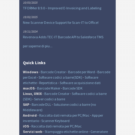
10/03/2025
TFORMer 8.9.0 – Improved E-Invoicing and Labeling
19/02/2025
New Scanner Device Support for Scan-IT to Office!
19/11/2024
Revenova Adds TEC-IT Barcode API to Salesforce TMS
per saperne di piu...
Quick Links
Windows
-
Barcode Creator
-
Barcode per Word
-
Barcode
per Excel
-
Software codici a barre(SDK)
-
Software
etichette
-
Reportistica
-
Software acquisizione dati
macOS
-
Barcode Maker
-
Barcode SDK
Linux, UNIX
-
Barcode Creator
-
Software codici a barre
(SDK)
-
Server codici a barre
SAP
-
Barcode DLL
-
Soluzione codici a barre (no
Middleware)
Android
-
Raccolta dati remota per PC/Mac
-
App per
inventario
-
Scanner Keyboard
iOS
-
Raccolta dati remota per PC/Mac
Servizi web
-
Stampaggio etichette online
-
Generatore