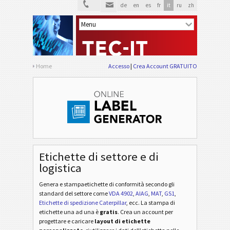
de
en
es
fr
it
ru
zh
Home
Accesso
Crea Account GRATUITO
Etichette di settore e di
logistica
Genera e stampaetichette di conformità secondo gli
standard del settore
come
VDA 4902
,
AIAG
,
MAT
,
GS1
,
Etichette di spedizione Caterpillar
, ecc
. La stampa di
etichette una ad una è
gratis
. Crea un account per
progettare e caricare
layout di etichette