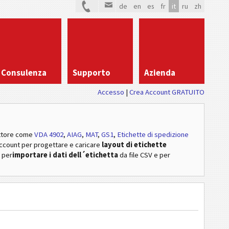
de
en
es
fr
it
ru
zh
Consulenza
Supporto
Azienda
Accesso
Crea Account GRATUITO
ttore
come
VDA 4902
,
AIAG
,
MAT
,
GS1
,
Etichette di spedizione
account per progettare e caricare
layout di etichette
, per
importare i dati dell´etichetta
da file CSV e per