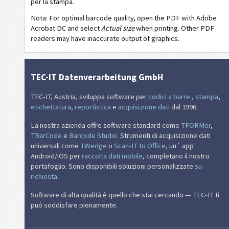
per la stampa.
Odette OTL 3 - L3P License Plate - Master Mixed
Nota: For optimal barcode quality, open the PDF with Adobe
Acrobat DC and select
Actual size
when printing. Other PDF
Michelin MP06-EU Label (Odette format)
readers may have inaccurate output of graphics.
G
Galia
TEC-IT Datenverarbeitung GmbH
B
BOSCH
TEC-IT, Austria, sviluppa software per
codici a barre
,
stampa
,
MAT
Etichette MAT
etichettatura
,
reportistica
e
acquisizione dati
dal 1996.
La nostra azienda offre software standard come
TFORMer
,
LTO
Etichette LTO
TBarCode
e
Barcode Studio
. Strumenti di acquisizione dati
universali come
TWedge
o
Scan-IT to Office
, un´ app
Android/iOS per
raccolta dati mobile
, completano il nostro
I
Etichette di inventario
portafoglio. Sono disponibili soluzioni personalizzate
su
richiesta
.
NF
Nutrition Labels
Software di alta qualità è quello che stai cercando — TEC-IT ti
puó soddisfare pienamente.
€
Mandato SEPA