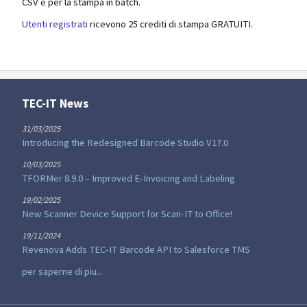
CSV e per la stampa in batch.
Utenti registrati
ricevono 25 crediti di stampa GRATUITI.
TEC-IT News
31/03/2025
Introducing the Redesigned Barcode Studio V17.0
10/03/2025
TFORMer 8.9.0 – Improved E-Invoicing and Labeling
19/02/2025
New Scanner Device Support for Scan-IT to Office!
19/11/2024
Revenova Adds TEC-IT Barcode API to Salesforce TMS
per saperne di piu...