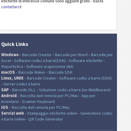
etichette di interesse comune sono aggiunti gratis - basta
contattarci
!
Quick Links
Windows
-
Barcode Creator
-
Barcode per Word
-
Barcode per
Excel
-
Software codici a barre(SDK)
-
Software etichette
-
Reportistica
-
Software acquisizione dati
macOS
-
Barcode Maker
-
Barcode SDK
Linux, UNIX
-
Barcode Creator
-
Software codici a barre (SDK)
-
Server codici a barre
SAP
-
Barcode DLL
-
Soluzione codici a barre (no Middleware)
Android
-
Raccolta dati remota per PC/Mac
-
App per
inventario
-
Scanner Keyboard
iOS
-
Raccolta dati remota per PC/Mac
Servizi web
-
Stampaggio etichette online
-
Generatore codici
a barre online
-
QR Code Generator