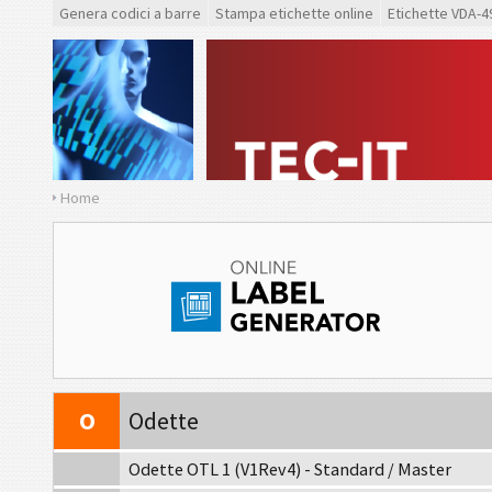
F
Ford GTL
Genera codici a barre
Stampa etichette online
Etichette VDA-4
AIAG
Etichette AIAG
A
Autoliv Labels
VW
Volkswagen GTL
Home
GM
General Motors
CAT
Caterpillar
GS1
Etichette GS1
O
Odette
Odette OTL 1 (V1Rev4) - Standard / Master