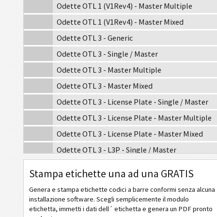
Odette OTL 1 (V1Rev4) - Master Multiple
Odette OTL 1 (V1Rev4) - Master Mixed
Odette OTL 3 - Generic
Odette OTL 3 - Single / Master
Odette OTL 3 - Master Multiple
Odette OTL 3 - Master Mixed
Odette OTL 3 - License Plate - Single / Master
Odette OTL 3 - License Plate - Master Multiple
Odette OTL 3 - License Plate - Master Mixed
Odette OTL 3 - L3P - Single / Master
Odette OTL 3 - L3P - Master Multiple
Stampa etichette una ad una GRATIS
Odette OTL 3 - L3P - Master Mixed
Genera e stampa etichette codici a barre conformi senza alcuna
Odette OTL 3 - L3P License Plate - Single / Master
installazione software. Scegli semplicemente il modulo
etichetta, immetti i dati dell´ etichetta e genera un PDF pronto
Odette OTL 3 - L3P License Plate - Master Multiple