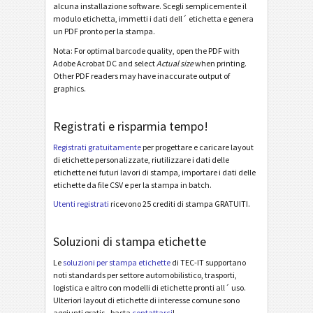
GM Europe 1724-A - Individual Containers (2001)
alcuna installazione software. Scegli semplicemente il
modulo etichetta, immetti i dati dell´ etichetta e genera
GM Europe 1724-A-KLT - Small Containers (2001)
un PDF pronto per la stampa.
Nota: For optimal barcode quality, open the PDF with
Caterpillar
CAT
Adobe Acrobat DC and select
Actual size
when printing.
Other PDF readers may have inaccurate output of
graphics.
Etichette GS1
GS1
Registrati e risparmia tempo!
Odette
O
Registrati gratuitamente
per progettare e caricare layout
di etichette personalizzate, riutilizzare i dati delle
Galia
G
etichette nei futuri lavori di stampa, importare i dati delle
etichette da file CSV e per la stampa in batch.
BOSCH
B
Utenti registrati
ricevono 25 crediti di stampa GRATUITI.
Soluzioni di stampa etichette
Etichette MAT
MAT
Le
soluzioni per stampa etichette
di TEC-IT supportano
noti standards per settore automobilistico, trasporti,
Etichette LTO
LTO
logistica e altro con modelli di etichette pronti all´ uso.
Ulteriori layout di etichette di interesse comune sono
aggiunti gratis - basta
contattarci
!