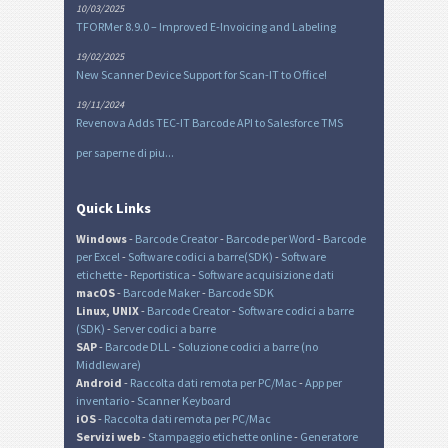
10/03/2025
TFORMer 8.9.0 – Improved E-Invoicing and Labeling
19/02/2025
New Scanner Device Support for Scan-IT to Office!
19/11/2024
Revenova Adds TEC-IT Barcode API to Salesforce TMS
per saperne di piu...
Quick Links
Windows
-
Barcode Creator
-
Barcode per Word
-
Barcode
per Excel
-
Software codici a barre(SDK)
-
Software
etichette
-
Reportistica
-
Software acquisizione dati
macOS
-
Barcode Maker
-
Barcode SDK
Linux, UNIX
-
Barcode Creator
-
Software codici a barre
(SDK)
-
Server codici a barre
SAP
-
Barcode DLL
-
Soluzione codici a barre (no
Middleware)
Android
-
Raccolta dati remota per PC/Mac
-
App per
inventario
-
Scanner Keyboard
iOS
-
Raccolta dati remota per PC/Mac
Servizi web
-
Stampaggio etichette online
-
Generatore