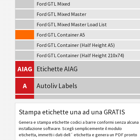
Ford GTL Mixed
Ford GTL Mixed Master
Ford GTL Mixed Master Load List
Ford GTL Container A5
Ford GTL Container (Half Height A5)
Ford GTL Container (Half Height 210x74)
AIAG
Etichette AIAG
A
Autoliv Labels
VW
Volkswagen GTL
Stampa etichette una ad una GRATIS
GM
General Motors
Genera e stampa etichette codici a barre conformi senza alcuna
installazione software. Scegli semplicemente il modulo
etichetta, immetti i dati dell´ etichetta e genera un PDF pronto
CAT
Caterpillar