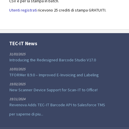
CSV e per la stampa in batch.
Utenti registrati
ricevono 25 crediti di stampa GRATUITI.
TEC-IT News
31/03/2025
Introducing the Redesigned Barcode Studio V17.0
10/03/2025
TFORMer 8.9.0 – Improved E-Invoicing and Labeling
19/02/2025
New Scanner Device Support for Scan-IT to Office!
19/11/2024
Revenova Adds TEC-IT Barcode API to Salesforce TMS
per saperne di piu...