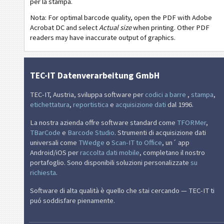
per la stampa.
Nota: For optimal barcode quality, open the PDF with Adobe
GS1
Etichette GS1
Acrobat DC and select
Actual size
when printing. Other PDF
readers may have inaccurate output of graphics.
O
Odette
G
Galia
TEC-IT Datenverarbeitung GmbH
TEC-IT, Austria, sviluppa software per
codici a barre
,
stampa
,
B
BOSCH
etichettatura
,
reportistica
e
acquisizione dati
dal 1996.
La nostra azienda offre software standard come
TFORMer
,
MAT
Etichette MAT
TBarCode
e
Barcode Studio
. Strumenti di acquisizione dati
universali come
TWedge
o
Scan-IT to Office
, un´ app
Android/iOS per
raccolta dati mobile
, completano il nostro
LTO
Etichette LTO
portafoglio. Sono disponibili soluzioni personalizzate
su
richiesta
.
I
Etichette di inventario
Software di alta qualità è quello che stai cercando — TEC-IT ti
puó soddisfare pienamente.
NF
Nutrition Labels