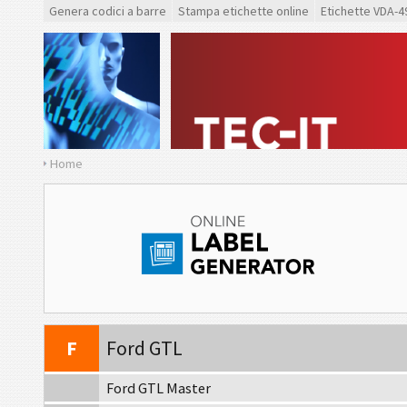
Genera codici a barre
Stampa etichette online
Etichette VDA-4
Home
VDA
VDA 4902
VDA
VDA 4992
VDA
VDA 4994
F
Ford GTL
Ford GTL Master