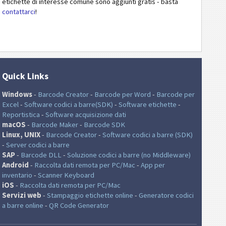
etichette di interesse comune sono aggiunti gratis - basta
contattarci
!
Quick Links
Windows
-
Barcode Creator
-
Barcode per Word
-
Barcode per
Excel
-
Software codici a barre(SDK)
-
Software etichette
-
Reportistica
-
Software acquisizione dati
macOS
-
Barcode Maker
-
Barcode SDK
Linux, UNIX
-
Barcode Creator
-
Software codici a barre (SDK)
-
Server codici a barre
SAP
-
Barcode DLL
-
Soluzione codici a barre (no Middleware)
Android
-
Raccolta dati remota per PC/Mac
-
App per
inventario
-
Scanner Keyboard
iOS
-
Raccolta dati remota per PC/Mac
Servizi web
-
Stampaggio etichette online
-
Generatore codici
a barre online
-
QR Code Generator