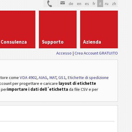
de
en
es
fr
it
ru
zh
Consulenza
Supporto
Azienda
Accesso
Crea Account GRATUITO
ttore
come
VDA 4902
,
AIAG
,
MAT
,
GS1
,
Etichette di spedizione
account per progettare e caricare
layout di etichette
, per
importare i dati dell´etichetta
da file CSV e per