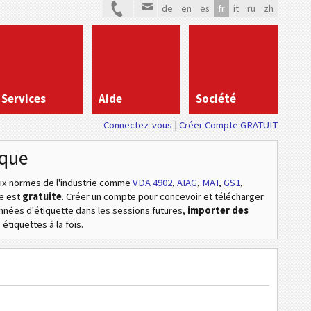
de
en
es
fr
it
ru
zh
Services
Aide
Société
Connectez-vous
Créer Compte GRATUIT
ique
 normes de l'industrie
comme
VDA 4902
,
AIAG
,
MAT
,
GS1
,
ne est
gratuite
. Créer un compte pour concevoir et télécharger
données d'étiquette dans les sessions futures,
importer des
étiquettes à la fois.