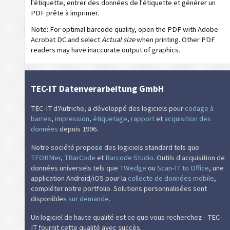
l'étiquette, entrer des données de l'étiquette et générer un
GM
General Motors
PDF prête à imprimer.
Note: For optimal barcode quality, open the PDF with Adobe
CAT
Caterpillar
Acrobat DC and select
Actual size
when printing. Other PDF
readers may have inaccurate output of graphics.
GS1
Étiquettes GS1
TEC-IT Datenverarbeitung GmbH
O
Odette
TEC-IT d'Autriche, a développé des logiciels pour
codage à
barres
,
impression
,
étiquetage
,
rapport
et
acquisition des
G
Galia
données
depuis 1996.
B
BOSCH
Notre société propose des logiciels standard tels que
TFORMer
,
TBarCode
et
Barcode Studio
. Outils d'acquisition de
données universels tels que
TWedge
ou
Scan-IT to Office
, une
MAT
Étiquettes MAT
application Android/iOS pour la
collecte de données mobile
,
compléter notre portfolio. Solutions personnalisées sont
disponibles
sur demande
.
LTO
Étiquettes LTO
Un logiciel de haute qualité est ce que vous recherchez - TEC-
IT fournit cette qualité avec succès.