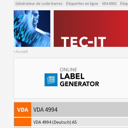
Générateur de code-barres
Étiquettes en ligne
VDA4902
Étiq
Accueil
VDA
VDA 4902
VDA
VDA 4992
VDA
VDA 4994
VDA 4994 (Deutsch) A5