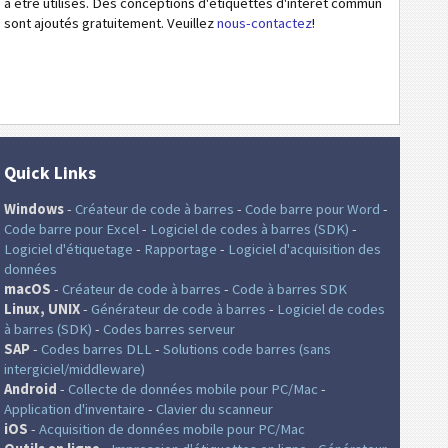
à être utilisés. Des conceptions d'étiquettes d'intérêt commun
sont ajoutés gratuitement. Veuillez
nous-contactez
!
Quick Links
Windows
-
Créateur de code à barres
-
Code barre pour Word
-
Code barre pour Excel
-
Logiciel de codes à barres (SDK)
-
Logiciel d'étiquetage
-
Rapportage
-
Logiciel d'acquisition des
données
macOS
-
Créateur de code à barres
-
Code à barres SDK
Linux, UNIX
-
Générateur de code à barres
-
Logiciel de codes
à barres (SDK)
-
Codes barres serveur
SAP
-
Codes barres DLL
-
Solutions code barres (sans
intergiciel/middleware)
Android
-
Collecte de données mobile pour PC/Mac
-
Application d'inventaire
-
Clavier du scanneur
iOS
-
Acquisition de données mobile pour PC/Mac