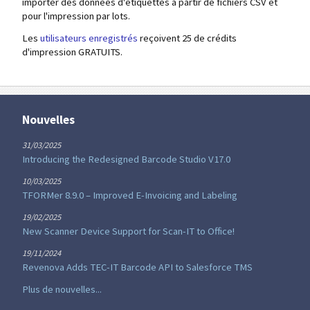
importer des données d'étiquettes à partir de fichiers CSV et
pour l'impression par lots.
Les
utilisateurs enregistrés
reçoivent 25 de crédits
d'impression GRATUITS.
Nouvelles
31/03/2025
Introducing the Redesigned Barcode Studio V17.0
10/03/2025
TFORMer 8.9.0 – Improved E-Invoicing and Labeling
19/02/2025
New Scanner Device Support for Scan-IT to Office!
19/11/2024
Revenova Adds TEC-IT Barcode API to Salesforce TMS
Plus de nouvelles...