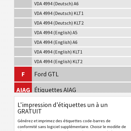
VDA 4994 (Deutsch) A6
VDA 4994 (Deutsch) KLT1
VDA 4994 (Deutsch) KLT2
VDA 4994 (English) A5
VDA 4994 (English) A6
VDA 4994 (English) KLT1
VDA 4994 (English) KLT2
F
Ford GTL
AIAG
Étiquettes AIAG
L'impression d'étiquettes un à un
A
Étiquettes Autoliv
GRATUIT
VW
Volkswagen GTL
Générez et imprimez des étiquettes code-barres de
conformité sans logiciel supplémentaire. Choisir le modèle de