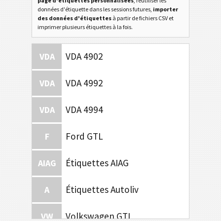
page d'étiquettes personnalisées
, réutiliser les
données d'étiquette dans les sessions futures,
importer
des données d'étiquettes
à partir de fichiers CSV et
imprimer plusieurs étiquettes à la fois.
VDA 4902
VDA
VDA 4992
VDA
VDA 4994
VDA
Ford GTL
F
Étiquettes AIAG
AIAG
Étiquettes Autoliv
A
Volkswagen GTL
VW