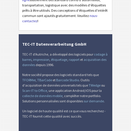
transportation, logistique avec des modèles d'étiquettes
Étiquettes MAT
MAT
prêts à être utilisés. Des conceptions d'étiquettes d'intérêt
commun sont ajoutés gratuitement. Veuillez
nous-
contactez
!
Étiquettes LTO
LTO
Étiquettes d'inventaire
I
TEC-IT Datenverarbeitung GmbH
TEC-IT d'Autriche, a développé des logiciels pour
codage à
Nutrition Labels
NF
barres
,
impression
,
étiquetage
,
rapport
et
acquisition des
données
depuis 1996.
Mandat SEPA
€
Notre société propose des logiciels standard tels que
TFORMer
,
TBarCode
et
Barcode Studio
. Outils
d'acquisition de données universels tels que
TWedge
ou
QR-facture suisse
₣
Scan-IT to Office
, une application Android/iOS pour la
collecte de données mobile
, compléter notre portfolio.
Solutions personnalisées sont disponibles
sur demande
.
Diverse
D
Un logiciel de haute qualité est ce que vous recherchez -
TEC-IT fournit cette qualité avec succès.