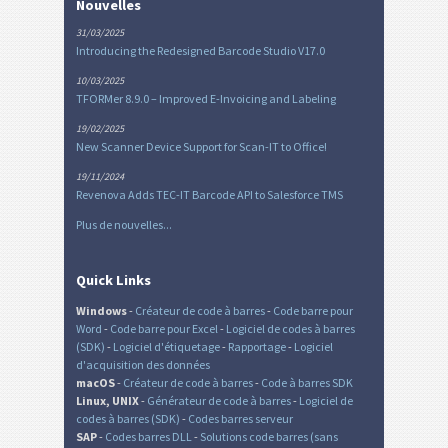
Nouvelles
31/03/2025
Introducing the Redesigned Barcode Studio V17.0
10/03/2025
TFORMer 8.9.0 – Improved E-Invoicing and Labeling
19/02/2025
New Scanner Device Support for Scan-IT to Office!
19/11/2024
Revenova Adds TEC-IT Barcode API to Salesforce TMS
Plus de nouvelles...
Quick Links
Windows
-
Créateur de code à barres
-
Code barre pour
Word
-
Code barre pour Excel
-
Logiciel de codes à barres
(SDK)
-
Logiciel d'étiquetage
-
Rapportage
-
Logiciel
d'acquisition des données
macOS
-
Créateur de code à barres
-
Code à barres SDK
Linux, UNIX
-
Générateur de code à barres
-
Logiciel de
codes à barres (SDK)
-
Codes barres serveur
SAP
-
Codes barres DLL
-
Solutions code barres (sans