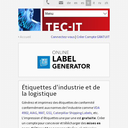
de
en
es
fr
it
ru
zh
Accueil
Connectez-vous
Créer Compte GRATUIT
Étiquettes d'industrie et de
la logistique
Générez et imprimez des étiquettes de conformité
conformément aux normes de l'industrie
comme
VDA
4902
,
AIAG
,
MAT
,
GS1
,
Caterpillar Shipping Labels
, etc
.
L'impression d'étiquettes une par une est
gratuite
. Créer
un compte pour concevoir et télécharger des
mises en