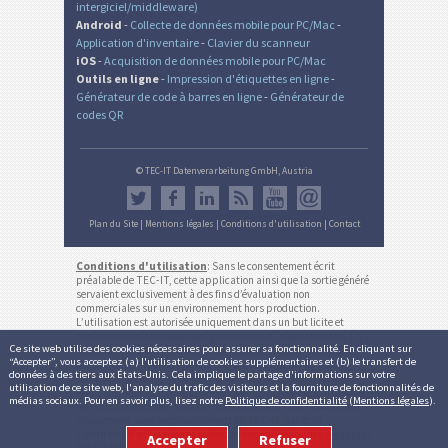
intergiciel/middleware)
Android
-
Collecte de données mobile pour PC/Mac
-
Application d'inventaire
-
Clavier du scanneur
iOS
-
Acquisition de données mobile pour PC/Mac
Outils en ligne
-
Impression d'étiquettes en ligne
-
Générateur de code à barres en ligne
-
Générateur de
codes QR
© TEC-IT Datenverarbeitung GmbH, Austria
Plan du Site
|
Mentions légales
|
Conditions d'utilisation
|
Contact
Conditions d'utilisation
: Sans le consentement écrit
préalable de TEC-IT, cette application ainsi que la sortie généré
servaient exclusivement à des fins d’évaluation non
commerciales sur un environnement hors production.
L’utilisation est autorisée uniquement dans un but licite et
conformément aux règlements nationaux et internationaux. La
Ce site web utilise des cookies nécessaires pour assurer sa fonctionnalité. En cliquant sur
fonctionnalité, exactitude et/ou la disponibilité continue de ce
“Accepter”, vous acceptez (a) l'utilisation de cookies supplémentaires et (b) le transfert de
service ou les résultats générés ne sont pas garantis. Les
données à des tiers aux États-Unis. Cela implique le partage d'informations sur votre
comptes inactifs (pas de login pour plus de 12 mois) peuvent
utilisation de ce site web, l'analyse du trafic des visiteurs et la fourniture de fonctionnalités de
être supprimés automatiquement sans préavis (ne s'applique
médias sociaux. Pour en savoir plus, lisez notre
Politique de confidentialité
(
Mentions légales
).
pas aux abonnements actifs). Usage commercial est autorisée
uniquement avec le consentement de TEC-IT par écrit.
Conditions d'utilisation et politique de confidentialité
.
Version:
Accepter
Refuser