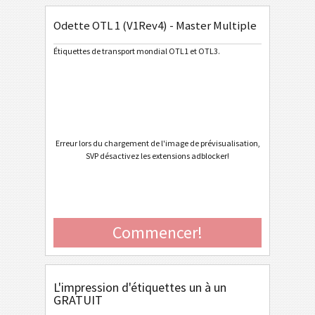
Odette OTL 1 (V1Rev4) - Master Multiple
General Motors
GM
Étiquettes de transport mondial OTL1 et OTL3.
Caterpillar
CAT
Étiquettes GS1
GS1
Odette
O
Erreur lors du chargement de l'image de prévisualisation,
SVP désactivez les extensions adblocker!
Odette OTL 1 (V1Rev4) - Standard / Master
Odette OTL 1 (V1Rev4) - Master Multiple
Odette OTL 1 (V1Rev4) - Master Mixed
Commencer!
Odette OTL 3 - Generic
Odette OTL 3 - Single / Master
L'impression d'étiquettes un à un
Odette OTL 3 - Master Multiple
GRATUIT
Odette OTL 3 - Master Mixed