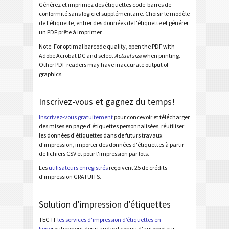
Générez et imprimez des étiquettes code-barres de
conformité sans logiciel supplémentaire. Choisir le modèle
Odette OTL 3 - License Plate - Single / Master
de l'étiquette, entrer des données de l'étiquette et générer
Odette OTL 3 - License Plate - Master Multiple
un PDF prête à imprimer.
Note: For optimal barcode quality, open the PDF with
Odette OTL 3 - License Plate - Master Mixed
Adobe Acrobat DC and select
Actual size
when printing.
Other PDF readers may have inaccurate output of
Odette OTL 3 - L3P - Single / Master
graphics.
Odette OTL 3 - L3P - Master Multiple
Odette OTL 3 - L3P - Master Mixed
Inscrivez-vous et gagnez du temps!
Odette OTL 3 - L3P License Plate - Single / Master
Inscrivez-vous gratuitement
pour concevoir et télécharger
des mises en page d'étiquettes personnalisées, réutiliser
Odette OTL 3 - L3P License Plate - Master Multiple
les données d'étiquettes dans de futurs travaux
d'impression, importer des données d'étiquettes à partir
Odette OTL 3 - L3P License Plate - Master Mixed
de fichiers CSV et pour l'impression par lots.
Michelin MP06-EU Label (Odette format)
Les
utilisateurs enregistrés
reçoivent 25 de crédits
d'impression GRATUITS.
Galia
G
Solution d'impression d'étiquettes
BOSCH
B
TEC-IT
les services d'impression d’étiquettes en
ligne
soutiennent des standard connu d'automoteur,