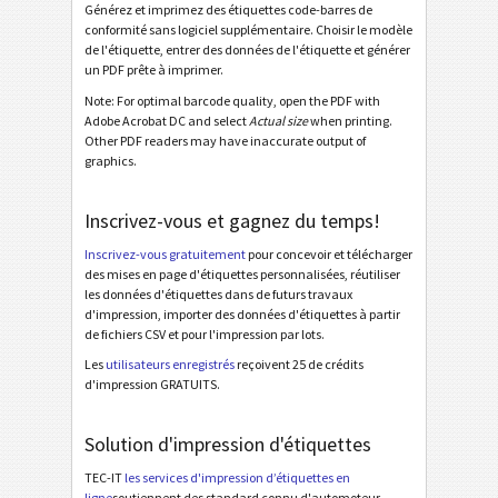
Générez et imprimez des étiquettes code-barres de
Galia ETI.9 - License Plate - Master Multiple
conformité sans logiciel supplémentaire. Choisir le modèle
de l'étiquette, entrer des données de l'étiquette et générer
Galia ETI.9 - License Plate - Master Mixed
un PDF prête à imprimer.
Galia ETI.9 - L3P - Single / Master
Note: For optimal barcode quality, open the PDF with
Adobe Acrobat DC and select
Actual size
when printing.
Galia ETI.9 - L3P - Master Multiple
Other PDF readers may have inaccurate output of
graphics.
Galia ETI.9 - L3P - Master Mixed
Galia ETI.9 - L3P License Plate - Single / Master
Inscrivez-vous et gagnez du temps!
Galia ETI.9 - L3P License Plate - Master Multiple
Inscrivez-vous gratuitement
pour concevoir et télécharger
des mises en page d'étiquettes personnalisées, réutiliser
Galia ETI.9 - L3P License Plate - Master Mixed
les données d'étiquettes dans de futurs travaux
d'impression, importer des données d'étiquettes à partir
BOSCH
B
de fichiers CSV et pour l'impression par lots.
Les
utilisateurs enregistrés
reçoivent 25 de crédits
Étiquettes MAT
MAT
d'impression GRATUITS.
Solution d'impression d'étiquettes
Étiquettes LTO
LTO
TEC-IT
les services d'impression d’étiquettes en
ligne
soutiennent des standard connu d'automoteur,