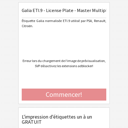
Galia ETI.9 - License Plate - Master Multiple
General Motors
GM
Étiquette Galia normalisée ETI.9 utilisé par PSA, Renault,
Citroën.
Caterpillar
CAT
Étiquettes GS1
GS1
Odette
O
Erreur lors du chargement de l'image de prévisualisation,
SVP désactivez les extensions adblocker!
Galia
G
Galia ETI.9 - Generic
Commencer!
Galia ETI.9 - Single / Master
Galia ETI.9 - Master Multiple
Galia ETI.9 - Master Mixed
L'impression d'étiquettes un à un
GRATUIT
Galia ETI.9 - License Plate - Single / Master