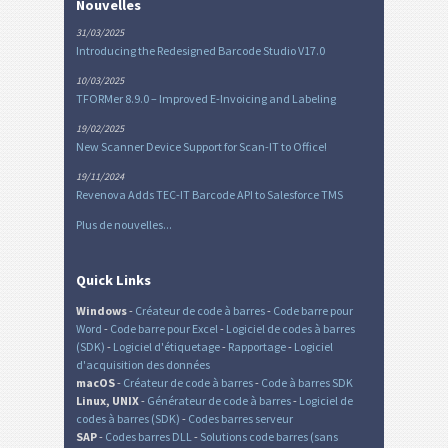
Nouvelles
31/03/2025
Introducing the Redesigned Barcode Studio V17.0
10/03/2025
TFORMer 8.9.0 – Improved E-Invoicing and Labeling
19/02/2025
New Scanner Device Support for Scan-IT to Office!
19/11/2024
Revenova Adds TEC-IT Barcode API to Salesforce TMS
Plus de nouvelles...
Quick Links
Windows
-
Créateur de code à barres
-
Code barre pour
Word
-
Code barre pour Excel
-
Logiciel de codes à barres
(SDK)
-
Logiciel d'étiquetage
-
Rapportage
-
Logiciel
d'acquisition des données
macOS
-
Créateur de code à barres
-
Code à barres SDK
Linux, UNIX
-
Générateur de code à barres
-
Logiciel de
codes à barres (SDK)
-
Codes barres serveur
SAP
-
Codes barres DLL
-
Solutions code barres (sans