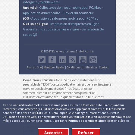
intergiciel/middleware)
Android
-
Collecte de données mobile pour PC/Mac
-
Application d'inventaire
-
Clavier du scanneur
iOS
-
Acquisition de données mobile pour PC/Mac
Outils en ligne
-
Impression d'étiquettes en ligne
-
Générateur de code à barres en ligne
-
Générateur de
codes QR
© TEC-IT Datenverarbeitung GmbH, Austria
Plan du Site
|
Mentions légales
|
Conditions d'utilisation
|
Contact
Conditions d'utilisation
: Sans le consentement écrit
préalable de TEC-IT, cette application ainsi que la sortie généré
servaient exclusivement à des fins d’évaluation non
commerciales sur un environnement hors production.
L’utilisation est autorisée uniquement dans un but licite et
conformément aux règlements nationaux et internationaux. La
Ce site web utilise des cookies nécessaires pour assurer sa fonctionnalité. En cliquant sur
fonctionnalité, exactitude et/ou la disponibilité continue de ce
“Accepter”, vous acceptez (a) l'utilisation de cookies supplémentaires et (b) le transfert de
service ou les résultats générés ne sont pas garantis. Les
données à des tiers aux États-Unis. Cela implique le partage d'informations sur votre
comptes inactifs (pas de login pour plus de 12 mois) peuvent
utilisation de ce site web, l'analyse du trafic des visiteurs et la fourniture de fonctionnalités de
être supprimés automatiquement sans préavis (ne s'applique
médias sociaux. Pour en savoir plus, lisez notre
Politique de confidentialité
(
Mentions légales
).
pas aux abonnements actifs). Usage commercial est autorisée
uniquement avec le consentement de TEC-IT par écrit.
Conditions d'utilisation et politique de confidentialité
.
Version:
Accepter
Refuser