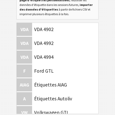
page d'étiquettes personnalisées
, réutiliser les
données d'étiquette dans les sessions futures,
importer
des données d'étiquettes
à partir de fichiers CSV et
imprimer plusieurs étiquettes à la fois.
VDA 4902
VDA
VDA 4992
VDA
VDA 4994
VDA
Ford GTL
F
Étiquettes AIAG
AIAG
Étiquettes Autoliv
A
Volkswagen GTL
VW