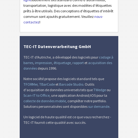
Étiquettes d'inventaire
I
transportation, logistique avec des modèles d'étiquettes
prêts à être utilisés. Des conceptions d'étiquettes d'intérêt
commun sont ajoutés gratuitement. Veuillez
nous-
Nutrition Labels
NF
contactez
!
Mandat SEPA
€
TEC-IT Datenverarbeitung GmbH
QR-facture suisse
₣
TEC-IT d'Autriche, a développé des logiciels pour
codage à
barres
,
impression
,
étiquetage
,
rapport
et
acquisition des
Diverse
D
données
depuis 1996.
Notre société propose des logiciels standard tels que
TFORMer
,
TBarCode
et
Barcode Studio
. Outils
d'acquisition de données universels tels que
TWedge
ou
Scan-IT to Office
, une application Android/iOS pour la
collecte de données mobile
, compléter notre portfolio.
Solutions personnalisées sont disponibles
sur demande
.
Un logiciel de haute qualité est ce que vous recherchez -
TEC-IT fournit cette qualité avec succès.