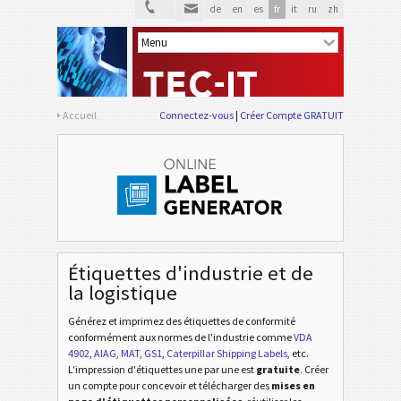
de
en
es
fr
it
ru
zh
Accueil
Connectez-vous
Créer Compte GRATUIT
Étiquettes d'industrie et de
la logistique
Générez et imprimez des étiquettes de conformité
conformément aux normes de l'industrie
comme
VDA
4902
,
AIAG
,
MAT
,
GS1
,
Caterpillar Shipping Labels
, etc
.
L'impression d'étiquettes une par une est
gratuite
. Créer
un compte pour concevoir et télécharger des
mises en