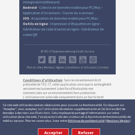
intergiciel/middleware)
Android
-
Collecte de données mobile pour PC/Mac
-
Application d'inventaire
-
Clavier du scanneur
iOS
-
Acquisition de données mobile pour PC/Mac
Outils en ligne
-
Impression d'étiquettes en ligne
-
Générateur de code à barres en ligne
-
Générateur de
codes QR
© TEC-IT Datenverarbeitung GmbH, Austria
Plan du Site
|
Mentions légales
|
Conditions d'utilisation
|
Contact
Conditions d'utilisation
: Sans le consentement écrit
préalable de TEC-IT, cette application ainsi que la sortie généré
servaient exclusivement à des fins d’évaluation non
commerciales sur un environnement hors production.
L’utilisation est autorisée uniquement dans un but licite et
conformément aux règlements nationaux et internationaux. La
Ce site web utilise des cookies nécessaires pour assurer sa fonctionnalité. En cliquant sur
fonctionnalité, exactitude et/ou la disponibilité continue de ce
“Accepter”, vous acceptez (a) l'utilisation de cookies supplémentaires et (b) le transfert de
service ou les résultats générés ne sont pas garantis. Les
données à des tiers aux États-Unis. Cela implique le partage d'informations sur votre
comptes inactifs (pas de login pour plus de 12 mois) peuvent
utilisation de ce site web, l'analyse du trafic des visiteurs et la fourniture de fonctionnalités de
être supprimés automatiquement sans préavis (ne s'applique
médias sociaux. Pour en savoir plus, lisez notre
Politique de confidentialité
(
Mentions légales
).
pas aux abonnements actifs). Usage commercial est autorisée
uniquement avec le consentement de TEC-IT par écrit.
Conditions d'utilisation et politique de confidentialité
.
Version:
Accepter
Refuser