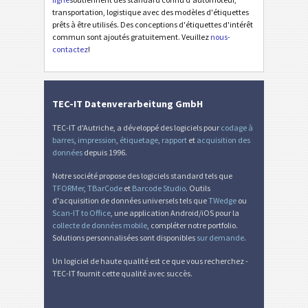
Étiquettes LTO
LTO
transportation, logistique avec des modèles d'étiquettes
prêts à être utilisés. Des conceptions d'étiquettes d'intérêt
commun sont ajoutés gratuitement. Veuillez
nous-
Étiquettes d'inventaire
I
contactez
!
Nutrition Labels
NF
TEC-IT Datenverarbeitung GmbH
Mandat SEPA
€
TEC-IT d'Autriche, a développé des logiciels pour
codage à
barres
,
impression
,
étiquetage
,
rapport
et
acquisition des
données
depuis 1996.
QR-facture suisse
₣
Notre société propose des logiciels standard tels que
TFORMer
,
TBarCode
et
Barcode Studio
. Outils
Diverse
D
d'acquisition de données universels tels que
TWedge
ou
Scan-IT to Office
, une application Android/iOS pour la
collecte de données mobile
, compléter notre portfolio.
Solutions personnalisées sont disponibles
sur demande
.
Un logiciel de haute qualité est ce que vous recherchez -
TEC-IT fournit cette qualité avec succès.