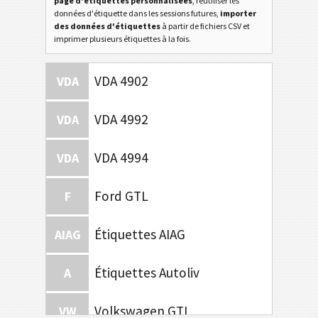
page d'étiquettes personnalisées
, réutiliser les
données d'étiquette dans les sessions futures,
importer
des données d'étiquettes
à partir de fichiers CSV et
imprimer plusieurs étiquettes à la fois.
VDA 4902
VDA
VDA 4992
VDA
VDA 4994
VDA
Ford GTL
F
Étiquettes AIAG
AIAG
Étiquettes Autoliv
A
Volkswagen GTL
VW