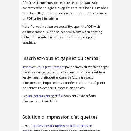
Générez et imprimez des étiquettes code-barres de
Cat - Master Pack Label SP20 - 2012 Laser
conformité sans logiciel supplémentaire. Choisir le modèle
de l'étiquette, entrer des données de l'étiquette et générer
Cat - Mixed Pack Label SP20 - 2012 Laser
un PDF prête à imprimer.
Cat Power Generation Systems - Single Pack Label
Note: For optimal barcode quality, open the PDF with
Adobe Acrobat DC and select
Actual size
when printing.
Cat Power Generation Systems - Master Pack Label
Other PDF readers may have inaccurate output of
graphics.
Cat Power Generation Systems - Mixed Load Label
Inscrivez-vous et gagnez du temps!
Étiquettes GS1
GS1
Inscrivez-vous gratuitement
pour concevoir et télécharger
des mises en page d'étiquettes personnalisées, réutiliser
Odette
O
les données d'étiquettes dans de futurs travaux
d'impression, importer des données d'étiquettes à partir
de fichiers CSV et pour l'impression par lots.
Galia
G
Les
utilisateurs enregistrés
reçoivent 25 de crédits
d'impression GRATUITS.
BOSCH
B
Solution d'impression d'étiquettes
Étiquettes MAT
MAT
TEC-IT
les services d'impression d’étiquettes en
ligne
soutiennent des standard connu d'automoteur,