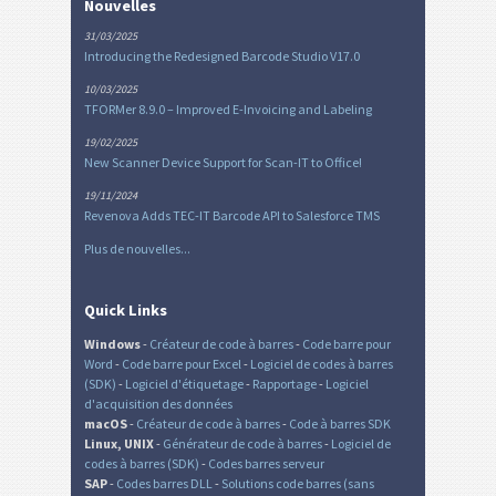
Nouvelles
31/03/2025
Introducing the Redesigned Barcode Studio V17.0
10/03/2025
TFORMer 8.9.0 – Improved E-Invoicing and Labeling
19/02/2025
New Scanner Device Support for Scan-IT to Office!
19/11/2024
Revenova Adds TEC-IT Barcode API to Salesforce TMS
Plus de nouvelles...
Quick Links
Windows
-
Créateur de code à barres
-
Code barre pour
Word
-
Code barre pour Excel
-
Logiciel de codes à barres
(SDK)
-
Logiciel d'étiquetage
-
Rapportage
-
Logiciel
d'acquisition des données
macOS
-
Créateur de code à barres
-
Code à barres SDK
Linux, UNIX
-
Générateur de code à barres
-
Logiciel de
codes à barres (SDK)
-
Codes barres serveur
SAP
-
Codes barres DLL
-
Solutions code barres (sans