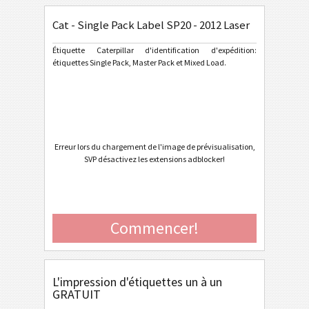
Cat - Single Pack Label SP20 - 2012 Laser
General Motors
GM
Étiquette Caterpillar d'identification d'expédition:
étiquettes Single Pack, Master Pack et Mixed Load.
Caterpillar
CAT
Cat - Single Pack Label SP20 V4.2 - 2013
Cat - Master Pack Label SP20 V4.2 - 2013
Cat - Mixed Pack Label SP20 V4.2 - 2013
Erreur lors du chargement de l'image de prévisualisation,
SVP désactivez les extensions adblocker!
Cat - Single Pack Label SP20 V4.2 - 2013 Portrait
Cat - Master Pack Label SP20 V4.2 - 2013 Portrait
Cat - Mixed Pack Label SP20 V4.2 - 2013 Portrait
Commencer!
Cat - Single Pack Label SP20 - 2012
Cat - Master Pack Label SP20 - 2012
Cat - Mixed Pack Label SP20 - 2012
L'impression d'étiquettes un à un
GRATUIT
Cat - Single Pack Label SP20 - 2012 Laser