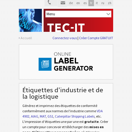
de
en
es
fr
it
ru
zh
Accueil
Connectez-vous
Créer Compte GRATUIT
Étiquettes d'industrie et de
la logistique
Générez et imprimez des étiquettes de conformité
conformément aux normes de l'industrie
comme
VDA
4902
,
AIAG
,
MAT
,
GS1
,
Caterpillar Shipping Labels
, etc
.
L'impression d'étiquettes une par une est
gratuite
. Créer
un compte pour concevoir et télécharger des
mises en