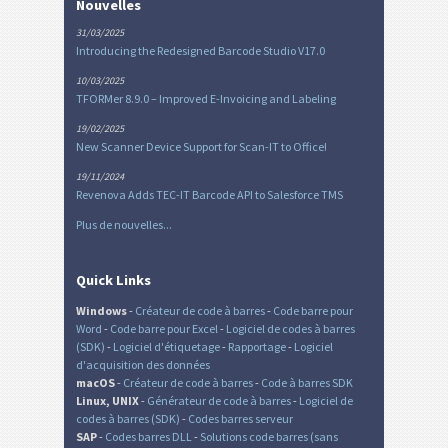
Nouvelles
31/03/2025
Introducing the Redesigned Barcode Studio V17.0
10/03/2025
TFORMer 8.9.0 – Improved E-Invoicing and Labeling
19/02/2025
New Scanner Device Support for Scan-IT to Office!
19/11/2024
Revenova Adds TEC-IT Barcode API to Salesforce TMS
Plus de nouvelles...
Quick Links
Windows
-
Créateur de code à barres
-
Code barre pour
Word
-
Code barre pour Excel
-
Logiciel de codes à barres
(SDK)
-
Logiciel d'étiquetage
-
Rapportage
-
Logiciel
d'acquisition des données
macOS
-
Créateur de code à barres
-
Code à barres SDK
Linux, UNIX
-
Générateur de code à barres
-
Logiciel de
codes à barres (SDK)
-
Codes barres serveur
SAP
-
Codes barres DLL
-
Solutions code barres (sans