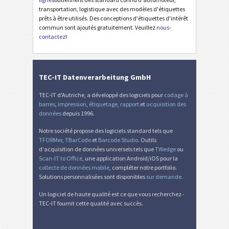
transportation, logistique avec des modèles d'étiquettes
prêts à être utilisés. Des conceptions d'étiquettes d'intérêt
commun sont ajoutés gratuitement. Veuillez
nous-
contactez
!
TEC-IT Datenverarbeitung GmbH
TEC-IT d'Autriche, a développé des logiciels pour
codage à
barres
,
impression
,
étiquetage
,
rapport
et
acquisition des
données
depuis 1996.
Notre société propose des logiciels standard tels que
TFORMer
,
TBarCode
et
Barcode Studio
. Outils
d'acquisition de données universels tels que
TWedge
ou
Scan-IT to Office
, une application Android/iOS pour la
collecte de données mobile
, compléter notre portfolio.
Solutions personnalisées sont disponibles
sur demande
.
Un logiciel de haute qualité est ce que vous recherchez -
TEC-IT fournit cette qualité avec succès.