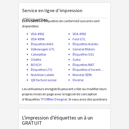
Odette
O
Service en ligne d’impression
Galia
G
d’étiquettes
Les modèles d'étiquettes de conformité suivants sont
disponibles:
BOSCH
B
VDA 4902
VDA 4992
VDA 4994
Ford GTL
Étiquettes AIAG
Étiquettes Autoliv
Étiquettes MAT
MAT
Volkswagen GTL
General Motors
Caterpillar
Étiquettes GS1
Odette
Galia
Étiquettes LTO
LTO
BOSCH
Étiquettes MAT
Étiquettes LTO
Étiquettes d'inventaire
Nutrition Labels
Mandat SEPA
Étiquettes d'inventaire
I
QR-facture suisse
Diverse
Les utilisateurs enregistrés peuvent créer ou modifier leurs
Nutrition Labels
NF
propres mises en page avec le logiciel de conception
d'étiquettes
TFORMer Designer
. Si vous avez des questions
ou si vous manquez une création d'étiquette spéciale,
Mandat SEPA
€
contactez-nous
. Les motifs d'étiquettes d'intérêt
commun sont ajoutés gratuitement!
L'impression d'étiquettes un à un
GRATUIT
QR-facture suisse
₣