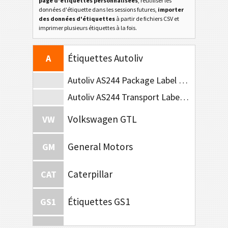
page d'étiquettes personnalisées
, réutiliser les
Ford GTL
F
données d'étiquette dans les sessions futures,
importer
des données d'étiquettes
à partir de fichiers CSV et
imprimer plusieurs étiquettes à la fois.
Étiquettes AIAG
AIAG
Étiquettes Autoliv
A
Autoliv AS244 Package Label (210x102)
Autoliv AS244 Transport Label (A5)
Volkswagen GTL
VW
General Motors
GM
Caterpillar
CAT
Étiquettes GS1
GS1