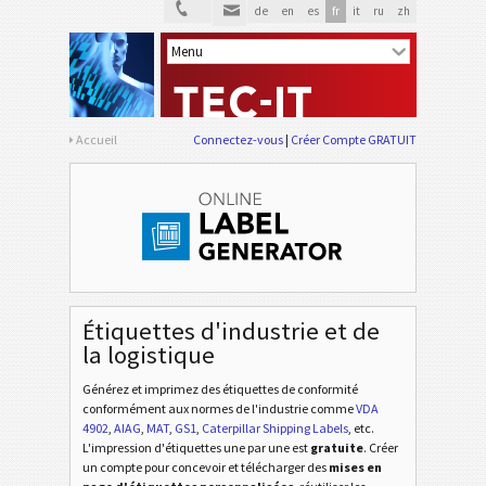
de
en
es
fr
it
ru
zh
Accueil
Connectez-vous
Créer Compte GRATUIT
VDA 4902
VDA
Étiquettes d'industrie et de
la logistique
VDA 4992
VDA
Générez et imprimez des étiquettes de conformité
conformément aux normes de l'industrie
comme
VDA
4902
,
AIAG
,
MAT
,
GS1
,
Caterpillar Shipping Labels
, etc
.
VDA 4994
VDA
L'impression d'étiquettes une par une est
gratuite
. Créer
un compte pour concevoir et télécharger des
mises en