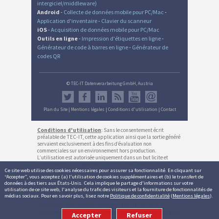
intergiciel/middleware)
Android
-
Collecte de données mobile pour PC/Mac
-
Application d'inventaire
-
Clavier du scanneur
iOS
-
Acquisition de données mobile pour PC/Mac
Outils en ligne
-
Impression d'étiquettes en ligne
-
Générateur de code à barres en ligne
-
Générateur de
codes QR
© TEC-IT Datenverarbeitung GmbH, Austria
Plan du Site
|
Mentions légales
|
Conditions d'utilisation
|
Contact
Conditions d'utilisation
: Sans le consentement écrit
préalable de TEC-IT, cette application ainsi que la sortie généré
servaient exclusivement à des fins d’évaluation non
commerciales sur un environnement hors production.
L’utilisation est autorisée uniquement dans un but licite et
conformément aux règlements nationaux et internationaux. La
Ce site web utilise des cookies nécessaires pour assurer sa fonctionnalité. En cliquant sur
fonctionnalité, exactitude et/ou la disponibilité continue de ce
“Accepter”, vous acceptez (a) l'utilisation de cookies supplémentaires et (b) le transfert de
service ou les résultats générés ne sont pas garantis. Les
données à des tiers aux États-Unis. Cela implique le partage d'informations sur votre
comptes inactifs (pas de login pour plus de 12 mois) peuvent
utilisation de ce site web, l'analyse du trafic des visiteurs et la fourniture de fonctionnalités de
être supprimés automatiquement sans préavis (ne s'applique
médias sociaux. Pour en savoir plus, lisez notre
Politique de confidentialité
(
Mentions légales
).
pas aux abonnements actifs). Usage commercial est autorisée
uniquement avec le consentement de TEC-IT par écrit.
Conditions d'utilisation et politique de confidentialité
.
Version:
Accepter
Refuser