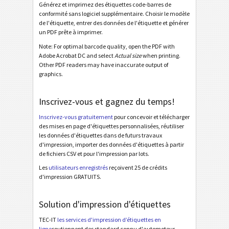
Générez et imprimez des étiquettes code-barres de
conformité sans logiciel supplémentaire. Choisir le modèle
Diverse
D
de l'étiquette, entrer des données de l'étiquette et générer
un PDF prête à imprimer.
Note: For optimal barcode quality, open the PDF with
Adobe Acrobat DC and select
Actual size
when printing.
Other PDF readers may have inaccurate output of
graphics.
Inscrivez-vous et gagnez du temps!
Inscrivez-vous gratuitement
pour concevoir et télécharger
des mises en page d'étiquettes personnalisées, réutiliser
les données d'étiquettes dans de futurs travaux
d'impression, importer des données d'étiquettes à partir
de fichiers CSV et pour l'impression par lots.
Les
utilisateurs enregistrés
reçoivent 25 de crédits
d'impression GRATUITS.
Solution d'impression d'étiquettes
TEC-IT
les services d'impression d’étiquettes en
ligne
soutiennent des standard connu d'automoteur,