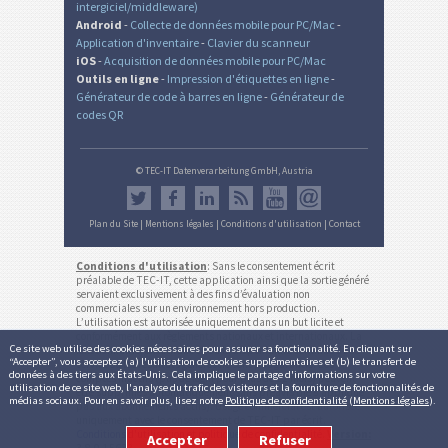
intergiciel/middleware)
Android
-
Collecte de données mobile pour PC/Mac
-
Application d'inventaire
-
Clavier du scanneur
iOS
-
Acquisition de données mobile pour PC/Mac
Outils en ligne
-
Impression d'étiquettes en ligne
-
Générateur de code à barres en ligne
-
Générateur de
codes QR
© TEC-IT Datenverarbeitung GmbH, Austria
Plan du Site
|
Mentions légales
|
Conditions d'utilisation
|
Contact
Conditions d'utilisation
: Sans le consentement écrit
préalable de TEC-IT, cette application ainsi que la sortie généré
servaient exclusivement à des fins d’évaluation non
commerciales sur un environnement hors production.
L’utilisation est autorisée uniquement dans un but licite et
conformément aux règlements nationaux et internationaux. La
Ce site web utilise des cookies nécessaires pour assurer sa fonctionnalité. En cliquant sur
fonctionnalité, exactitude et/ou la disponibilité continue de ce
“Accepter”, vous acceptez (a) l'utilisation de cookies supplémentaires et (b) le transfert de
service ou les résultats générés ne sont pas garantis. Les
données à des tiers aux États-Unis. Cela implique le partage d'informations sur votre
comptes inactifs (pas de login pour plus de 12 mois) peuvent
utilisation de ce site web, l'analyse du trafic des visiteurs et la fourniture de fonctionnalités de
être supprimés automatiquement sans préavis (ne s'applique
médias sociaux. Pour en savoir plus, lisez notre
Politique de confidentialité
(
Mentions légales
).
pas aux abonnements actifs). Usage commercial est autorisée
uniquement avec le consentement de TEC-IT par écrit.
Conditions d'utilisation et politique de confidentialité
.
Version:
Accepter
Refuser