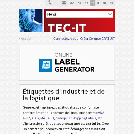
de
en
es
fr
it
ru
zh
Accueil
Connectez-vous
Créer Compte GRATUIT
Étiquettes d'industrie et de
la logistique
Générez et imprimez des étiquettes de conformité
conformément aux normes de l'industrie
comme
VDA
4902
,
AIAG
,
MAT
,
GS1
,
Caterpillar Shipping Labels
, etc
.
L'impression d'étiquettes une par une est
gratuite
. Créer
un compte pour concevoir et télécharger des
mises en