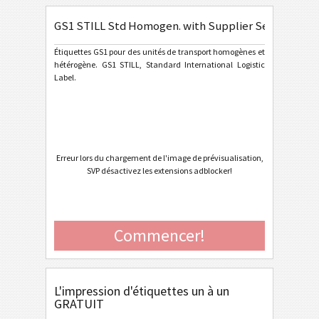
GS1 STILL Std Homogen. with Supplier Section
General Motors
GM
Étiquettes GS1 pour des unités de transport homogènes et
hétérogène. GS1 STILL, Standard International Logistic
Caterpillar
CAT
Label.
Étiquettes GS1
GS1
GS1 Digital Link QR Code
Erreur lors du chargement de l'image de prévisualisation,
GS1 Digital Link Data Matrix
SVP désactivez les extensions adblocker!
GS1 Std Homogeneous One Piece
GS1 Std Homogeneous Fixed Measure
Commencer!
GS1 Std Homogeneous Variable Measure
GS1 Std Heterogeneous
GS1 Non-Std Homogeneous Fixed Measure
L'impression d'étiquettes un à un
GRATUIT
GS1 Non-Std Homogeneous Variable Measure