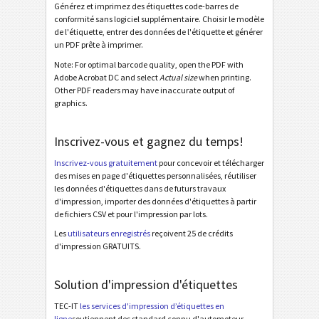
GS1 Non-Std Heterogeneous
Générez et imprimez des étiquettes code-barres de
conformité sans logiciel supplémentaire. Choisir le modèle
GS1 Non-Std Heterogeneous Fixed Data Matrix
de l'étiquette, entrer des données de l'étiquette et générer
un PDF prête à imprimer.
GS1 STILL Std Homogen. with Supplier Section
Note: For optimal barcode quality, open the PDF with
GS1 STILL Label with GTIN (AI 01)
Adobe Acrobat DC and select
Actual size
when printing.
Other PDF readers may have inaccurate output of
GS1 STILL Label with Routing Code (AI 403)
graphics.
GS1 STILL Label with Postal Code (AI 421)
Inscrivez-vous et gagnez du temps!
Odette
O
Inscrivez-vous gratuitement
pour concevoir et télécharger
des mises en page d'étiquettes personnalisées, réutiliser
les données d'étiquettes dans de futurs travaux
Galia
G
d'impression, importer des données d'étiquettes à partir
de fichiers CSV et pour l'impression par lots.
BOSCH
B
Les
utilisateurs enregistrés
reçoivent 25 de crédits
d'impression GRATUITS.
Étiquettes MAT
MAT
Solution d'impression d'étiquettes
TEC-IT
les services d'impression d’étiquettes en
Étiquettes LTO
LTO
ligne
soutiennent des standard connu d'automoteur,