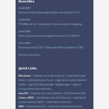
Nouvelles
31/03/2025
Introducing the Redesigned Barcode Studio V17.0
10/03/2025
TFORMer 8.9.0 – Improved E-Invoicing and Labeling
19/02/2025
New Scanner Device Support for Scan-IT to Office!
19/11/2024
Revenova Adds TEC-IT Barcode API to Salesforce TMS
Plus de nouvelles...
Quick Links
Windows
-
Créateur de code à barres
-
Code barre pour
Word
-
Code barre pour Excel
-
Logiciel de codes à barres
(SDK)
-
Logiciel d'étiquetage
-
Rapportage
-
Logiciel
d'acquisition des données
macOS
-
Créateur de code à barres
-
Code à barres SDK
Linux, UNIX
-
Générateur de code à barres
-
Logiciel de
codes à barres (SDK)
-
Codes barres serveur
SAP
-
Codes barres DLL
-
Solutions code barres (sans