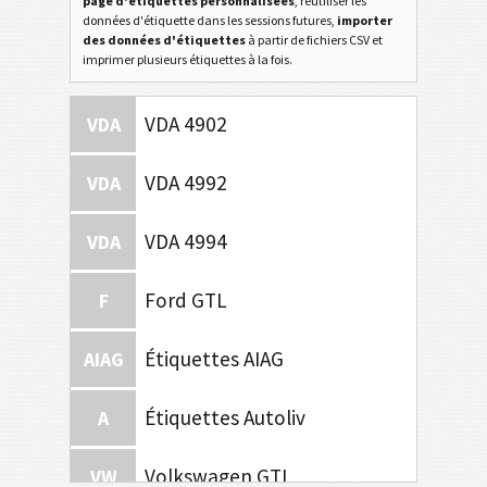
page d'étiquettes personnalisées
, réutiliser les
données d'étiquette dans les sessions futures,
importer
des données d'étiquettes
à partir de fichiers CSV et
imprimer plusieurs étiquettes à la fois.
VDA 4902
VDA
VDA 4992
VDA
VDA 4994
VDA
Ford GTL
F
Étiquettes AIAG
AIAG
Étiquettes Autoliv
A
Volkswagen GTL
VW