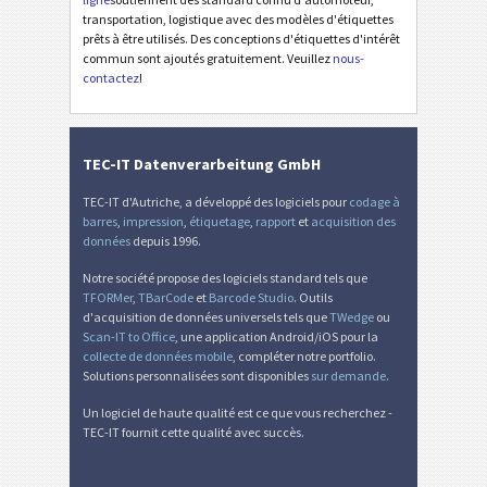
transportation, logistique avec des modèles d'étiquettes
prêts à être utilisés. Des conceptions d'étiquettes d'intérêt
Étiquettes d'inventaire
I
commun sont ajoutés gratuitement. Veuillez
nous-
contactez
!
Nutrition Labels
NF
Mandat SEPA
€
TEC-IT Datenverarbeitung GmbH
TEC-IT d'Autriche, a développé des logiciels pour
codage à
QR-facture suisse
₣
barres
,
impression
,
étiquetage
,
rapport
et
acquisition des
données
depuis 1996.
Diverse
D
Notre société propose des logiciels standard tels que
TFORMer
,
TBarCode
et
Barcode Studio
. Outils
d'acquisition de données universels tels que
TWedge
ou
Scan-IT to Office
, une application Android/iOS pour la
collecte de données mobile
, compléter notre portfolio.
Solutions personnalisées sont disponibles
sur demande
.
Un logiciel de haute qualité est ce que vous recherchez -
TEC-IT fournit cette qualité avec succès.