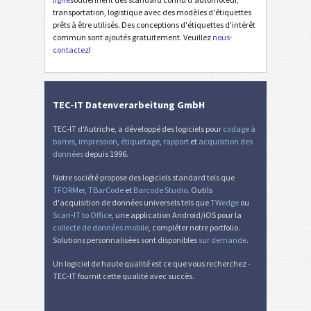
transportation, logistique avec des modèles d'étiquettes
prêts à être utilisés. Des conceptions d'étiquettes d'intérêt
commun sont ajoutés gratuitement. Veuillez
nous-
contactez
!
TEC-IT Datenverarbeitung GmbH
TEC-IT d'Autriche, a développé des logiciels pour
codage à
barres
,
impression
,
étiquetage
,
rapport
et
acquisition des
données
depuis 1996.
Notre société propose des logiciels standard tels que
TFORMer
,
TBarCode
et
Barcode Studio
. Outils
d'acquisition de données universels tels que
TWedge
ou
Scan-IT to Office
, une application Android/iOS pour la
collecte de données mobile
, compléter notre portfolio.
Solutions personnalisées sont disponibles
sur demande
.
Un logiciel de haute qualité est ce que vous recherchez -
TEC-IT fournit cette qualité avec succès.