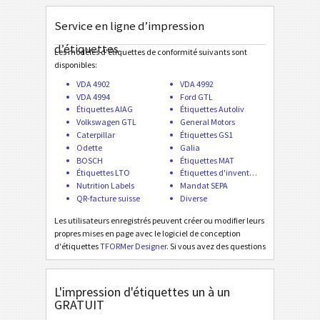
Odette OTL 3 - License Plate - Master Mixed
Service en ligne d’impression
Odette OTL 3 - L3P - Single / Master
d’étiquettes
Odette OTL 3 - L3P - Master Multiple
Les modèles d'étiquettes de conformité suivants sont
disponibles:
Odette OTL 3 - L3P - Master Mixed
VDA 4902
VDA 4992
Odette OTL 3 - L3P License Plate - Single / Master
VDA 4994
Ford GTL
Étiquettes AIAG
Étiquettes Autoliv
Odette OTL 3 - L3P License Plate - Master Multiple
Volkswagen GTL
General Motors
Caterpillar
Étiquettes GS1
Odette OTL 3 - L3P License Plate - Master Mixed
Odette
Galia
BOSCH
Étiquettes MAT
Michelin MP06-EU Label (Odette format)
Étiquettes LTO
Étiquettes d'inventaire
Nutrition Labels
Mandat SEPA
Galia
QR-facture suisse
Diverse
G
Les utilisateurs enregistrés peuvent créer ou modifier leurs
propres mises en page avec le logiciel de conception
BOSCH
B
d'étiquettes
TFORMer Designer
. Si vous avez des questions
ou si vous manquez une création d'étiquette spéciale,
contactez-nous
. Les motifs d'étiquettes d'intérêt
Étiquettes MAT
MAT
commun sont ajoutés gratuitement!
L'impression d'étiquettes un à un
GRATUIT
Étiquettes LTO
LTO