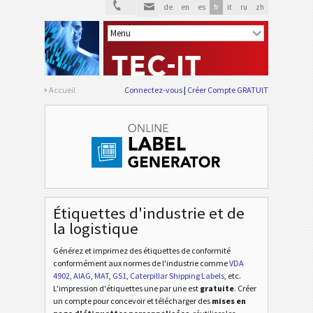
de
en
es
fr
it
ru
zh
VDA 4902
VDA
VDA 4992
VDA
VDA 4994
VDA
Accueil
Connectez-vous
Créer Compte GRATUIT
Ford GTL
F
Étiquettes AIAG
AIAG
Étiquettes Autoliv
A
Étiquettes d'industrie et de
la logistique
Volkswagen GTL
VW
Générez et imprimez des étiquettes de conformité
conformément aux normes de l'industrie
comme
VDA
4902
,
AIAG
,
MAT
,
GS1
,
Caterpillar Shipping Labels
, etc
.
General Motors
GM
L'impression d'étiquettes une par une est
gratuite
. Créer
un compte pour concevoir et télécharger des
mises en