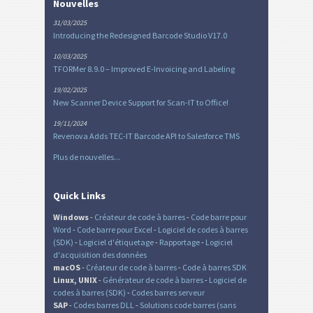
Nouvelles
31/03/2025
Introducing the Redesigned Barcode Studio V17.0
10/03/2025
TFORMer 8.9.0 – Improved E-Invoicing and Labeling
19/02/2025
New Scanner Device Support for Scan-IT to Office!
19/11/2024
Revenova Adds TEC-IT Barcode API to Salesforce TMS
Plus de nouvelles...
Quick Links
Windows
-
Créateur de code à barres
-
Code barre pour
Word
-
Code barre pour Excel
-
Logiciel de codes à barres
(SDK)
-
Logiciel d'étiquetage
-
Rapportage
-
Logiciel
d'acquisition des données
macOS
-
Créateur de code à barres
-
Code à barres SDK
Linux, UNIX
-
Générateur de code à barres
-
Logiciel de
codes à barres (SDK)
-
Codes barres serveur
SAP
-
Codes barres DLL
-
Solutions code barres (sans