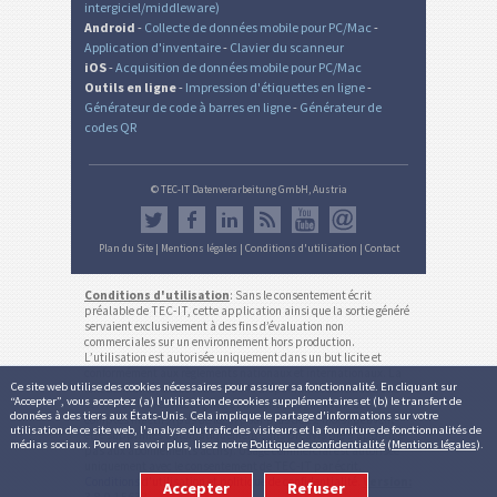
intergiciel/middleware)
Android
-
Collecte de données mobile pour PC/Mac
-
Application d'inventaire
-
Clavier du scanneur
iOS
-
Acquisition de données mobile pour PC/Mac
Outils en ligne
-
Impression d'étiquettes en ligne
-
Générateur de code à barres en ligne
-
Générateur de
codes QR
© TEC-IT Datenverarbeitung GmbH, Austria
Plan du Site
|
Mentions légales
|
Conditions d'utilisation
|
Contact
Conditions d'utilisation
: Sans le consentement écrit
préalable de TEC-IT, cette application ainsi que la sortie généré
servaient exclusivement à des fins d’évaluation non
commerciales sur un environnement hors production.
L’utilisation est autorisée uniquement dans un but licite et
conformément aux règlements nationaux et internationaux. La
Ce site web utilise des cookies nécessaires pour assurer sa fonctionnalité. En cliquant sur
fonctionnalité, exactitude et/ou la disponibilité continue de ce
“Accepter”, vous acceptez (a) l'utilisation de cookies supplémentaires et (b) le transfert de
service ou les résultats générés ne sont pas garantis. Les
données à des tiers aux États-Unis. Cela implique le partage d'informations sur votre
comptes inactifs (pas de login pour plus de 12 mois) peuvent
utilisation de ce site web, l'analyse du trafic des visiteurs et la fourniture de fonctionnalités de
être supprimés automatiquement sans préavis (ne s'applique
médias sociaux. Pour en savoir plus, lisez notre
Politique de confidentialité
(
Mentions légales
).
pas aux abonnements actifs). Usage commercial est autorisée
uniquement avec le consentement de TEC-IT par écrit.
Conditions d'utilisation et politique de confidentialité
.
Version:
Accepter
Refuser