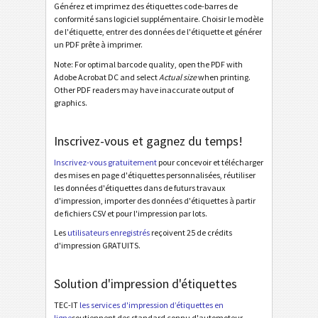
Générez et imprimez des étiquettes code-barres de
conformité sans logiciel supplémentaire. Choisir le modèle
de l'étiquette, entrer des données de l'étiquette et générer
Étiquettes d'inventaire
I
un PDF prête à imprimer.
Note: For optimal barcode quality, open the PDF with
Nutrition Labels
NF
Adobe Acrobat DC and select
Actual size
when printing.
Other PDF readers may have inaccurate output of
graphics.
Mandat SEPA
€
Inscrivez-vous et gagnez du temps!
QR-facture suisse
₣
Inscrivez-vous gratuitement
pour concevoir et télécharger
des mises en page d'étiquettes personnalisées, réutiliser
Diverse
D
les données d'étiquettes dans de futurs travaux
d'impression, importer des données d'étiquettes à partir
de fichiers CSV et pour l'impression par lots.
Les
utilisateurs enregistrés
reçoivent 25 de crédits
d'impression GRATUITS.
Solution d'impression d'étiquettes
TEC-IT
les services d'impression d’étiquettes en
ligne
soutiennent des standard connu d'automoteur,