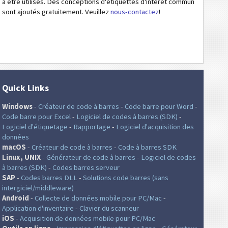
à être utilisés. Des conceptions d'étiquettes d'intérêt commun
sont ajoutés gratuitement. Veuillez
nous-contactez
!
Quick Links
Windows
-
Créateur de code à barres
-
Code barre pour Word
-
Code barre pour Excel
-
Logiciel de codes à barres (SDK)
-
Logiciel d'étiquetage
-
Rapportage
-
Logiciel d'acquisition des
données
macOS
-
Créateur de code à barres
-
Code à barres SDK
Linux, UNIX
-
Générateur de code à barres
-
Logiciel de codes
à barres (SDK)
-
Codes barres serveur
SAP
-
Codes barres DLL
-
Solutions code barres (sans
intergiciel/middleware)
Android
-
Collecte de données mobile pour PC/Mac
-
Application d'inventaire
-
Clavier du scanneur
iOS
-
Acquisition de données mobile pour PC/Mac