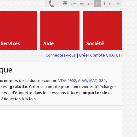
de
en
es
fr
it
ru
zh
Services
Aide
Société
Connectez-vous
Créer Compte GRATUIT
ique
 normes de l'industrie
comme
VDA 4902
,
AIAG
,
MAT
,
GS1
,
ne est
gratuite
. Créer un compte pour concevoir et télécharger
données d'étiquette dans les sessions futures,
importer des
étiquettes à la fois.