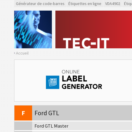
Générateur de code-barres
Étiquettes en ligne
VDA4902
Étiq
Accueil
VDA
VDA 4902
VDA
VDA 4992
VDA
VDA 4994
F
Ford GTL
Ford GTL Master