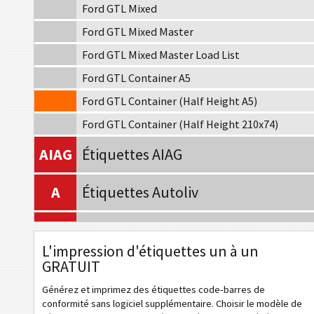
Ford GTL Mixed
Ford GTL Mixed Master
Ford GTL Mixed Master Load List
Ford GTL Container A5
Ford GTL Container (Half Height A5)
Ford GTL Container (Half Height 210x74)
AIAG
Étiquettes AIAG
A
Étiquettes Autoliv
VW
Volkswagen GTL
L'impression d'étiquettes un à un
GRATUIT
GM
General Motors
Générez et imprimez des étiquettes code-barres de
CAT
Caterpillar
conformité sans logiciel supplémentaire. Choisir le modèle de