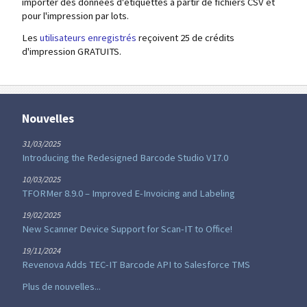
importer des données d'étiquettes à partir de fichiers CSV et
pour l'impression par lots.
Les
utilisateurs enregistrés
reçoivent 25 de crédits
d'impression GRATUITS.
Nouvelles
31/03/2025
Introducing the Redesigned Barcode Studio V17.0
10/03/2025
TFORMer 8.9.0 – Improved E-Invoicing and Labeling
19/02/2025
New Scanner Device Support for Scan-IT to Office!
19/11/2024
Revenova Adds TEC-IT Barcode API to Salesforce TMS
Plus de nouvelles...