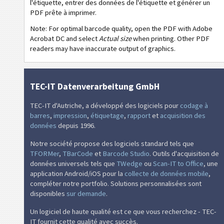
l'étiquette, entrer des données de l'étiquette et générer un
PDF prête à imprimer.
GS1
Étiquettes GS1
Note: For optimal barcode quality, open the PDF with Adobe
Acrobat DC and select
Actual size
when printing. Other PDF
O
Odette
readers may have inaccurate output of graphics.
G
Galia
TEC-IT Datenverarbeitung GmbH
B
BOSCH
TEC-IT d'Autriche, a développé des logiciels pour
codage à
barres
,
impression
,
étiquetage
,
rapport
et
acquisition des
données
depuis 1996.
MAT
Étiquettes MAT
Notre société propose des logiciels standard tels que
TFORMer
,
TBarCode
et
Barcode Studio
. Outils d'acquisition de
LTO
Étiquettes LTO
données universels tels que
TWedge
ou
Scan-IT to Office
, une
application Android/iOS pour la
collecte de données mobile
,
I
Étiquettes d'inventaire
compléter notre portfolio. Solutions personnalisées sont
disponibles
sur demande
.
NF
Nutrition Labels
Un logiciel de haute qualité est ce que vous recherchez - TEC-
IT fournit cette qualité avec succès.