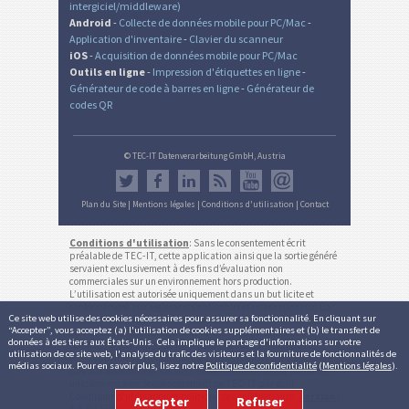
intergiciel/middleware)
Android
-
Collecte de données mobile pour PC/Mac
-
Application d'inventaire
-
Clavier du scanneur
iOS
-
Acquisition de données mobile pour PC/Mac
Outils en ligne
-
Impression d'étiquettes en ligne
-
Générateur de code à barres en ligne
-
Générateur de
codes QR
© TEC-IT Datenverarbeitung GmbH, Austria
Plan du Site
|
Mentions légales
|
Conditions d'utilisation
|
Contact
Conditions d'utilisation
: Sans le consentement écrit
préalable de TEC-IT, cette application ainsi que la sortie généré
servaient exclusivement à des fins d’évaluation non
commerciales sur un environnement hors production.
L’utilisation est autorisée uniquement dans un but licite et
conformément aux règlements nationaux et internationaux. La
Ce site web utilise des cookies nécessaires pour assurer sa fonctionnalité. En cliquant sur
fonctionnalité, exactitude et/ou la disponibilité continue de ce
“Accepter”, vous acceptez (a) l'utilisation de cookies supplémentaires et (b) le transfert de
service ou les résultats générés ne sont pas garantis. Les
données à des tiers aux États-Unis. Cela implique le partage d'informations sur votre
comptes inactifs (pas de login pour plus de 12 mois) peuvent
utilisation de ce site web, l'analyse du trafic des visiteurs et la fourniture de fonctionnalités de
être supprimés automatiquement sans préavis (ne s'applique
médias sociaux. Pour en savoir plus, lisez notre
Politique de confidentialité
(
Mentions légales
).
pas aux abonnements actifs). Usage commercial est autorisée
uniquement avec le consentement de TEC-IT par écrit.
Conditions d'utilisation et politique de confidentialité
.
Version:
Accepter
Refuser