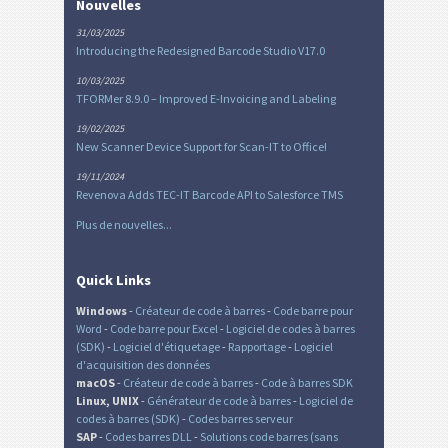
Nouvelles
31/03/2025
Introducing the Redesigned Barcode Studio V17.0
10/03/2025
TFORMer 8.9.0 – Improved E-Invoicing and Labeling
19/02/2025
New Scanner Device Support for Scan-IT to Office!
19/11/2024
Revenova Adds TEC-IT Barcode API to Salesforce TMS
Plus de nouvelles...
Quick Links
Windows
-
Créateur de code à barres
-
Code barre pour
Word
-
Code barre pour Excel
-
Logiciel de codes à barres
(SDK)
-
Logiciel d'étiquetage
-
Rapportage
-
Logiciel
d'acquisition des données
macOS
-
Créateur de code à barres
-
Code à barres SDK
Linux, UNIX
-
Générateur de code à barres
-
Logiciel de
codes à barres (SDK)
-
Codes barres serveur
SAP
-
Codes barres DLL
-
Solutions code barres (sans