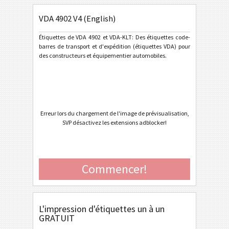
VDA 4994
VDA
VDA 4902 V4 (English)
Ford GTL
F
Étiquettes de VDA 4902 et VDA-KLT: Des étiquettes code-
barres de transport et d'expédition (étiquettes VDA) pour
des constructeurs et équipementier automobiles.
Étiquettes AIAG
AIAG
Étiquettes Autoliv
A
Volkswagen GTL
VW
Erreur lors du chargement de l'image de prévisualisation,
SVP désactivez les extensions adblocker!
General Motors
GM
Commencer!
Caterpillar
CAT
Étiquettes GS1
GS1
L'impression d'étiquettes un à un
GRATUIT
Odette
O