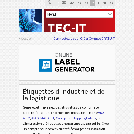
de
en
es
fr
it
ru
zh
Accueil
Connectez-vous
Créer Compte GRATUIT
Étiquettes d'industrie et de
la logistique
Générez et imprimez des étiquettes de conformité
conformément aux normes de l'industrie
comme
VDA
4902
,
AIAG
,
MAT
,
GS1
,
Caterpillar Shipping Labels
, etc
.
L'impression d'étiquettes une par une est
gratuite
. Créer
un compte pour concevoir et télécharger des
mises en