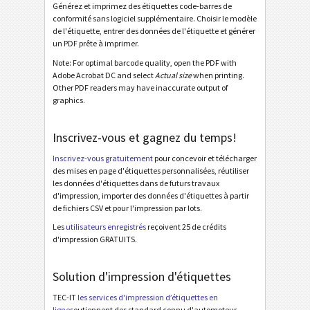
Générez et imprimez des étiquettes code-barres de
conformité sans logiciel supplémentaire. Choisir le modèle
Galia
G
de l'étiquette, entrer des données de l'étiquette et générer
un PDF prête à imprimer.
Note: For optimal barcode quality, open the PDF with
BOSCH
B
Adobe Acrobat DC and select
Actual size
when printing.
Other PDF readers may have inaccurate output of
graphics.
Étiquettes MAT
MAT
Inscrivez-vous et gagnez du temps!
Étiquettes LTO
LTO
Inscrivez-vous gratuitement
pour concevoir et télécharger
des mises en page d'étiquettes personnalisées, réutiliser
Étiquettes d'inventaire
I
les données d'étiquettes dans de futurs travaux
d'impression, importer des données d'étiquettes à partir
de fichiers CSV et pour l'impression par lots.
Nutrition Labels
NF
Les
utilisateurs enregistrés
reçoivent 25 de crédits
d'impression GRATUITS.
Mandat SEPA
€
Solution d'impression d'étiquettes
QR-facture suisse
₣
TEC-IT
les services d'impression d’étiquettes en
ligne
soutiennent des standard connu d'automoteur,