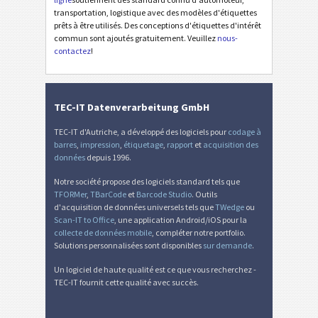
transportation, logistique avec des modèles d'étiquettes
Diverse
D
prêts à être utilisés. Des conceptions d'étiquettes d'intérêt
commun sont ajoutés gratuitement. Veuillez
nous-
contactez
!
TEC-IT Datenverarbeitung GmbH
TEC-IT d'Autriche, a développé des logiciels pour
codage à
barres
,
impression
,
étiquetage
,
rapport
et
acquisition des
données
depuis 1996.
Notre société propose des logiciels standard tels que
TFORMer
,
TBarCode
et
Barcode Studio
. Outils
d'acquisition de données universels tels que
TWedge
ou
Scan-IT to Office
, une application Android/iOS pour la
collecte de données mobile
, compléter notre portfolio.
Solutions personnalisées sont disponibles
sur demande
.
Un logiciel de haute qualité est ce que vous recherchez -
TEC-IT fournit cette qualité avec succès.