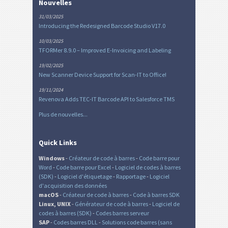
Nouvelles
31/03/2025
Introducing the Redesigned Barcode Studio V17.0
10/03/2025
TFORMer 8.9.0 – Improved E-Invoicing and Labeling
19/02/2025
New Scanner Device Support for Scan-IT to Office!
19/11/2024
Revenova Adds TEC-IT Barcode API to Salesforce TMS
Plus de nouvelles...
Quick Links
Windows
-
Créateur de code à barres
-
Code barre pour
Word
-
Code barre pour Excel
-
Logiciel de codes à barres
(SDK)
-
Logiciel d'étiquetage
-
Rapportage
-
Logiciel
d'acquisition des données
macOS
-
Créateur de code à barres
-
Code à barres SDK
Linux, UNIX
-
Générateur de code à barres
-
Logiciel de
codes à barres (SDK)
-
Codes barres serveur
SAP
-
Codes barres DLL
-
Solutions code barres (sans