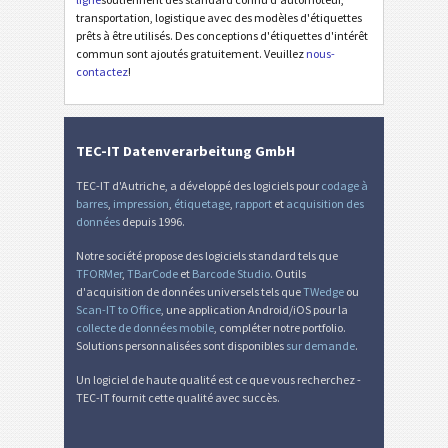
transportation, logistique avec des modèles d'étiquettes
prêts à être utilisés. Des conceptions d'étiquettes d'intérêt
commun sont ajoutés gratuitement. Veuillez
nous-
contactez
!
TEC-IT Datenverarbeitung GmbH
TEC-IT d'Autriche, a développé des logiciels pour
codage à
barres
,
impression
,
étiquetage
,
rapport
et
acquisition des
données
depuis 1996.
Notre société propose des logiciels standard tels que
TFORMer
,
TBarCode
et
Barcode Studio
. Outils
d'acquisition de données universels tels que
TWedge
ou
Scan-IT to Office
, une application Android/iOS pour la
collecte de données mobile
, compléter notre portfolio.
Solutions personnalisées sont disponibles
sur demande
.
Un logiciel de haute qualité est ce que vous recherchez -
TEC-IT fournit cette qualité avec succès.