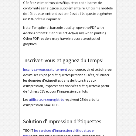
Étiquettes d'inventaire
I
Générez et imprimez des étiquettes code-barres de
conformité sans logiciel supplémentaire. Choisir le modèle
de l'étiquette, entrer des données de l'étiquette et générer
Nutrition Labels
NF
un PDF prête à imprimer.
Note: For optimal barcode quality, open the PDF with
Mandat SEPA
Adobe Acrobat DC and select
Actual size
when printing.
€
Other PDF readers may have inaccurate output of
graphics.
QR-facture suisse
₣
Inscrivez-vous et gagnez du temps!
Diverse
D
Inscrivez-vous gratuitement
pour concevoir et télécharger
des mises en page d'étiquettes personnalisées, réutiliser
les données d'étiquettes dans de futurs travaux
d'impression, importer des données d'étiquettes à partir
de fichiers CSV et pour l'impression par lots.
Les
utilisateurs enregistrés
reçoivent 25 de crédits
d'impression GRATUITS.
Solution d'impression d'étiquettes
TEC-IT
les services d'impression d’étiquettes en
ligne
soutiennent des standard connu d'automoteur,