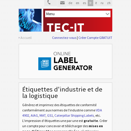
de
en
es
fr
it
ru
zh
VDA 4902
VDA
VDA 4992
VDA
Accueil
Connectez-vous
Créer Compte GRATUIT
VDA 4994
VDA
Ford GTL
F
Étiquettes AIAG
AIAG
Étiquettes d'industrie et de
la logistique
Étiquettes Autoliv
A
Générez et imprimez des étiquettes de conformité
conformément aux normes de l'industrie
comme
VDA
4902
,
AIAG
,
MAT
,
GS1
,
Caterpillar Shipping Labels
, etc
.
Volkswagen GTL
VW
L'impression d'étiquettes une par une est
gratuite
. Créer
un compte pour concevoir et télécharger des
mises en