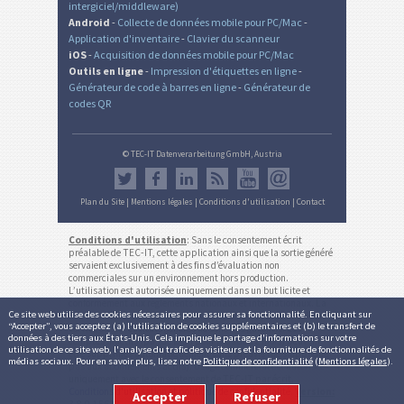
intergiciel/middleware)
Android
-
Collecte de données mobile pour PC/Mac
-
Application d'inventaire
-
Clavier du scanneur
iOS
-
Acquisition de données mobile pour PC/Mac
Outils en ligne
-
Impression d'étiquettes en ligne
-
Générateur de code à barres en ligne
-
Générateur de
codes QR
© TEC-IT Datenverarbeitung GmbH, Austria
Plan du Site
|
Mentions légales
|
Conditions d'utilisation
|
Contact
Conditions d'utilisation
: Sans le consentement écrit
préalable de TEC-IT, cette application ainsi que la sortie généré
servaient exclusivement à des fins d’évaluation non
commerciales sur un environnement hors production.
L’utilisation est autorisée uniquement dans un but licite et
conformément aux règlements nationaux et internationaux. La
Ce site web utilise des cookies nécessaires pour assurer sa fonctionnalité. En cliquant sur
fonctionnalité, exactitude et/ou la disponibilité continue de ce
“Accepter”, vous acceptez (a) l'utilisation de cookies supplémentaires et (b) le transfert de
service ou les résultats générés ne sont pas garantis. Les
données à des tiers aux États-Unis. Cela implique le partage d'informations sur votre
comptes inactifs (pas de login pour plus de 12 mois) peuvent
utilisation de ce site web, l'analyse du trafic des visiteurs et la fourniture de fonctionnalités de
être supprimés automatiquement sans préavis (ne s'applique
médias sociaux. Pour en savoir plus, lisez notre
Politique de confidentialité
(
Mentions légales
).
pas aux abonnements actifs). Usage commercial est autorisée
uniquement avec le consentement de TEC-IT par écrit.
Conditions d'utilisation et politique de confidentialité
.
Version:
Accepter
Refuser