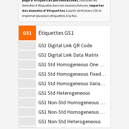
page d'étiquettes personnalisées
, réutiliser les
General Motors
GM
données d'étiquette dans les sessions futures,
importer
des données d'étiquettes
à partir de fichiers CSV et
imprimer plusieurs étiquettes à la fois.
Caterpillar
CAT
Étiquettes GS1
GS1
GS1 Digital Link QR Code
GS1 Digital Link Data Matrix
GS1 Std Homogeneous One Piece
GS1 Std Homogeneous Fixed Measure
GS1 Std Homogeneous Variable Measure
GS1 Std Heterogeneous
GS1 Non-Std Homogeneous Fixed Measure
GS1 Non-Std Homogeneous Variable Measure
GS1 Non-Std Heterogeneous