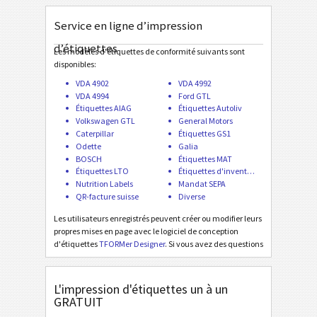
GS1 Non-Std Heterogeneous Fixed Data Matrix
Service en ligne d’impression
GS1 STILL Std Homogen. with Supplier Section
d’étiquettes
GS1 STILL Label with GTIN (AI 01)
Les modèles d'étiquettes de conformité suivants sont
disponibles:
GS1 STILL Label with Routing Code (AI 403)
VDA 4902
VDA 4992
GS1 STILL Label with Postal Code (AI 421)
VDA 4994
Ford GTL
Étiquettes AIAG
Étiquettes Autoliv
Volkswagen GTL
General Motors
Odette
O
Caterpillar
Étiquettes GS1
Odette
Galia
BOSCH
Étiquettes MAT
Galia
G
Étiquettes LTO
Étiquettes d'inventaire
Nutrition Labels
Mandat SEPA
QR-facture suisse
Diverse
BOSCH
B
Les utilisateurs enregistrés peuvent créer ou modifier leurs
propres mises en page avec le logiciel de conception
Étiquettes MAT
MAT
d'étiquettes
TFORMer Designer
. Si vous avez des questions
ou si vous manquez une création d'étiquette spéciale,
contactez-nous
. Les motifs d'étiquettes d'intérêt
Étiquettes LTO
LTO
commun sont ajoutés gratuitement!
L'impression d'étiquettes un à un
GRATUIT