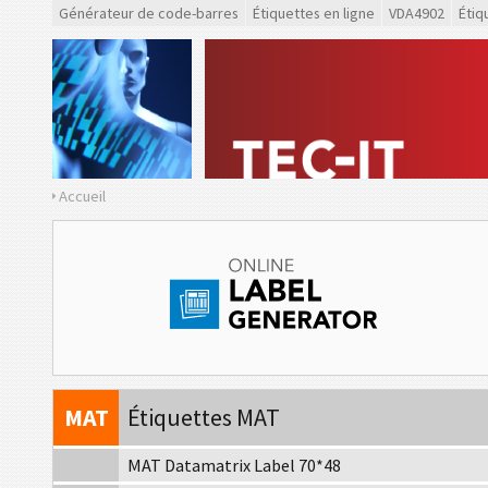
VW
Volkswagen GTL
Générateur de code-barres
Étiquettes en ligne
VDA4902
Étiq
GM
General Motors
CAT
Caterpillar
GS1
Étiquettes GS1
Accueil
O
Odette
G
Galia
B
BOSCH
MAT
Étiquettes MAT
MAT Datamatrix Label 70*48