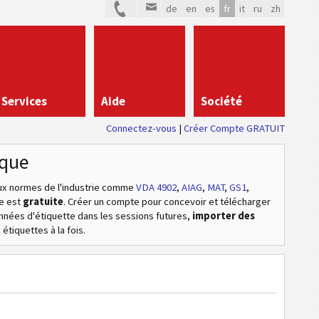
de
en
es
fr
it
ru
zh
Services
Aide
Société
Connectez-vous
Créer Compte GRATUIT
ique
 normes de l'industrie
comme
VDA 4902
,
AIAG
,
MAT
,
GS1
,
ne est
gratuite
. Créer un compte pour concevoir et télécharger
données d'étiquette dans les sessions futures,
importer des
étiquettes à la fois.