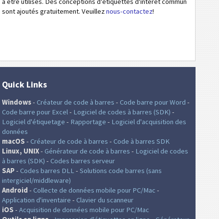
à être utilisés. Des conceptions d'étiquettes d'intérêt commun
sont ajoutés gratuitement. Veuillez
nous-contactez
!
Quick Links
Windows
-
Créateur de code à barres
-
Code barre pour Word
-
Code barre pour Excel
-
Logiciel de codes à barres (SDK)
-
Logiciel d'étiquetage
-
Rapportage
-
Logiciel d'acquisition des
données
macOS
-
Créateur de code à barres
-
Code à barres SDK
Linux, UNIX
-
Générateur de code à barres
-
Logiciel de codes
à barres (SDK)
-
Codes barres serveur
SAP
-
Codes barres DLL
-
Solutions code barres (sans
intergiciel/middleware)
Android
-
Collecte de données mobile pour PC/Mac
-
Application d'inventaire
-
Clavier du scanneur
iOS
-
Acquisition de données mobile pour PC/Mac