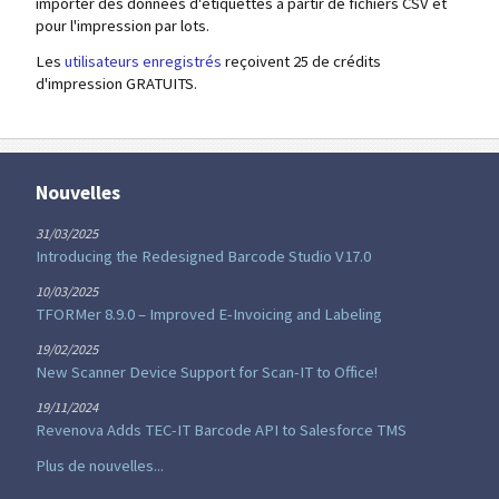
importer des données d'étiquettes à partir de fichiers CSV et
pour l'impression par lots.
Les
utilisateurs enregistrés
reçoivent 25 de crédits
d'impression GRATUITS.
Nouvelles
31/03/2025
Introducing the Redesigned Barcode Studio V17.0
10/03/2025
TFORMer 8.9.0 – Improved E-Invoicing and Labeling
19/02/2025
New Scanner Device Support for Scan-IT to Office!
19/11/2024
Revenova Adds TEC-IT Barcode API to Salesforce TMS
Plus de nouvelles...