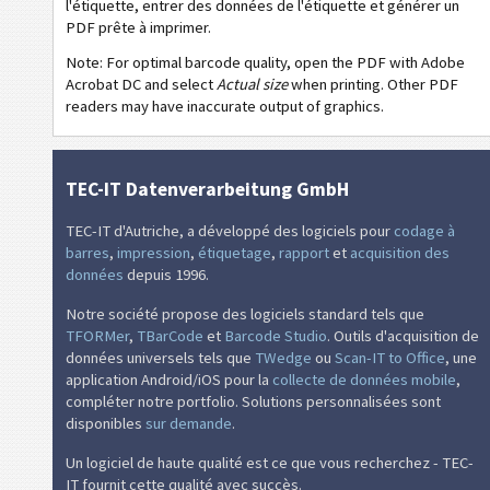
€
Mandat SEPA
l'étiquette, entrer des données de l'étiquette et générer un
PDF prête à imprimer.
₣
QR-facture suisse
Note: For optimal barcode quality, open the PDF with Adobe
Acrobat DC and select
Actual size
when printing. Other PDF
readers may have inaccurate output of graphics.
D
Diverse
TEC-IT Datenverarbeitung GmbH
TEC-IT d'Autriche, a développé des logiciels pour
codage à
barres
,
impression
,
étiquetage
,
rapport
et
acquisition des
données
depuis 1996.
Notre société propose des logiciels standard tels que
TFORMer
,
TBarCode
et
Barcode Studio
. Outils d'acquisition de
données universels tels que
TWedge
ou
Scan-IT to Office
, une
application Android/iOS pour la
collecte de données mobile
,
compléter notre portfolio. Solutions personnalisées sont
disponibles
sur demande
.
Un logiciel de haute qualité est ce que vous recherchez - TEC-
IT fournit cette qualité avec succès.