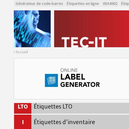
Générateur de code-barres
Étiquettes en ligne
VDA4902
Étiq
CAT
Caterpillar
GS1
Étiquettes GS1
O
Odette
Accueil
G
Galia
B
BOSCH
MAT
Étiquettes MAT
LTO
Étiquettes LTO
I
Étiquettes d'inventaire