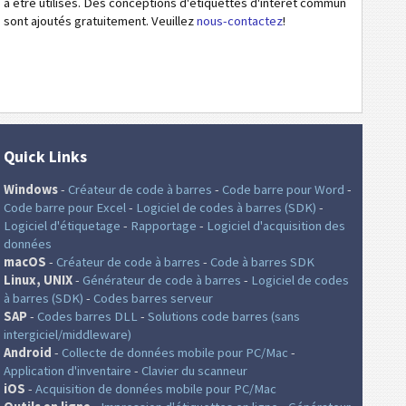
à être utilisés. Des conceptions d'étiquettes d'intérêt commun
sont ajoutés gratuitement. Veuillez
nous-contactez
!
Quick Links
Windows
-
Créateur de code à barres
-
Code barre pour Word
-
Code barre pour Excel
-
Logiciel de codes à barres (SDK)
-
Logiciel d'étiquetage
-
Rapportage
-
Logiciel d'acquisition des
données
macOS
-
Créateur de code à barres
-
Code à barres SDK
Linux, UNIX
-
Générateur de code à barres
-
Logiciel de codes
à barres (SDK)
-
Codes barres serveur
SAP
-
Codes barres DLL
-
Solutions code barres (sans
intergiciel/middleware)
Android
-
Collecte de données mobile pour PC/Mac
-
Application d'inventaire
-
Clavier du scanneur
iOS
-
Acquisition de données mobile pour PC/Mac