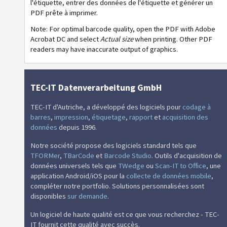
l'étiquette, entrer des données de l'étiquette et générer un
PDF prête à imprimer.
Note: For optimal barcode quality, open the PDF with Adobe
Acrobat DC and select
Actual size
when printing. Other PDF
readers may have inaccurate output of graphics.
TEC-IT Datenverarbeitung GmbH
TEC-IT d'Autriche, a développé des logiciels pour
codage à
barres
,
impression
,
étiquetage
,
rapport
et
acquisition des
données
depuis 1996.
Notre société propose des logiciels standard tels que
TFORMer
,
TBarCode
et
Barcode Studio
. Outils d'acquisition de
données universels tels que
TWedge
ou
Scan-IT to Office
, une
application Android/iOS pour la
collecte de données mobile
,
compléter notre portfolio. Solutions personnalisées sont
disponibles
sur demande
.
Un logiciel de haute qualité est ce que vous recherchez - TEC-
IT fournit cette qualité avec succès.