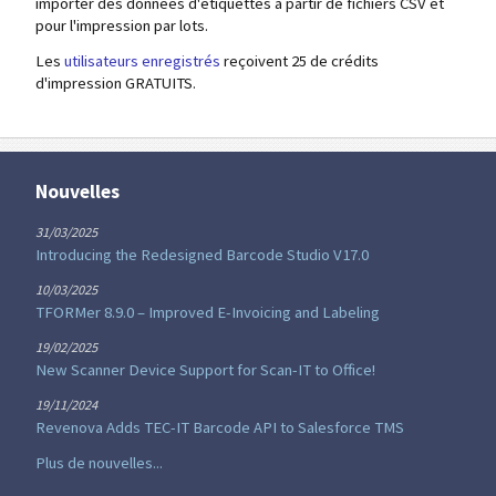
importer des données d'étiquettes à partir de fichiers CSV et
pour l'impression par lots.
Les
utilisateurs enregistrés
reçoivent 25 de crédits
d'impression GRATUITS.
Nouvelles
31/03/2025
Introducing the Redesigned Barcode Studio V17.0
10/03/2025
TFORMer 8.9.0 – Improved E-Invoicing and Labeling
19/02/2025
New Scanner Device Support for Scan-IT to Office!
19/11/2024
Revenova Adds TEC-IT Barcode API to Salesforce TMS
Plus de nouvelles...