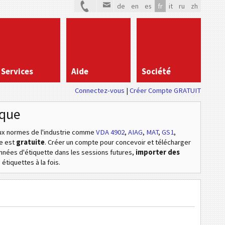
de
en
es
fr
it
ru
zh
Services
Aide
Société
Connectez-vous
Créer Compte GRATUIT
ique
 normes de l'industrie
comme
VDA 4902
,
AIAG
,
MAT
,
GS1
,
ne est
gratuite
. Créer un compte pour concevoir et télécharger
données d'étiquette dans les sessions futures,
importer des
étiquettes à la fois.