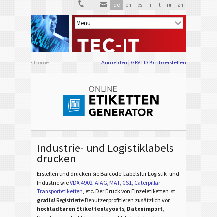
de
en
es
fr
it
ru
zh
Home
Anmelden
GRATIS Konto erstellen
Industrie- und Logistiklabels
drucken
Erstellen und drucken Sie Barcode-Labels für Logistik- und
Industrie
wie
VDA 4902
,
AIAG
,
MAT
,
GS1
,
Caterpillar
Transportetiketten
, etc
. Der Druck von Einzeletiketten ist
gratis
! Registrierte Benutzer profitieren zusätzlich von
hochladbaren Etikettenlayouts
,
Datenimport
,