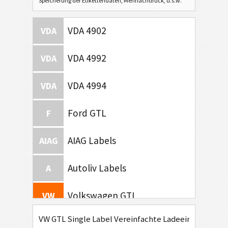
Speicherung der Etikettendaten, Mehrfachdruck, u.s.w.
VDA 4902
VDA
VDA 4992
VDA
VDA 4994
VDA
Ford GTL
F
AIAG Labels
AIAG
Autoliv Labels
A
Volkswagen GTL
VW
VW GTL Single Label Innere Verpackung
VW GTL Single Label Vereinfachte Ladeeinheit