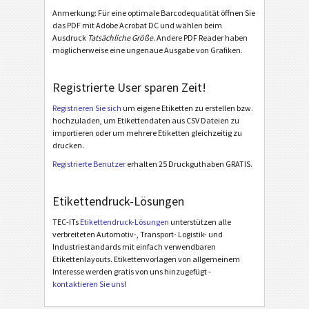
Anmerkung: Für eine optimale Barcodequalität öffnen Sie
das PDF mit Adobe Acrobat DC und wählen beim
BOSCH
B
Ausdruck
Tatsächliche Größe
. Andere PDF Reader haben
möglicherweise eine ungenaue Ausgabe von Grafiken.
MAT Labels
MAT
Registrierte User sparen Zeit!
LTO Labels
LTO
Registrieren Sie sich
um eigene Etiketten zu erstellen bzw.
hochzuladen, um Etikettendaten aus CSV Dateien zu
importieren oder um mehrere Etiketten gleichzeitig zu
Inventaraufkleber
I
drucken.
Registrierte Benutzer
erhalten 25 Druckguthaben GRATIS.
Nutrition Labels
NF
Etikettendruck-Lösungen
SEPA Mandat
€
TEC-ITs
Etikettendruck-Lösungen
unterstützen alle
verbreiteten Automotiv-, Transport- Logistik- und
Industriestandards mit einfach verwendbaren
Swiss QR-Rechnung
₣
Etikettenlayouts. Etikettenvorlagen von allgemeinem
Interesse werden gratis von uns hinzugefügt -
kontaktieren Sie uns
!
Sonstige
S