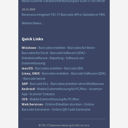
Neue Scanner-Geräteunterstützung für Scan-IT to Office!
18.11.2024
Revenova integriert TEC-IT Barcode-API in Salesforce-TMS
Weitere News...
Quick Links
Windows
-
Barcodes erstellen
-
Barcodes für Word
-
Barcodes für Excel
-
Barcode Software (SDK)
-
Etikettensoftware
-
Reporting
-
Software zur
Datenerfassung
macOS
-
Barcodes erstellen
-
Barcode SDK
Linux, UNIX
-
Barcodes erstellen
-
Barcode Software (SDK)
-
Barcode Server
SAP
-
Barcode DLL
-
Barcodes erstellen ohne Middleware
Android
-
Mobile Datenerfassung für PC/Mac
-
Inventur-
App
-
Scanner Tastatur
iOS
-
Mobile Datenerfassung für PC/Mac
Web Services
-
Online Etiketten drucken
-
Online
Barcode Generator
-
Online QR-Code Generator
© TEC-IT Datenverarbeitung GmbH, Austria