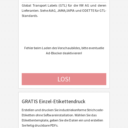
VW GTL Single Label Vereinfachte Ladeeinheit
Global Transport Labels (GTL) für die VW AG und deren
Lieferanten. Siehe AIAG, JAMA/JAPIA und ODETTE für GTL-
VW GTL Master Label Homogeneous Load
Standards.
VW GTL Master Label Mixed Load
VW GTL Originalteile
VW GTL Kleinladungsträger (KLT)
Fehler beim Laden des Vorschaubildes, bitte eventuelle
VW / Audi Transport Label - based on VDA 4902-3/4
Ad-Blocker deaktivieren!
General Motors
GM
LOS!
Caterpillar
CAT
GS1 Labels
GS1
GRATIS Einzel-Etikettendruck
Odette
O
Erstellen und drucken Sie industriekonforme Strichcode-
Etiketten ohne Softwareinstallation. Wählen Sie das
Etikettentemplate, geben Sie die Daten ein und erstellen
Galia
G
Sie fertig druckbare PDFs.