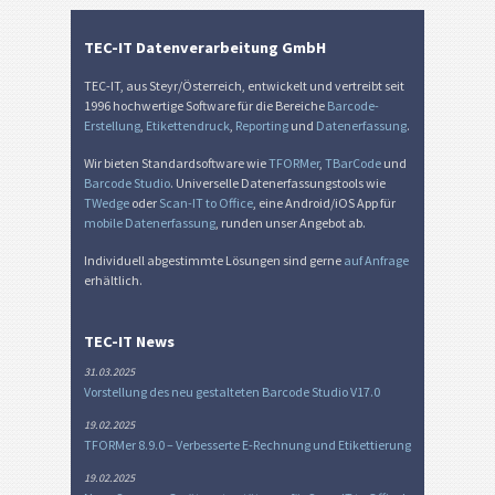
TEC-IT Datenverarbeitung GmbH
TEC-IT, aus Steyr/Österreich, entwickelt und vertreibt seit
1996 hochwertige Software für die Bereiche
Barcode-
Erstellung
,
Etikettendruck
,
Reporting
und
Datenerfassung
.
Wir bieten Standardsoftware wie
TFORMer
,
TBarCode
und
Barcode Studio
. Universelle Datenerfassungstools wie
TWedge
oder
Scan-IT to Office
, eine Android/iOS App für
mobile Datenerfassung
, runden unser Angebot ab.
Individuell abgestimmte Lösungen sind gerne
auf Anfrage
erhältlich.
TEC-IT News
31.03.2025
Vorstellung des neu gestalteten Barcode Studio V17.0
19.02.2025
TFORMer 8.9.0 – Verbesserte E-Rechnung und Etikettierung
19.02.2025