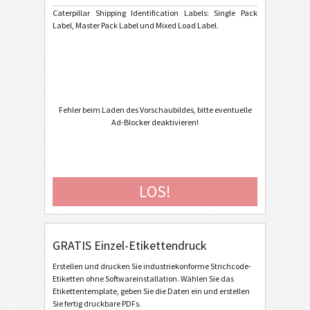
Caterpillar Shipping Identification Labels: Single Pack
Label, Master Pack Label und Mixed Load Label.
Caterpillar
CAT
Cat - Single Pack Label SP20 V4.2 - 2013
Cat - Master Pack Label SP20 V4.2 - 2013
Cat - Mixed Pack Label SP20 V4.2 - 2013
Fehler beim Laden des Vorschaubildes, bitte eventuelle
Ad-Blocker deaktivieren!
Cat - Single Pack Label SP20 V4.2 - 2013 Portrait
Cat - Master Pack Label SP20 V4.2 - 2013 Portrait
Cat - Mixed Pack Label SP20 V4.2 - 2013 Portrait
LOS!
Cat - Single Pack Label SP20 - 2012
Cat - Master Pack Label SP20 - 2012
Cat - Mixed Pack Label SP20 - 2012
GRATIS Einzel-Etikettendruck
Cat - Single Pack Label SP20 - 2012 Laser
Erstellen und drucken Sie industriekonforme Strichcode-
Etiketten ohne Softwareinstallation. Wählen Sie das
Cat - Master Pack Label SP20 - 2012 Laser
Etikettentemplate, geben Sie die Daten ein und erstellen
Sie fertig druckbare PDFs.