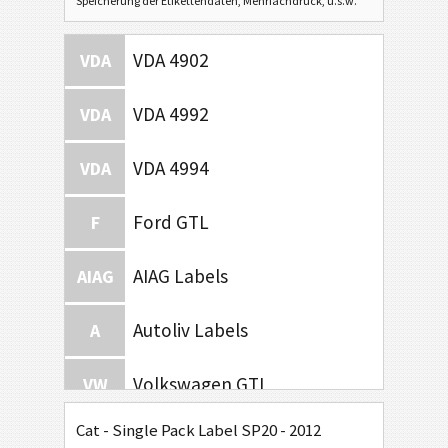
Speicherung der Etikettendaten, Mehrfachdruck, u.s.w.
VDA 4902
VDA
VDA 4992
VDA
VDA 4994
VDA
Ford GTL
F
AIAG Labels
AIAG
Autoliv Labels
A
Volkswagen GTL
VW
Cat - Single Pack Label SP20 - 2012
General Motors
GM