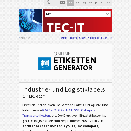
de
en
es
fr
it
ru
zh
Home
Anmelden
GRATIS Konto erstellen
Industrie- und Logistiklabels
drucken
Erstellen und drucken Sie Barcode-Labels für Logistik- und
Industrie
wie
VDA 4902
,
AIAG
,
MAT
,
GS1
,
Caterpillar
Transportetiketten
, etc
. Der Druck von Einzeletiketten ist
gratis
! Registrierte Benutzer profitieren zusätzlich von
hochladbaren Etikettenlayouts
,
Datenimport
,