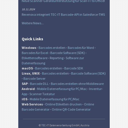
Neue Scanner-Geräteunterstützung für Scan-IT to Office!
18.11.2024
Revenova integriert TEC-IT Barcode-API in Salesforce-TMS
Weitere News...
Quick Links
Windows
-
Barcodes erstellen
-
Barcodes für Word
-
Barcodes für Excel
-
Barcode Software (SDK)
-
Etikettensoftware
-
Reporting
-
Software zur
Datenerfassung
macOS
-
Barcodes erstellen
-
Barcode SDK
Linux, UNIX
-
Barcodes erstellen
-
Barcode Software (SDK)
-
Barcode Server
SAP
-
Barcode DLL
-
Barcodes erstellen ohne Middleware
Android
-
Mobile Datenerfassung für PC/Mac
-
Inventur-
App
-
Scanner Tastatur
iOS
-
Mobile Datenerfassung für PC/Mac
Web Services
-
Online Etiketten drucken
-
Online
Barcode Generator
-
Online QR-Code Generator
© TEC-IT Datenverarbeitung GmbH, Austria