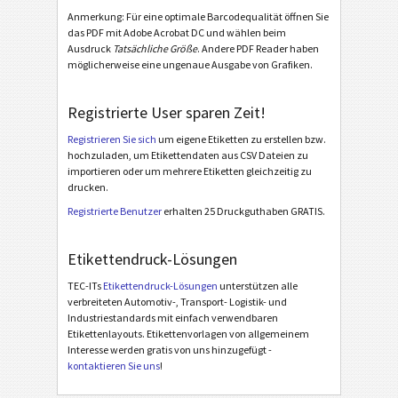
Cat - Mixed Pack Label SP20 - 2012 Laser
Anmerkung: Für eine optimale Barcodequalität öffnen Sie
Cat Power Generation Systems - Single Pack Label
das PDF mit Adobe Acrobat DC und wählen beim
Ausdruck
Tatsächliche Größe
. Andere PDF Reader haben
Cat Power Generation Systems - Master Pack Label
möglicherweise eine ungenaue Ausgabe von Grafiken.
Cat Power Generation Systems - Mixed Load Label
Registrierte User sparen Zeit!
GS1 Labels
GS1
Registrieren Sie sich
um eigene Etiketten zu erstellen bzw.
hochzuladen, um Etikettendaten aus CSV Dateien zu
importieren oder um mehrere Etiketten gleichzeitig zu
Odette
O
drucken.
Registrierte Benutzer
erhalten 25 Druckguthaben GRATIS.
Galia
G
Etikettendruck-Lösungen
BOSCH
B
TEC-ITs
Etikettendruck-Lösungen
unterstützen alle
verbreiteten Automotiv-, Transport- Logistik- und
MAT Labels
MAT
Industriestandards mit einfach verwendbaren
Etikettenlayouts. Etikettenvorlagen von allgemeinem
Interesse werden gratis von uns hinzugefügt -
LTO Labels
LTO
kontaktieren Sie uns
!