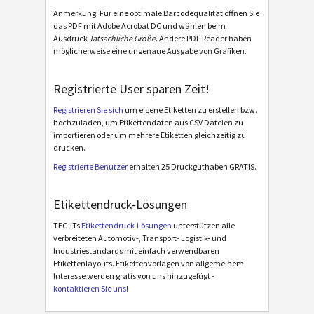
Anmerkung: Für eine optimale Barcodequalität öffnen Sie
Caterpillar
CAT
das PDF mit Adobe Acrobat DC und wählen beim
Ausdruck
Tatsächliche Größe
. Andere PDF Reader haben
möglicherweise eine ungenaue Ausgabe von Grafiken.
GS1 Labels
GS1
Registrierte User sparen Zeit!
Odette
O
Registrieren Sie sich
um eigene Etiketten zu erstellen bzw.
hochzuladen, um Etikettendaten aus CSV Dateien zu
Galia
G
importieren oder um mehrere Etiketten gleichzeitig zu
drucken.
BOSCH
B
Registrierte Benutzer
erhalten 25 Druckguthaben GRATIS.
Etikettendruck-Lösungen
MAT Labels
MAT
TEC-ITs
Etikettendruck-Lösungen
unterstützen alle
verbreiteten Automotiv-, Transport- Logistik- und
LTO Labels
LTO
Industriestandards mit einfach verwendbaren
Etikettenlayouts. Etikettenvorlagen von allgemeinem
Interesse werden gratis von uns hinzugefügt -
Inventaraufkleber
I
kontaktieren Sie uns
!