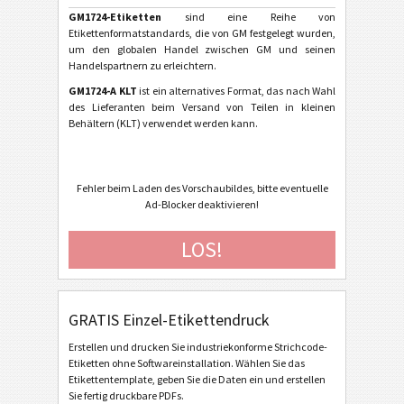
GM1724-Etiketten
sind eine Reihe von
GM 1724-A - Individual Containers (2020)
Etikettenformatstandards, die von GM festgelegt wurden,
um den globalen Handel zwischen GM und seinen
GM 1724-A-KLT - Small Containers (2020)
Handelspartnern zu erleichtern.
GM 1724-B - Master Containers (2020)
GM1724-A KLT
ist ein alternatives Format, das nach Wahl
des Lieferanten beim Versand von Teilen in kleinen
GM 1724-A - Individual Containers (2018)
Behältern (KLT) verwendet werden kann.
GM 1724-A-KLT - Small Containers (2018)
GM 1724-B - Master Containers (2018)
Fehler beim Laden des Vorschaubildes, bitte eventuelle
Ad-Blocker deaktivieren!
GM 1724-C - Mixed Load Containers (2018)
GM 1724-A - Individual Containers (2001)
LOS!
GM 1724-A-KLT - Small Containers (2001)
GM 1724-B - Master Containers (2001)
GRATIS Einzel-Etikettendruck
GM 1724-C - Mixed Load Containers (2001)
Erstellen und drucken Sie industriekonforme Strichcode-
GM Europe 1724-A - Individual Containers (2001)
Etiketten ohne Softwareinstallation. Wählen Sie das
Etikettentemplate, geben Sie die Daten ein und erstellen
GM Europe 1724-A-KLT - Small Containers (2001)
Sie fertig druckbare PDFs.