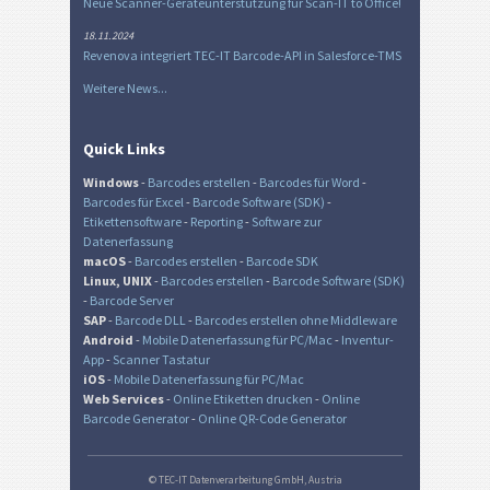
Neue Scanner-Geräteunterstützung für Scan-IT to Office!
18.11.2024
Revenova integriert TEC-IT Barcode-API in Salesforce-TMS
Weitere News...
Quick Links
Windows
-
Barcodes erstellen
-
Barcodes für Word
-
Barcodes für Excel
-
Barcode Software (SDK)
-
Etikettensoftware
-
Reporting
-
Software zur
Datenerfassung
macOS
-
Barcodes erstellen
-
Barcode SDK
Linux, UNIX
-
Barcodes erstellen
-
Barcode Software (SDK)
-
Barcode Server
SAP
-
Barcode DLL
-
Barcodes erstellen ohne Middleware
Android
-
Mobile Datenerfassung für PC/Mac
-
Inventur-
App
-
Scanner Tastatur
iOS
-
Mobile Datenerfassung für PC/Mac
Web Services
-
Online Etiketten drucken
-
Online
Barcode Generator
-
Online QR-Code Generator
© TEC-IT Datenverarbeitung GmbH, Austria