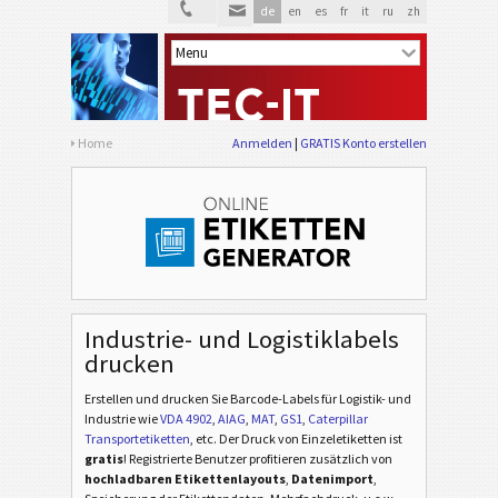
de
en
es
fr
it
ru
zh
Home
Anmelden
GRATIS Konto erstellen
Industrie- und Logistiklabels
drucken
Erstellen und drucken Sie Barcode-Labels für Logistik- und
Industrie
wie
VDA 4902
,
AIAG
,
MAT
,
GS1
,
Caterpillar
Transportetiketten
, etc
. Der Druck von Einzeletiketten ist
gratis
! Registrierte Benutzer profitieren zusätzlich von
hochladbaren Etikettenlayouts
,
Datenimport
,