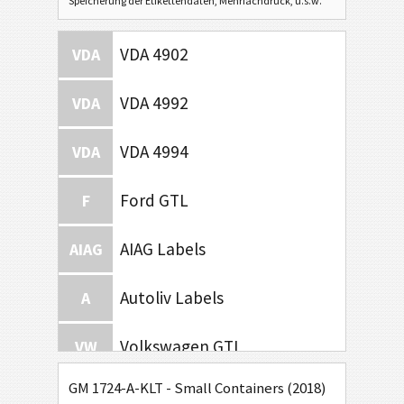
Speicherung der Etikettendaten, Mehrfachdruck, u.s.w.
VDA 4902
VDA
VDA 4992
VDA
VDA 4994
VDA
Ford GTL
F
AIAG Labels
AIAG
Autoliv Labels
A
Volkswagen GTL
VW
GM 1724-A-KLT - Small Containers (2018)
General Motors
GM