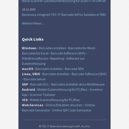
Neue Scanner-Geräteunterstützung für Scan-IT to Office!
18.11.2024
Revenova integriert TEC-IT Barcode-API in Salesforce-TMS
Weitere News...
Quick Links
Windows
-
Barcodes erstellen
-
Barcodes für Word
-
Barcodes für Excel
-
Barcode Software (SDK)
-
Etikettensoftware
-
Reporting
-
Software zur
Datenerfassung
macOS
-
Barcodes erstellen
-
Barcode SDK
Linux, UNIX
-
Barcodes erstellen
-
Barcode Software (SDK)
-
Barcode Server
SAP
-
Barcode DLL
-
Barcodes erstellen ohne Middleware
Android
-
Mobile Datenerfassung für PC/Mac
-
Inventur-
App
-
Scanner Tastatur
iOS
-
Mobile Datenerfassung für PC/Mac
Web Services
-
Online Etiketten drucken
-
Online
Barcode Generator
-
Online QR-Code Generator
© TEC-IT Datenverarbeitung GmbH, Austria