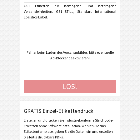
GS1 Etiketten für homogene und heterogene
Versandeinheiten. GS1 STILL, Standard International
Caterpillar
CAT
Logistics Label.
GS1 Labels
GS1
GS1 Digital Link QR Code
Fehler beim Laden des Vorschaubildes, bitte eventuelle
GS1 Digital Link Data Matrix
Ad-Blocker deaktivieren!
GS1 Std Homogeneous One Piece
GS1 Std Homogeneous Fixed Measure
LOS!
GS1 Std Homogeneous Variable Measure
GS1 Std Heterogeneous
GS1 Non-Std Homogeneous Fixed Measure
GRATIS Einzel-Etikettendruck
GS1 Non-Std Homogeneous Variable Measure
Erstellen und drucken Sie industriekonforme Strichcode-
GS1 Non-Std Heterogeneous
Etiketten ohne Softwareinstallation. Wählen Sie das
Etikettentemplate, geben Sie die Daten ein und erstellen
GS1 Non-Std Heterogeneous Fixed Data Matrix
Sie fertig druckbare PDFs.