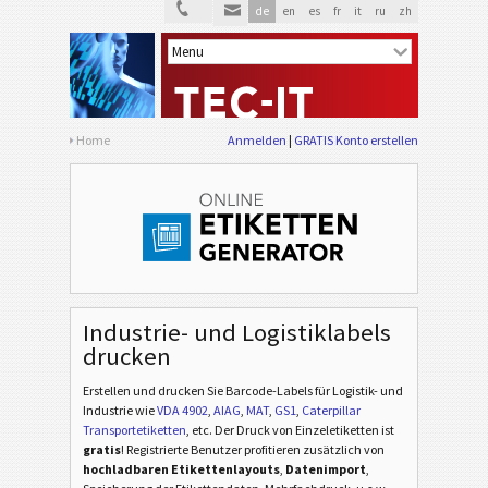
de
en
es
fr
it
ru
zh
Home
Anmelden
GRATIS Konto erstellen
Industrie- und Logistiklabels
drucken
Erstellen und drucken Sie Barcode-Labels für Logistik- und
Industrie
wie
VDA 4902
,
AIAG
,
MAT
,
GS1
,
Caterpillar
Transportetiketten
, etc
. Der Druck von Einzeletiketten ist
gratis
! Registrierte Benutzer profitieren zusätzlich von
hochladbaren Etikettenlayouts
,
Datenimport
,