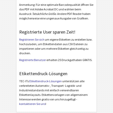
Anmerkung: Für eine optimale Barcodequalität öffnen Sie
GS1 STILL Std Homogen. with Supplier Section
das PDF mit Adobe Acrobat DC und wählen beim
GS1 STILL Label with GTIN (AI 01)
Ausdruck
Tatsächliche Größe
. Andere PDF Reader haben
möglicherweise eine ungenaue Ausgabe von Grafiken.
GS1 STILL Label with Routing Code (AI 403)
GS1 STILL Label with Postal Code (AI 421)
Registrierte User sparen Zeit!
Registrieren Sie sich
um eigene Etiketten zu erstellen bzw.
Odette
O
hochzuladen, um Etikettendaten aus CSV Dateien zu
importieren oder um mehrere Etiketten gleichzeitig zu
drucken.
Galia
G
Registrierte Benutzer
erhalten 25 Druckguthaben GRATIS.
BOSCH
B
Etikettendruck-Lösungen
TEC-ITs
Etikettendruck-Lösungen
unterstützen alle
MAT Labels
MAT
verbreiteten Automotiv-, Transport- Logistik- und
Industriestandards mit einfach verwendbaren
Etikettenlayouts. Etikettenvorlagen von allgemeinem
LTO Labels
LTO
Interesse werden gratis von uns hinzugefügt -
kontaktieren Sie uns
!
Inventaraufkleber
I