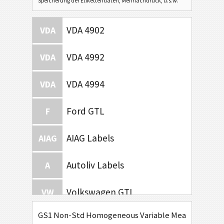
Speicherung der Etikettendaten, Mehrfachdruck, u.s.w.
VDA 4902
VDA
VDA 4992
VDA
VDA 4994
VDA
Ford GTL
F
AIAG Labels
AIAG
Autoliv Labels
A
Volkswagen GTL
VW
GS1 Non-Std Homogeneous Variable Measure
General Motors
GM