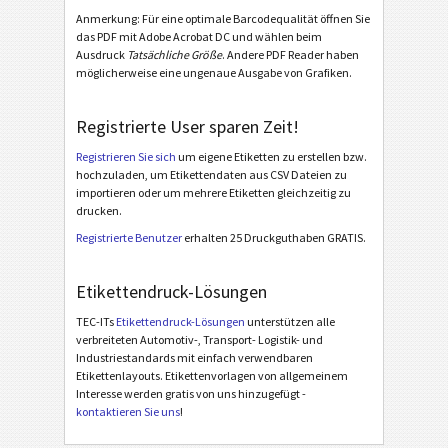
Odette OTL 3 - License Plate - Master Multiple
Anmerkung: Für eine optimale Barcodequalität öffnen Sie
das PDF mit Adobe Acrobat DC und wählen beim
Odette OTL 3 - License Plate - Master Mixed
Ausdruck
Tatsächliche Größe
. Andere PDF Reader haben
möglicherweise eine ungenaue Ausgabe von Grafiken.
Odette OTL 3 - L3P - Single / Master
Odette OTL 3 - L3P - Master Multiple
Registrierte User sparen Zeit!
Odette OTL 3 - L3P - Master Mixed
Registrieren Sie sich
um eigene Etiketten zu erstellen bzw.
Odette OTL 3 - L3P License Plate - Single / Master
hochzuladen, um Etikettendaten aus CSV Dateien zu
importieren oder um mehrere Etiketten gleichzeitig zu
Odette OTL 3 - L3P License Plate - Master Multiple
drucken.
Registrierte Benutzer
erhalten 25 Druckguthaben GRATIS.
Odette OTL 3 - L3P License Plate - Master Mixed
Michelin MP06-EU Label (Odette format)
Etikettendruck-Lösungen
Galia
G
TEC-ITs
Etikettendruck-Lösungen
unterstützen alle
verbreiteten Automotiv-, Transport- Logistik- und
Industriestandards mit einfach verwendbaren
BOSCH
B
Etikettenlayouts. Etikettenvorlagen von allgemeinem
Interesse werden gratis von uns hinzugefügt -
kontaktieren Sie uns
!
MAT Labels
MAT