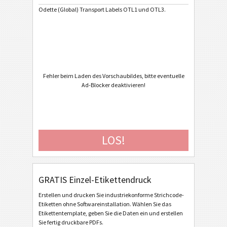
Odette (Global) Transport Labels OTL1 und OTL3.
Caterpillar
CAT
GS1 Labels
GS1
Odette
O
Fehler beim Laden des Vorschaubildes, bitte eventuelle
Ad-Blocker deaktivieren!
Odette OTL 1 (V1Rev4) - Standard / Master
Odette OTL 1 (V1Rev4) - Master Multiple
Odette OTL 1 (V1Rev4) - Master Mixed
LOS!
Odette OTL 3 - Generic
Odette OTL 3 - Single / Master
GRATIS Einzel-Etikettendruck
Odette OTL 3 - Master Multiple
Erstellen und drucken Sie industriekonforme Strichcode-
Odette OTL 3 - Master Mixed
Etiketten ohne Softwareinstallation. Wählen Sie das
Etikettentemplate, geben Sie die Daten ein und erstellen
Odette OTL 3 - License Plate - Single / Master
Sie fertig druckbare PDFs.