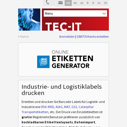
de
en
es
fr
it
ru
zh
Home
Anmelden
GRATIS Konto erstellen
Industrie- und Logistiklabels
drucken
Erstellen und drucken Sie Barcode-Labels für Logistik- und
Industrie
wie
VDA 4902
,
AIAG
,
MAT
,
GS1
,
Caterpillar
Transportetiketten
, etc
. Der Druck von Einzeletiketten ist
gratis
! Registrierte Benutzer profitieren zusätzlich von
hochladbaren Etikettenlayouts
,
Datenimport
,