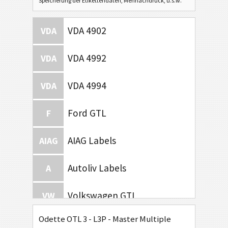
Speicherung der Etikettendaten, Mehrfachdruck, u.s.w.
VDA 4902
VDA
VDA 4992
VDA
VDA 4994
VDA
Ford GTL
F
AIAG Labels
AIAG
Autoliv Labels
A
Volkswagen GTL
VW
Odette OTL 3 - L3P - Master Multiple
General Motors
GM