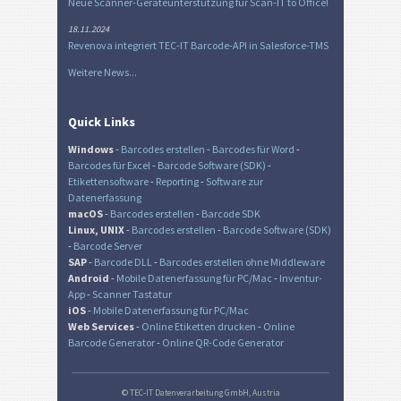
Neue Scanner-Geräteunterstützung für Scan-IT to Office!
18.11.2024
Revenova integriert TEC-IT Barcode-API in Salesforce-TMS
Weitere News...
Quick Links
Windows
-
Barcodes erstellen
-
Barcodes für Word
-
Barcodes für Excel
-
Barcode Software (SDK)
-
Etikettensoftware
-
Reporting
-
Software zur
Datenerfassung
macOS
-
Barcodes erstellen
-
Barcode SDK
Linux, UNIX
-
Barcodes erstellen
-
Barcode Software (SDK)
-
Barcode Server
SAP
-
Barcode DLL
-
Barcodes erstellen ohne Middleware
Android
-
Mobile Datenerfassung für PC/Mac
-
Inventur-
App
-
Scanner Tastatur
iOS
-
Mobile Datenerfassung für PC/Mac
Web Services
-
Online Etiketten drucken
-
Online
Barcode Generator
-
Online QR-Code Generator
© TEC-IT Datenverarbeitung GmbH, Austria