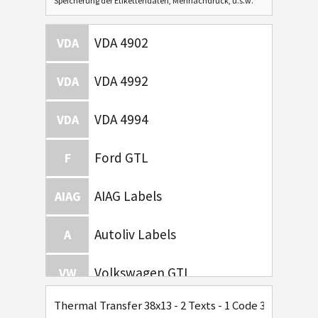
Speicherung der Etikettendaten, Mehrfachdruck, u.s.w.
VDA 4902
VDA
VDA 4992
VDA
VDA 4994
VDA
Ford GTL
F
AIAG Labels
AIAG
Autoliv Labels
A
Volkswagen GTL
VW
Thermal Transfer 38x13 - 2 Texts - 1 Code 39
General Motors
GM