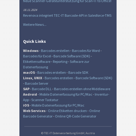
Neue Scanner-Geräteunterstützung für Scan-IT to Office!
18.11.2024
Revenova integriert TEC-IT Barcode-API in Salesforce-TMS
Weitere News...
Quick Links
Windows
-
Barcodes erstellen
-
Barcodes für Word
-
Barcodes für Excel
-
Barcode Software (SDK)
-
Etikettensoftware
-
Reporting
-
Software zur
Datenerfassung
macOS
-
Barcodes erstellen
-
Barcode SDK
Linux, UNIX
-
Barcodes erstellen
-
Barcode Software (SDK)
-
Barcode Server
SAP
-
Barcode DLL
-
Barcodes erstellen ohne Middleware
Android
-
Mobile Datenerfassung für PC/Mac
-
Inventur-
App
-
Scanner Tastatur
iOS
-
Mobile Datenerfassung für PC/Mac
Web Services
-
Online Etiketten drucken
-
Online
Barcode Generator
-
Online QR-Code Generator
© TEC-IT Datenverarbeitung GmbH, Austria