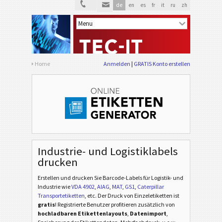
de
en
es
fr
it
ru
zh
Home
Anmelden
GRATIS Konto erstellen
Industrie- und Logistiklabels
drucken
Erstellen und drucken Sie Barcode-Labels für Logistik- und
Industrie
wie
VDA 4902
,
AIAG
,
MAT
,
GS1
,
Caterpillar
Transportetiketten
, etc
. Der Druck von Einzeletiketten ist
gratis
! Registrierte Benutzer profitieren zusätzlich von
hochladbaren Etikettenlayouts
,
Datenimport
,