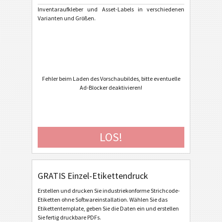
Inventaraufkleber und Asset-Labels in verschiedenen
Varianten und Größen.
Caterpillar
CAT
GS1 Labels
GS1
Odette
O
Fehler beim Laden des Vorschaubildes, bitte eventuelle
Ad-Blocker deaktivieren!
Galia
G
BOSCH
B
LOS!
MAT Labels
MAT
GRATIS Einzel-Etikettendruck
LTO Labels
LTO
Erstellen und drucken Sie industriekonforme Strichcode-
Etiketten ohne Softwareinstallation. Wählen Sie das
Inventaraufkleber
I
Etikettentemplate, geben Sie die Daten ein und erstellen
Sie fertig druckbare PDFs.