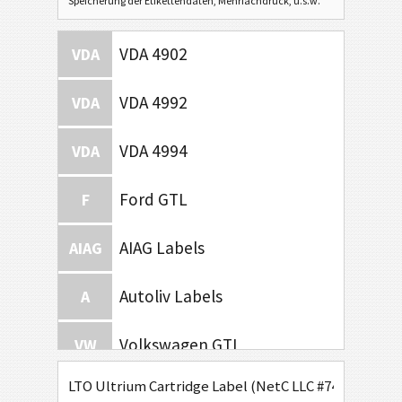
Speicherung der Etikettendaten, Mehrfachdruck, u.s.w.
VDA 4902
VDA
VDA 4992
VDA
VDA 4994
VDA
Ford GTL
F
AIAG Labels
AIAG
Autoliv Labels
A
Volkswagen GTL
VW
LTO Ultrium Cartridge Label (NetC LLC #749303-1230
General Motors
GM