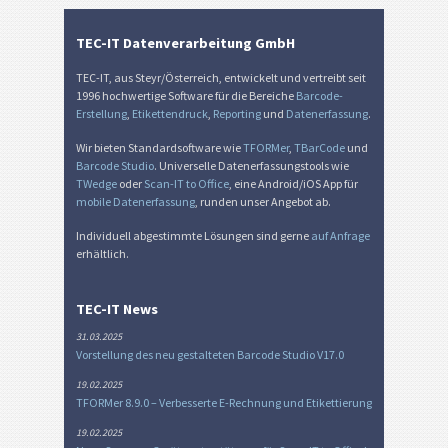
TEC-IT Datenverarbeitung GmbH
TEC-IT, aus Steyr/Österreich, entwickelt und vertreibt seit
1996 hochwertige Software für die Bereiche
Barcode-
Erstellung
,
Etikettendruck
,
Reporting
und
Datenerfassung
.
Wir bieten Standardsoftware wie
TFORMer
,
TBarCode
und
Barcode Studio
. Universelle Datenerfassungstools wie
TWedge
oder
Scan-IT to Office
, eine Android/iOS App für
mobile Datenerfassung
, runden unser Angebot ab.
Individuell abgestimmte Lösungen sind gerne
auf Anfrage
erhältlich.
TEC-IT News
31.03.2025
Vorstellung des neu gestalteten Barcode Studio V17.0
19.02.2025
TFORMer 8.9.0 – Verbesserte E-Rechnung und Etikettierung
19.02.2025