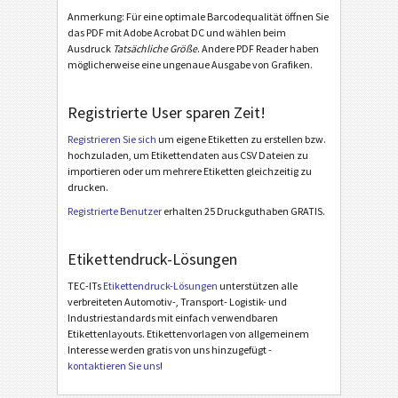
Anmerkung: Für eine optimale Barcodequalität öffnen Sie
LTO Ultrium Cartridge Label (WorldLabel WL-173)
das PDF mit Adobe Acrobat DC und wählen beim
Ausdruck
Tatsächliche Größe
. Andere PDF Reader haben
LTO Ultrium Cartridge Label (Avery #3420)
möglicherweise eine ungenaue Ausgabe von Grafiken.
LTO Ultrium Cartridge Label (Herma 4459 or 4611)
Registrierte User sparen Zeit!
LTO Ultrium Cartridge Label (Avery #L4775)
Registrieren Sie sich
um eigene Etiketten zu erstellen bzw.
LTO Ultrium Cartridge Label (Avery #L7162)
hochzuladen, um Etikettendaten aus CSV Dateien zu
importieren oder um mehrere Etiketten gleichzeitig zu
Inventaraufkleber
I
drucken.
Registrierte Benutzer
erhalten 25 Druckguthaben GRATIS.
Nutrition Labels
NF
Etikettendruck-Lösungen
SEPA Mandat
€
TEC-ITs
Etikettendruck-Lösungen
unterstützen alle
verbreiteten Automotiv-, Transport- Logistik- und
Industriestandards mit einfach verwendbaren
Swiss QR-Rechnung
₣
Etikettenlayouts. Etikettenvorlagen von allgemeinem
Interesse werden gratis von uns hinzugefügt -
kontaktieren Sie uns
!
Sonstige
S