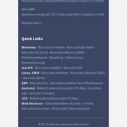
Neue Scanner-Geräteunterstützung für Scan-IT to Office!
18.11.2024
Revenova integriert TEC-IT Barcode-API in Salesforce-TMS
Weitere News...
Quick Links
Windows
-
Barcodes erstellen
-
Barcodes für Word
-
Barcodes für Excel
-
Barcode Software (SDK)
-
Etikettensoftware
-
Reporting
-
Software zur
Datenerfassung
macOS
-
Barcodes erstellen
-
Barcode SDK
Linux, UNIX
-
Barcodes erstellen
-
Barcode Software (SDK)
-
Barcode Server
SAP
-
Barcode DLL
-
Barcodes erstellen ohne Middleware
Android
-
Mobile Datenerfassung für PC/Mac
-
Inventur-
App
-
Scanner Tastatur
iOS
-
Mobile Datenerfassung für PC/Mac
Web Services
-
Online Etiketten drucken
-
Online
Barcode Generator
-
Online QR-Code Generator
© TEC-IT Datenverarbeitung GmbH, Austria