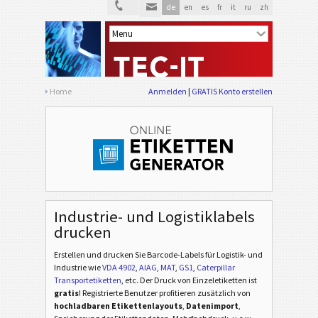
de
en
es
fr
it
ru
zh
Home
Anmelden
GRATIS Konto erstellen
Industrie- und Logistiklabels
drucken
Erstellen und drucken Sie Barcode-Labels für Logistik- und
Industrie
wie
VDA 4902
,
AIAG
,
MAT
,
GS1
,
Caterpillar
Transportetiketten
, etc
. Der Druck von Einzeletiketten ist
gratis
! Registrierte Benutzer profitieren zusätzlich von
hochladbaren Etikettenlayouts
,
Datenimport
,