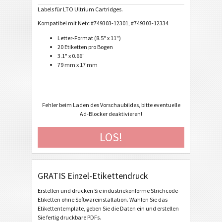
Labels für LTO Ultrium Cartridges.
Caterpillar
CAT
Kompatibel mit Netc #749303-12301, #749303-12334
Letter-Format (8.5" x 11")
GS1 Labels
20 Etiketten pro Bogen
GS1
3.1" x 0.66"
79 mm x 17 mm
Odette
O
Galia
G
Fehler beim Laden des Vorschaubildes, bitte eventuelle
Ad-Blocker deaktivieren!
BOSCH
B
LOS!
MAT Labels
MAT
GRATIS Einzel-Etikettendruck
LTO Labels
LTO
Erstellen und drucken Sie industriekonforme Strichcode-
Etiketten ohne Softwareinstallation. Wählen Sie das
LTO Ultrium Cartridge Label (Avery #6571 or #6577)
Etikettentemplate, geben Sie die Daten ein und erstellen
Sie fertig druckbare PDFs.
LTO Ultrium Cartridge Label (NetC LLC #749303-12301)