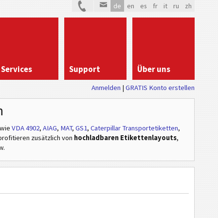
de
en
es
fr
it
ru
zh
Services
Support
Über uns
Anmelden
GRATIS Konto erstellen
n
wie
VDA 4902
,
AIAG
,
MAT
,
GS1
,
Caterpillar Transportetiketten
,
profitieren zusätzlich von
hochladbaren Etikettenlayouts
,
w.