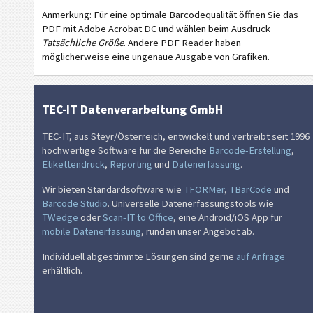
GS1
GS1 Labels
Anmerkung: Für eine optimale Barcodequalität öffnen Sie das
PDF mit Adobe Acrobat DC und wählen beim Ausdruck
O
Odette
Tatsächliche Größe
. Andere PDF Reader haben
möglicherweise eine ungenaue Ausgabe von Grafiken.
G
Galia
TEC-IT Datenverarbeitung GmbH
B
BOSCH
TEC-IT, aus Steyr/Österreich, entwickelt und vertreibt seit 1996
hochwertige Software für die Bereiche
Barcode-Erstellung
,
MAT
MAT Labels
Etikettendruck
,
Reporting
und
Datenerfassung
.
Wir bieten Standardsoftware wie
TFORMer
,
TBarCode
und
LTO
LTO Labels
Barcode Studio
. Universelle Datenerfassungstools wie
TWedge
oder
Scan-IT to Office
, eine Android/iOS App für
I
Inventaraufkleber
mobile Datenerfassung
, runden unser Angebot ab.
Individuell abgestimmte Lösungen sind gerne
auf Anfrage
NF
Nutrition Labels
erhältlich.
€
SEPA Mandat