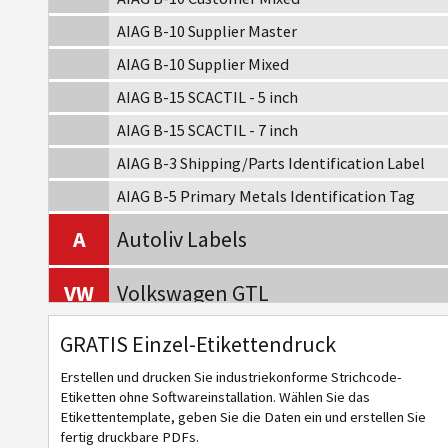
AIAG B-10 Supplier Master
AIAG B-10 Supplier Mixed
AIAG B-15 SCACTIL - 5 inch
AIAG B-15 SCACTIL - 7 inch
AIAG B-3 Shipping/Parts Identification Label
AIAG B-5 Primary Metals Identification Tag
A
Autoliv Labels
VW
Volkswagen GTL
GRATIS Einzel-Etikettendruck
GM
General Motors
Erstellen und drucken Sie industriekonforme Strichcode-
CAT
Caterpillar
Etiketten ohne Softwareinstallation. Wählen Sie das
Etikettentemplate, geben Sie die Daten ein und erstellen Sie
fertig druckbare PDFs.