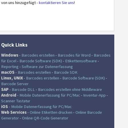
von uns hinzugefügt -
kontaktieren Sie uns
!
Quick Links
Windows
-
Barcodes erstellen
-
Barcodes für Word
-
Barcodes
für Excel
-
Barcode Software (SDK)
-
Etikettensoftware
-
Reporting
-
Software zur Datenerfassung
macOS
-
Barcodes erstellen
-
Barcode SDK
Linux, UNIX
-
Barcodes erstellen
-
Barcode Software (SDK)
-
Barcode Server
SAP
-
Barcode DLL
-
Barcodes erstellen ohne Middleware
Android
-
Mobile Datenerfassung für PC/Mac
-
Inventur-App
-
Scanner Tastatur
iOS
-
Mobile Datenerfassung für PC/Mac
Web Services
-
Online Etiketten drucken
-
Online Barcode
Generator
-
Online QR-Code Generator