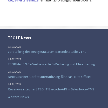
Registrierte Benutzer
erhalten 25 Druckguthaben GRATIS.
TEC-IT News
31.03.2025
Vorstellung des neu gestalteten Barcode Studio V17.0
19.02.2025
TFORMer 8.9.0 – Verbesserte E-Rechnung und Etikettierung
19.02.2025
Neue Scanner-Geräteunterstützung für Scan-IT to Office!
18.11.2024
Revenova integriert TEC-IT Barcode-API in Salesforce-TMS
Weitere News...