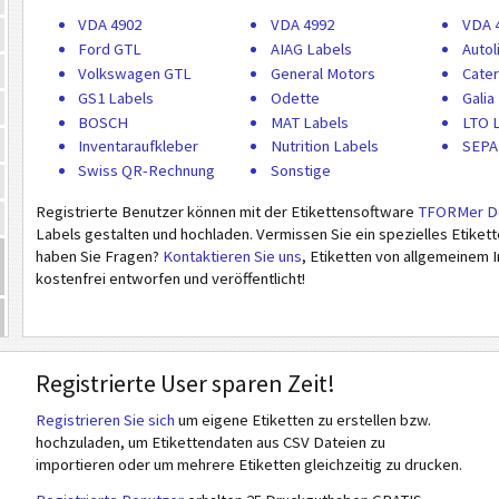
VDA 4902
VDA 4992
VDA 
Ford GTL
AIAG Labels
Autol
Volkswagen GTL
General Motors
Cater
GS1 Labels
Odette
Galia
BOSCH
MAT Labels
LTO 
Inventaraufkleber
Nutrition Labels
SEPA
Swiss QR-Rechnung
Sonstige
Registrierte Benutzer können mit der Etikettensoftware
TFORMer D
Labels gestalten und hochladen. Vermissen Sie ein spezielles Etiket
haben Sie Fragen?
Kontaktieren Sie uns
, Etiketten von allgemeinem
kostenfrei entworfen und veröffentlicht!
Registrierte User sparen Zeit!
Registrieren Sie sich
um eigene Etiketten zu erstellen bzw.
hochzuladen, um Etikettendaten aus CSV Dateien zu
importieren oder um mehrere Etiketten gleichzeitig zu drucken.