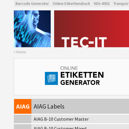
Barcode Generator
Online Etikettendruck
VDA-4902
Transpor
VDA
VDA 4902
Home
VDA
VDA 4992
VDA
VDA 4994
F
Ford GTL
AIAG
AIAG Labels
AIAG B-10 Customer Master
AIAG B-10 Customer Mixed