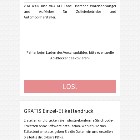
Ford GTL
F
VDA 4902 und VDA-KLT-Label: Barcode Warenanhänger
und Aufkleber für Zulieferbetriebe und
Automobilhersteller.
AIAG Labels
AIAG
Autoliv Labels
A
Volkswagen GTL
VW
Fehler beim Laden des Vorschaubildes, bitte eventuelle
Ad-Blocker deaktivieren!
General Motors
GM
LOS!
Caterpillar
CAT
GS1 Labels
GS1
GRATIS Einzel-Etikettendruck
Odette
O
Erstellen und drucken Sie industriekonforme Strichcode-
Etiketten ohne Softwareinstallation. Wählen Sie das
Etikettentemplate, geben Sie die Daten ein und erstellen
Galia
G
Sie fertig druckbare PDFs.