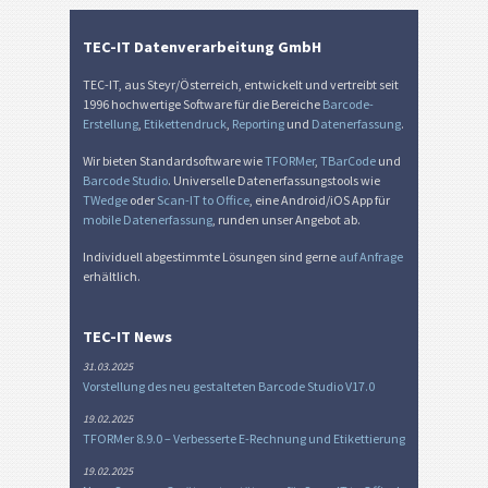
TEC-IT Datenverarbeitung GmbH
TEC-IT, aus Steyr/Österreich, entwickelt und vertreibt seit
1996 hochwertige Software für die Bereiche
Barcode-
Erstellung
,
Etikettendruck
,
Reporting
und
Datenerfassung
.
Wir bieten Standardsoftware wie
TFORMer
,
TBarCode
und
Barcode Studio
. Universelle Datenerfassungstools wie
TWedge
oder
Scan-IT to Office
, eine Android/iOS App für
mobile Datenerfassung
, runden unser Angebot ab.
Individuell abgestimmte Lösungen sind gerne
auf Anfrage
erhältlich.
TEC-IT News
31.03.2025
Vorstellung des neu gestalteten Barcode Studio V17.0
19.02.2025
TFORMer 8.9.0 – Verbesserte E-Rechnung und Etikettierung
19.02.2025