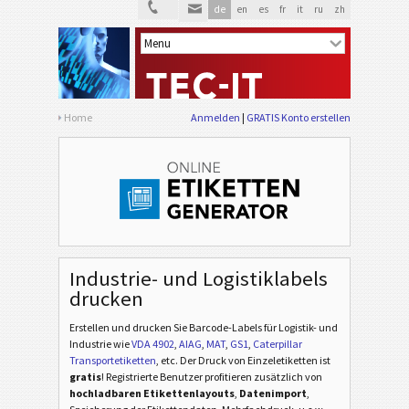
de
en
es
fr
it
ru
zh
Home
Anmelden
GRATIS Konto erstellen
Industrie- und Logistiklabels
drucken
Erstellen und drucken Sie Barcode-Labels für Logistik- und
Industrie
wie
VDA 4902
,
AIAG
,
MAT
,
GS1
,
Caterpillar
Transportetiketten
, etc
. Der Druck von Einzeletiketten ist
gratis
! Registrierte Benutzer profitieren zusätzlich von
hochladbaren Etikettenlayouts
,
Datenimport
,