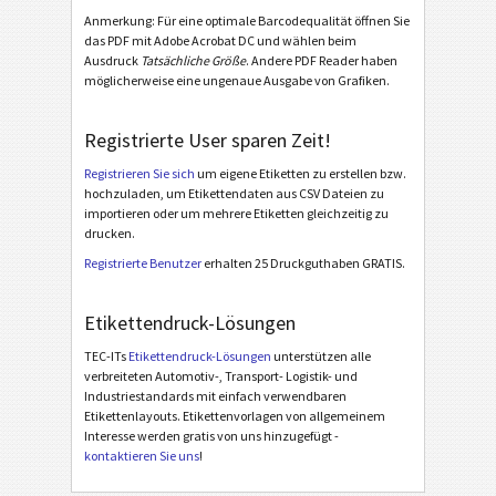
Anmerkung: Für eine optimale Barcodequalität öffnen Sie
das PDF mit Adobe Acrobat DC und wählen beim
BOSCH
B
Ausdruck
Tatsächliche Größe
. Andere PDF Reader haben
möglicherweise eine ungenaue Ausgabe von Grafiken.
MAT Labels
MAT
Registrierte User sparen Zeit!
LTO Labels
LTO
Registrieren Sie sich
um eigene Etiketten zu erstellen bzw.
hochzuladen, um Etikettendaten aus CSV Dateien zu
importieren oder um mehrere Etiketten gleichzeitig zu
Inventaraufkleber
I
drucken.
Registrierte Benutzer
erhalten 25 Druckguthaben GRATIS.
Nutrition Labels
NF
Etikettendruck-Lösungen
SEPA Mandat
€
TEC-ITs
Etikettendruck-Lösungen
unterstützen alle
verbreiteten Automotiv-, Transport- Logistik- und
Industriestandards mit einfach verwendbaren
Swiss QR-Rechnung
₣
Etikettenlayouts. Etikettenvorlagen von allgemeinem
Interesse werden gratis von uns hinzugefügt -
kontaktieren Sie uns
!
Sonstige
S