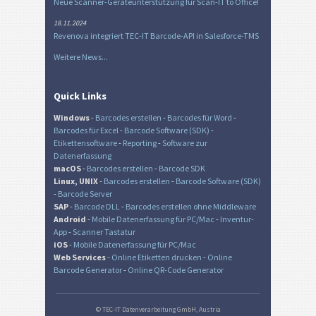
Neue Scanner-Geräteunterstützung für Scan-IT to Office!
18.11.2024
Revenova integriert TEC-IT Barcode-API in Salesforce-TMS
Weitere News...
Quick Links
Windows
-
Barcodes erstellen
-
Barcodes für Word
-
Barcodes für Excel
-
Barcode Software (SDK)
-
Etikettensoftware
-
Reporting
-
Software zur
Datenerfassung
macOS
-
Barcodes erstellen
-
Barcode SDK
Linux, UNIX
-
Barcodes erstellen
-
Barcode Software (SDK)
-
Barcode Server
SAP
-
Barcode DLL
-
Barcodes erstellen ohne Middleware
Android
-
Mobile Datenerfassung für PC/Mac
-
Inventur-
App
-
Scanner Tastatur
iOS
-
Mobile Datenerfassung für PC/Mac
Web Services
-
Online Etiketten drucken
-
Online
Barcode Generator
-
Online QR-Code Generator
© TEC-IT Datenverarbeitung GmbH, Austria