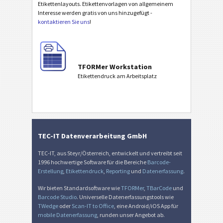
Etikettenlayouts. Etikettenvorlagen von allgemeinem
Interesse werden gratis von uns hinzugefügt -
kontaktieren Sie uns
!
TFORMer Workstation
Etikettendruck am Arbeitsplatz
TEC-IT Datenverarbeitung GmbH
TEC-IT, aus Steyr/Österreich, entwickelt und vertreibt seit
1996 hochwertige Software für die Bereiche
Barcode-
Erstellung
,
Etikettendruck
,
Reporting
und
Datenerfassung
.
Wir bieten Standardsoftware wie
TFORMer
,
TBarCode
und
Barcode Studio
. Universelle Datenerfassungstools wie
TWedge
oder
Scan-IT to Office
, eine Android/iOS App für
mobile Datenerfassung
, runden unser Angebot ab.