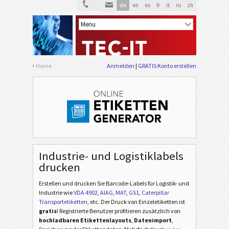
de
en
es
fr
it
ru
zh
Home
Anmelden
GRATIS Konto erstellen
Industrie- und Logistiklabels
drucken
Erstellen und drucken Sie Barcode-Labels für Logistik- und
Industrie
wie
VDA 4902
,
AIAG
,
MAT
,
GS1
,
Caterpillar
Transportetiketten
, etc
. Der Druck von Einzeletiketten ist
gratis
! Registrierte Benutzer profitieren zusätzlich von
hochladbaren Etikettenlayouts
,
Datenimport
,