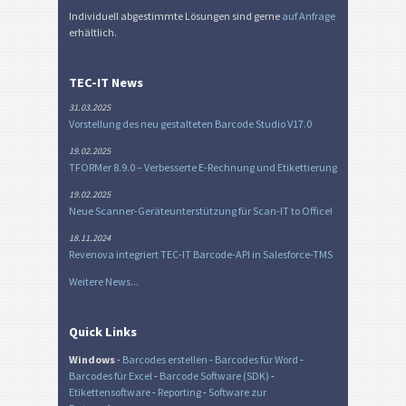
Individuell abgestimmte Lösungen sind gerne
auf Anfrage
erhältlich.
TEC-IT News
31.03.2025
Vorstellung des neu gestalteten Barcode Studio V17.0
19.02.2025
TFORMer 8.9.0 – Verbesserte E-Rechnung und Etikettierung
19.02.2025
Neue Scanner-Geräteunterstützung für Scan-IT to Office!
18.11.2024
Revenova integriert TEC-IT Barcode-API in Salesforce-TMS
Weitere News...
Quick Links
Windows
-
Barcodes erstellen
-
Barcodes für Word
-
Barcodes für Excel
-
Barcode Software (SDK)
-
Etikettensoftware
-
Reporting
-
Software zur