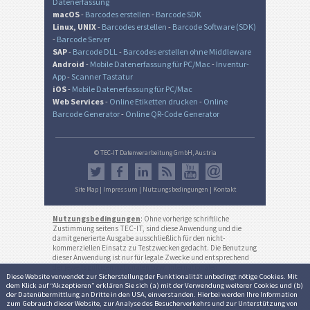
Datenerfassung
macOS
-
Barcodes erstellen
-
Barcode SDK
Linux, UNIX
-
Barcodes erstellen
-
Barcode Software (SDK)
-
Barcode Server
SAP
-
Barcode DLL
-
Barcodes erstellen ohne Middleware
Android
-
Mobile Datenerfassung für PC/Mac
-
Inventur-
App
-
Scanner Tastatur
iOS
-
Mobile Datenerfassung für PC/Mac
Web Services
-
Online Etiketten drucken
-
Online
Barcode Generator
-
Online QR-Code Generator
© TEC-IT Datenverarbeitung GmbH, Austria
Site Map
|
Impressum
|
Nutzungsbedingungen
|
Kontakt
Nutzungsbedingungen
: Ohne vorherige schriftliche
Zustimmung seitens TEC-IT, sind diese Anwendung und die
damit generierte Ausgabe ausschließlich für den nicht-
kommerziellen Einsatz zu Testzwecken gedacht. Die Benutzung
dieser Anwendung ist nur für legale Zwecke und entsprechend
der jeweils gültigen nationalen bzw. internationalen
Diese Website verwendet zur Sicher­stellung der Funk­tionalität unbedingt nötige Cookies. Mit
Bestimmungen gestattet. Die Funktionalität, Korrektheit sowie
dem Klick auf “Akzeptieren” erklären Sie sich (a) mit der Verwendung weiterer Cookies und (b)
die ununterbrochene Verfügbarkeit dieses Dienstes bzw. der
der Daten­übermittlung an Dritte in den USA, einverstanden. Hierbei werden Ihre Information
generierten Resultate werden nicht garantiert. Inaktive Konten
zum Gebrauch dieser Website, zur Analyse des Besucher­verkehrs und zur Unter­stützung von
(kein Login für mehr als 12 Monate) können ohne gesonderte