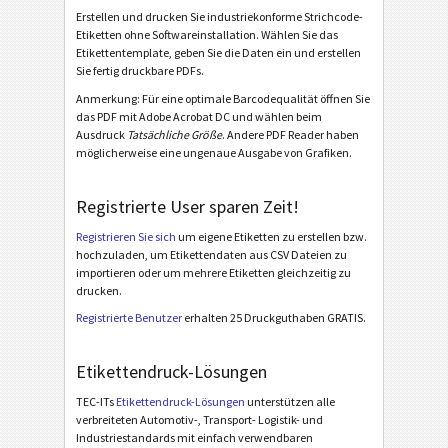
Erstellen und drucken Sie industriekonforme Strichcode-
Etiketten ohne Softwareinstallation. Wählen Sie das
Etikettentemplate, geben Sie die Daten ein und erstellen
Sie fertig druckbare PDFs.
Anmerkung: Für eine optimale Barcodequalität öffnen Sie
das PDF mit Adobe Acrobat DC und wählen beim
Ausdruck
Tatsächliche Größe
. Andere PDF Reader haben
möglicherweise eine ungenaue Ausgabe von Grafiken.
Registrierte User sparen Zeit!
Registrieren Sie sich
um eigene Etiketten zu erstellen bzw.
hochzuladen, um Etikettendaten aus CSV Dateien zu
importieren oder um mehrere Etiketten gleichzeitig zu
drucken.
Registrierte Benutzer
erhalten 25 Druckguthaben GRATIS.
Etikettendruck-Lösungen
TEC-ITs
Etikettendruck-Lösungen
unterstützen alle
verbreiteten Automotiv-, Transport- Logistik- und
Industriestandards mit einfach verwendbaren